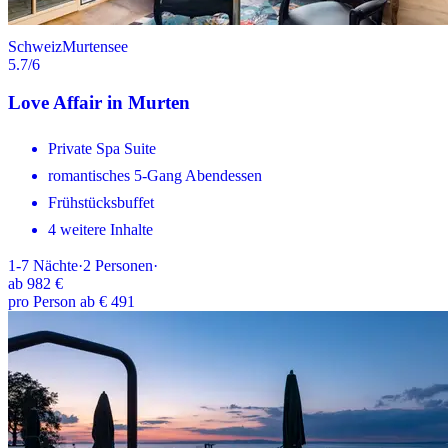
Schweiz
Murtensee
5.7
/6
Love Affair in Murten
Private Spa Suite
romantisches 5-Gang Abendessen
Frühstücksbuffet
4 weitere Inhalte
1-7
Nächte
·
2
Personen
·
ab
982 €
pro Person ab € 491