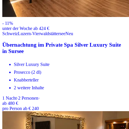
-
11
%
unter der Woche ab 424 €
Schweiz
Luzern-Vierwaldstättersee
Neu
Übernachtung im Private Spa Silver Luxury Suite
in Sursee
Silver Luxury Suite
Prosecco (2 dl)
Knabberteller
2 weitere Inhalte
1
Nacht
·
2
Personen
·
ab
480 €
pro Person ab € 240