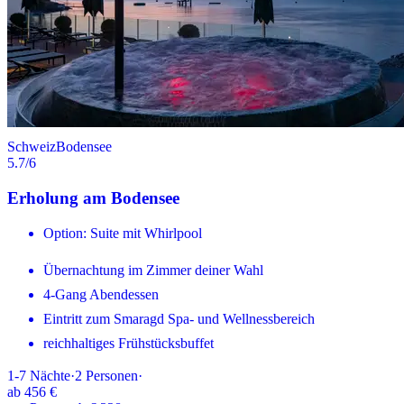
Schweiz
Bodensee
5.7
/6
Erholung am Bodensee
Option: Suite mit Whirlpool
Übernachtung im Zimmer deiner Wahl
4-Gang Abendessen
Eintritt zum Smaragd Spa- und Wellnessbereich
reichhaltiges Frühstücksbuffet
1-7
Nächte
·
2
Personen
·
ab
456 €