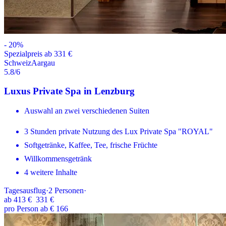
-
20
%
Spezialpreis ab 331 €
Schweiz
Aargau
5.8
/6
Luxus Private Spa in Lenzburg
Auswahl an zwei verschiedenen Suiten
3 Stunden private Nutzung des Lux Private Spa "ROYAL"
Softgetränke, Kaffee, Tee, frische Früchte
Willkommensgetränk
4 weitere Inhalte
Tagesausflug
·
2
Personen
·
ab
413 €
331 €
pro Person ab € 166