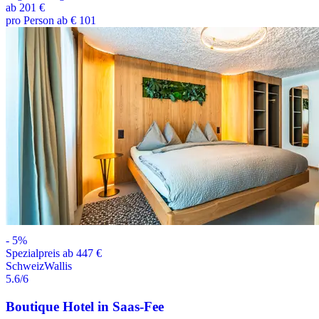
ab
201 €
pro Person ab € 101
-
5
%
Spezialpreis ab 447 €
Schweiz
Wallis
5.6
/6
Boutique Hotel in Saas-Fee