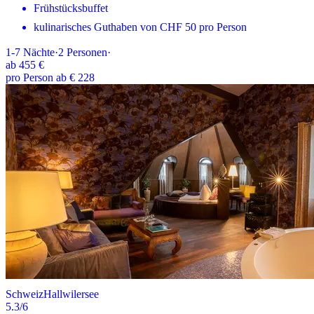
Frühstücksbuffet
kulinarisches Guthaben von CHF 50 pro Person
1-7
Nächte
·
2
Personen
·
ab
455 €
pro Person ab € 228
Schweiz
Hallwilersee
5.3
/6