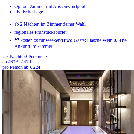
Option: Zimmer mit Aussenwhirlpool
idyllische Lage
ab 2 Nächten im Zimmer deiner Wahl
regionales Frühstücksbuffet
🎁 kostenlos für weekend4two-Gäste: Flasche Wein 0.5l bei
Ankunft im Zimmer
2-7
Nächte
·
2
Personen
·
ab
469 €
447 €
pro Person ab € 224