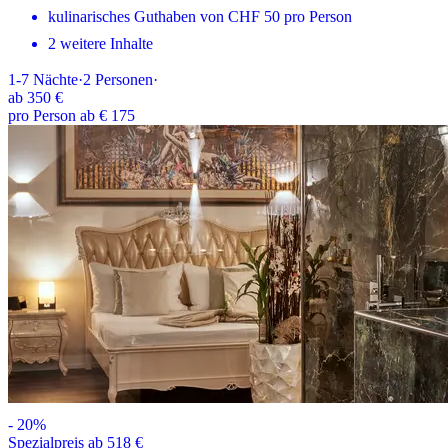
kulinarisches Guthaben von CHF 50 pro Person
2 weitere Inhalte
1-7
Nächte
·
2
Personen
·
ab
350 €
pro Person ab € 175
-
20
%
Spezialpreis ab 518 €