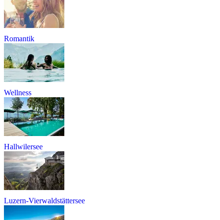
Romantik
Wellness
Hallwilersee
Luzern-Vierwaldstättersee