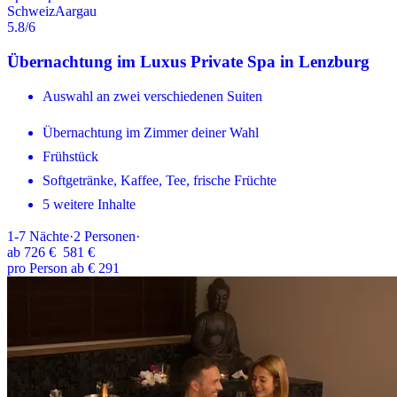
Schweiz
Aargau
5.8
/6
Übernachtung im Luxus Private Spa in Lenzburg
Auswahl an zwei verschiedenen Suiten
Übernachtung im Zimmer deiner Wahl
Frühstück
Softgetränke, Kaffee, Tee, frische Früchte
5 weitere Inhalte
1-7
Nächte
·
2
Personen
·
ab
726 €
581 €
pro Person ab € 291