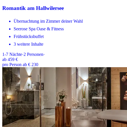
Romantik am Hallwilersee
Übernachtung im Zimmer deiner Wahl
Seerose Spa Oase & Fitness
Frühstücksbuffet
3 weitere Inhalte
1-7
Nächte
·
2
Personen
·
ab
459 €
pro Person ab € 230