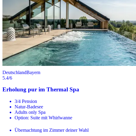
Deutschland
Bayern
5.4
/6
Erholung pur im Thermal Spa
3/4 Pension
Natur-Badesee
Adults only Spa
Option: Suite mit Whirlwanne
Übernachtung im Zimmer deiner Wahl