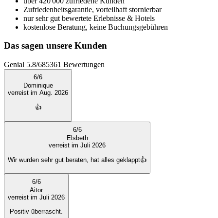
über 420'000 zufriedene Kunden
Zufriedenheitsgarantie, vorteilhaft stornierbar
nur sehr gut bewertete Erlebnisse & Hotels
kostenlose Beratung, keine Buchungsgebühren
Das sagen unsere Kunden
Genial
5.8
/
6
85361
Bewertungen
6
/
6
Dominique
verreist im Aug. 2026
👍
6
/
6
Elsbeth
verreist im Juli 2026
Wir wurden sehr gut beraten, hat alles geklappt👍
6
/
6
Aitor
verreist im Juli 2026
Positiv überrascht.