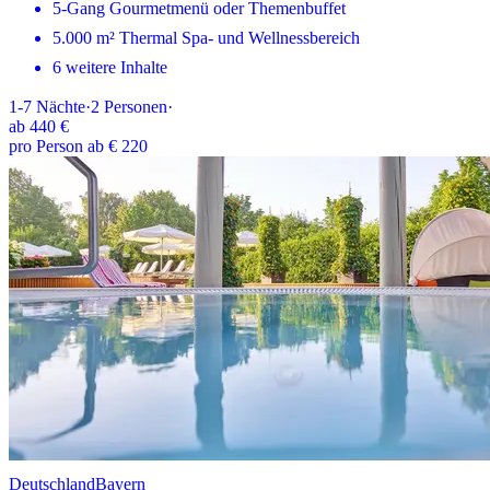
5-Gang Gourmetmenü oder Themenbuffet
5.000 m² Thermal Spa- und Wellnessbereich
6 weitere Inhalte
1-7
Nächte
·
2
Personen
·
ab
440 €
pro Person ab € 220
Deutschland
Bayern