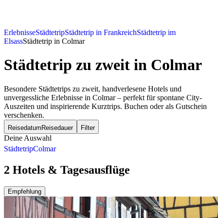
Erlebnisse
Städtetrip
Städtetrip in Frankreich
Städtetrip im
Elsass
Städtetrip in Colmar
Städtetrip zu zweit
in Colmar
Besondere Städtetrips zu zweit, handverlesene Hotels und
unvergessliche Erlebnisse in Colmar – perfekt für spontane City-
Auszeiten und inspirierende Kurztrips. Buchen oder als Gutschein
verschenken.
Reisedatum
Reisedauer
Filter
Deine Auswahl
Städtetrip
Colmar
2 Hotels & Tagesausflüge
Empfehlung