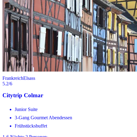
Frankreich
Elsass
5.2
/6
Citytrip Colmar
Junior Suite
3-Gang Gourmet Abendessen
Frühstücksbuffet
1-6
Nächte
·
2
Personen
·