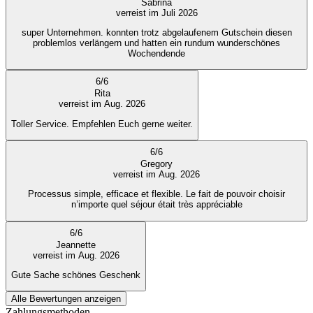
Sabrina
verreist im Juli 2026
super Unternehmen. konnten trotz abgelaufenem Gutschein diesen
problemlos verlängern und hatten ein rundum wunderschönes
Wochendende
6
/
6
Rita
verreist im Aug. 2026
Toller Service. Empfehlen Euch gerne weiter.
6
/
6
Gregory
verreist im Aug. 2026
Processus simple, efficace et flexible. Le fait de pouvoir choisir
n’importe quel séjour était très appréciable
6
/
6
Jeannette
verreist im Aug. 2026
Gute Sache schönes Geschenk
Alle Bewertungen anzeigen
Zahlungsmethoden