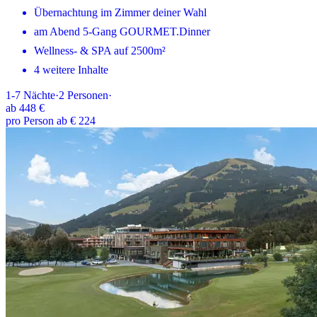
Übernachtung im Zimmer deiner Wahl
am Abend 5-Gang GOURMET.Dinner
Wellness- & SPA auf 2500m²
4 weitere Inhalte
1-7
Nächte
·
2
Personen
·
ab
448 €
pro Person ab € 224