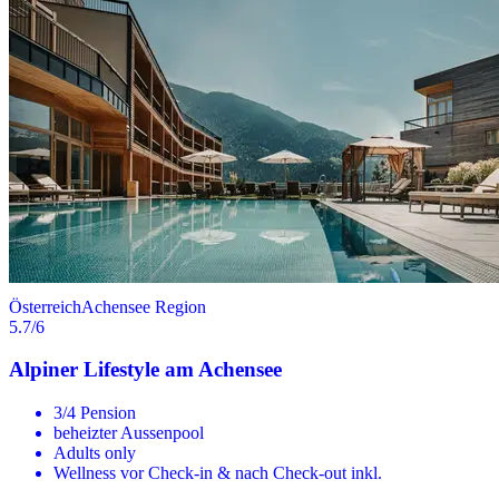
Österreich
Achensee Region
5.7
/6
Alpiner Lifestyle am Achensee
3/4 Pension
beheizter Aussenpool
Adults only
Wellness vor Check-in & nach Check-out inkl.