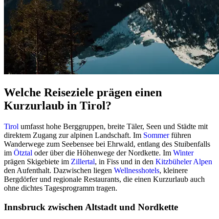
Welche Reiseziele prägen einen
Kurzurlaub in Tirol?
Tirol
umfasst hohe Berggruppen, breite Täler, Seen und Städte mit
direktem Zugang zur alpinen Landschaft. Im
Sommer
führen
Wanderwege zum Seebensee bei Ehrwald, entlang des Stuibenfalls
im
Ötztal
oder über die Höhenwege der Nordkette. Im
Winter
prägen Skigebiete im
Zillertal
, in Fiss und in den
Kitzbüheler Alpen
den Aufenthalt. Dazwischen liegen
Wellnesshotels
, kleinere
Bergdörfer und regionale Restaurants, die einen Kurzurlaub auch
ohne dichtes Tagesprogramm tragen.
Innsbruck zwischen Altstadt und Nordkette