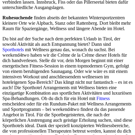
verbinden lassen. Innsbruck, Fiss oder das Pillerseetal bieten dafür
unterschiedliche Ausgangslagen.
Ruhesuchende
finden abseits der bekannten Wintersportzentren
kleinere Orte wie Alpbach, Stanz oder Rattenberg. Dort bleibt mehr
Raum für Spaziergänge, Wellness und längere Abende im Hotel.
Du bist auf der Suche nach dem perfekten Urlaub in Tirol, der
sowohl Aktivität als auch Entspannung bietet? Dann sind
Sporthotels
mit Wellness genau das, wonach du suchst. Bei
weekend4two haben wir die Crème de la Crème dieser Hotels für
dich handverlesen. Stelle dir vor, dein Morgen beginnt mit einer
energetischen Fitness-Session in einem topmodernen Gym, gefolgt
von einem beruhigenden Saunagang. Oder wie wäre es mit einem
intensiven Workout und anschliessendem wellnessen im
hoteleigenen Spa-Bereich? Das klingt nicht nur fantastisch – es ist es
auch! Die Sporthotel Arrangements mit Wellness bieten eine
einzigartige Kombination aus sportlichen Aktivitäten und luxuriösen
Spa-Behandlungen. Ob du dich für ein Hotel mit
Fitness
entscheidest oder für ein Rundum-Paket mit Wellness Arrangements
und Sportprogramm – bei weekend4two findest du das passende
Angebot in Tirol. Für die Sportbegeisterten, die nach der
körperlichen Anstrengung auch geistige Erholung suchen, sind diese
Sporthotels ideal. Dank der speziell konzipierten Wellnessbereiche,
die von professionellen Therapeuten betreut werden, kannst du dich