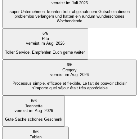
verreist im Juli 2026
super Unternehmen. konnten trotz abgelaufenem Gutschein diesen
problemlos verlängern und hatten ein rundum wunderschönes
Wochendende
6
/
6
Rita
verreist im Aug. 2026
Toller Service. Empfehlen Euch gerne weiter.
6
/
6
Gregory
verreist im Aug. 2026
Processus simple, efficace et flexible. Le fait de pouvoir choisir
n’importe quel séjour était très appréciable
6
/
6
Jeannette
verreist im Aug. 2026
Gute Sache schönes Geschenk
6
/
6
Fabian