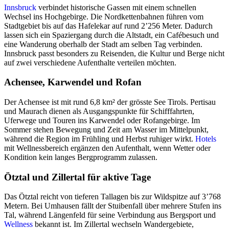
Innsbruck
verbindet historische Gassen mit einem schnellen
Wechsel ins Hochgebirge. Die Nordkettenbahnen führen vom
Stadtgebiet bis auf das Hafelekar auf rund 2’256 Meter. Dadurch
lassen sich ein Spaziergang durch die Altstadt, ein Cafébesuch und
eine Wanderung oberhalb der Stadt am selben Tag verbinden.
Innsbruck passt besonders zu Reisenden, die Kultur und Berge nicht
auf zwei verschiedene Aufenthalte verteilen möchten.
Achensee, Karwendel und Rofan
Der Achensee ist mit rund 6,8 km² der grösste See Tirols. Pertisau
und Maurach dienen als Ausgangspunkte für Schifffahrten,
Uferwege und Touren ins Karwendel oder Rofangebirge. Im
Sommer stehen Bewegung und Zeit am Wasser im Mittelpunkt,
während die Region im Frühling und Herbst ruhiger wirkt.
Hotels
mit Wellnessbereich ergänzen den Aufenthalt, wenn Wetter oder
Kondition kein langes Bergprogramm zulassen.
Ötztal und Zillertal für aktive Tage
Das Ötztal reicht von tieferen Tallagen bis zur Wildspitze auf 3’768
Metern. Bei Umhausen fällt der Stuibenfall über mehrere Stufen ins
Tal, während Längenfeld für seine Verbindung aus Bergsport und
Wellness
bekannt ist. Im Zillertal wechseln Wandergebiete,