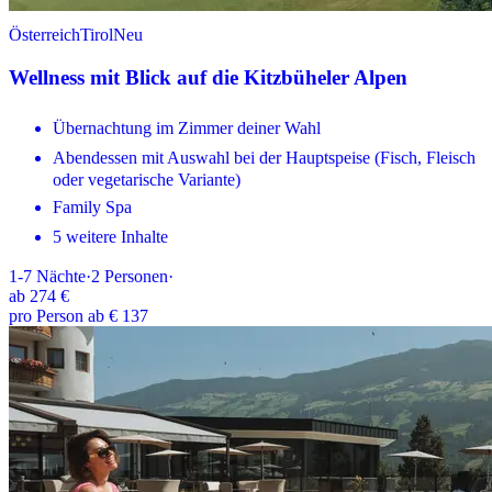
Österreich
Tirol
Neu
Wellness mit Blick auf die Kitzbüheler Alpen
Übernachtung im Zimmer deiner Wahl
Abendessen mit Auswahl bei der Hauptspeise (Fisch, Fleisch
oder vegetarische Variante)
Family Spa
5 weitere Inhalte
1-7
Nächte
·
2
Personen
·
ab
274 €
pro Person ab € 137