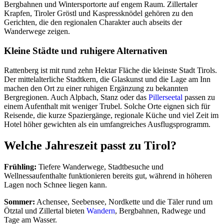
Bergbahnen und Wintersportorte auf engem Raum. Zillertaler
Krapfen, Tiroler Gröstl und Kaspressknödel gehören zu den
Gerichten, die den regionalen Charakter auch abseits der
Wanderwege zeigen.
Kleine Städte und ruhigere Alternativen
Rattenberg ist mit rund zehn Hektar Fläche die kleinste Stadt Tirols.
Der mittelalterliche Stadtkern, die Glaskunst und die Lage am Inn
machen den Ort zu einer ruhigen Ergänzung zu bekannten
Bergregionen. Auch Alpbach, Stanz oder das
Pillerseetal
passen zu
einem Aufenthalt mit weniger Trubel. Solche Orte eignen sich für
Reisende, die kurze Spaziergänge, regionale Küche und viel Zeit im
Hotel höher gewichten als ein umfangreiches Ausflugsprogramm.
Welche Jahreszeit passt zu Tirol?
Frühling:
Tiefere Wanderwege, Stadtbesuche und
Wellnessaufenthalte funktionieren bereits gut, während in höheren
Lagen noch Schnee liegen kann.
Sommer:
Achensee, Seebensee, Nordkette und die Täler rund um
Ötztal und Zillertal bieten
Wandern
, Bergbahnen, Radwege und
Tage am Wasser.