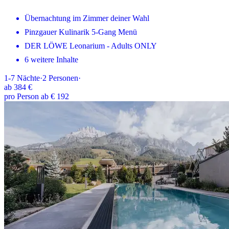
Übernachtung im Zimmer deiner Wahl
Pinzgauer Kulinarik 5-Gang Menü
DER LÖWE Leonarium - Adults ONLY
6 weitere Inhalte
1-7
Nächte
·
2
Personen
·
ab
384 €
pro Person ab € 192