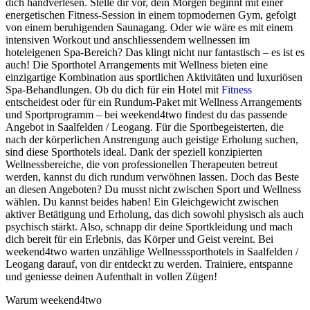
dich handverlesen. Stelle dir vor, dein Morgen beginnt mit einer
energetischen Fitness-Session in einem topmodernen Gym, gefolgt
von einem beruhigenden Saunagang. Oder wie wäre es mit einem
intensiven Workout und anschliessendem wellnessen im
hoteleigenen Spa-Bereich? Das klingt nicht nur fantastisch – es ist es
auch! Die Sporthotel Arrangements mit Wellness bieten eine
einzigartige Kombination aus sportlichen Aktivitäten und luxuriösen
Spa-Behandlungen. Ob du dich für ein Hotel mit
Fitness
entscheidest oder für ein Rundum-Paket mit Wellness Arrangements
und Sportprogramm – bei weekend4two findest du das passende
Angebot in Saalfelden / Leogang. Für die Sportbegeisterten, die
nach der körperlichen Anstrengung auch geistige Erholung suchen,
sind diese Sporthotels ideal. Dank der speziell konzipierten
Wellnessbereiche, die von professionellen Therapeuten betreut
werden, kannst du dich rundum verwöhnen lassen. Doch das Beste
an diesen Angeboten? Du musst nicht zwischen Sport und Wellness
wählen. Du kannst beides haben! Ein Gleichgewicht zwischen
aktiver Betätigung und Erholung, das dich sowohl physisch als auch
psychisch stärkt. Also, schnapp dir deine Sportkleidung und mach
dich bereit für ein Erlebnis, das Körper und Geist vereint. Bei
weekend4two warten unzählige Wellnesssporthotels in Saalfelden /
Leogang darauf, von dir entdeckt zu werden. Trainiere, entspanne
und geniesse deinen Aufenthalt in vollen Zügen!
Warum weekend4two