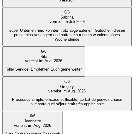
praktisch.
6
/
6
Sabrina
verreist im Juli 2026
super Unternehmen. konnten trotz abgelaufenem Gutschein diesen
problemlos verlängern und hatten ein rundum wunderschönes
Wochendende
6
/
6
Rita
verreist im Aug. 2026
Toller Service. Empfehlen Euch gerne weiter.
6
/
6
Gregory
verreist im Aug. 2026
Processus simple, efficace et flexible. Le fait de pouvoir choisir
n’importe quel séjour était très appréciable
6
/
6
Jeannette
verreist im Aug. 2026