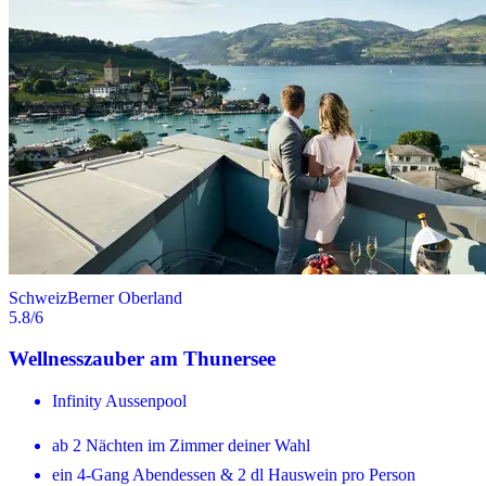
Schweiz
Berner Oberland
5.8
/6
Wellnesszauber am Thunersee
Infinity Aussenpool
ab 2 Nächten im Zimmer deiner Wahl
ein 4-Gang Abendessen & 2 dl Hauswein pro Person