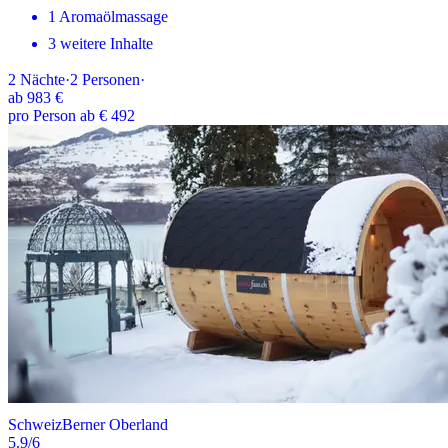
1 Aromaölmassage
3 weitere Inhalte
2
Nächte
·
2
Personen
·
ab
983 €
pro Person ab € 492
Schweiz
Berner Oberland
5.9
/6