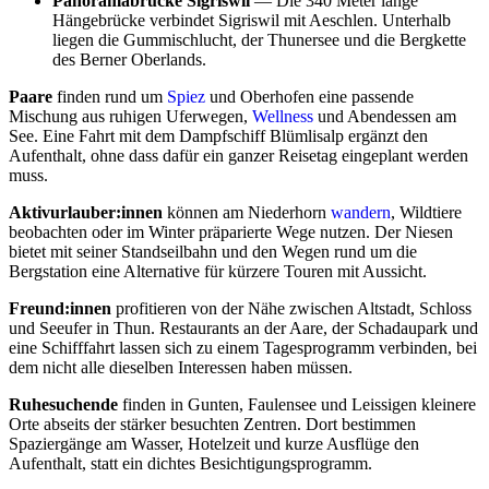
Panoramabrücke Sigriswil
— Die 340 Meter lange
Hängebrücke verbindet Sigriswil mit Aeschlen. Unterhalb
liegen die Gummischlucht, der Thunersee und die Bergkette
des Berner Oberlands.
Paare
finden rund um
Spiez
und Oberhofen eine passende
Mischung aus ruhigen Uferwegen,
Wellness
und Abendessen am
See. Eine Fahrt mit dem Dampfschiff Blümlisalp ergänzt den
Aufenthalt, ohne dass dafür ein ganzer Reisetag eingeplant werden
muss.
Aktivurlauber:innen
können am Niederhorn
wandern
, Wildtiere
beobachten oder im Winter präparierte Wege nutzen. Der Niesen
bietet mit seiner Standseilbahn und den Wegen rund um die
Bergstation eine Alternative für kürzere Touren mit Aussicht.
Freund:innen
profitieren von der Nähe zwischen Altstadt, Schloss
und Seeufer in Thun. Restaurants an der Aare, der Schadaupark und
eine Schifffahrt lassen sich zu einem Tagesprogramm verbinden, bei
dem nicht alle dieselben Interessen haben müssen.
Ruhesuchende
finden in Gunten, Faulensee und Leissigen kleinere
Orte abseits der stärker besuchten Zentren. Dort bestimmen
Spaziergänge am Wasser, Hotelzeit und kurze Ausflüge den
Aufenthalt, statt ein dichtes Besichtigungsprogramm.