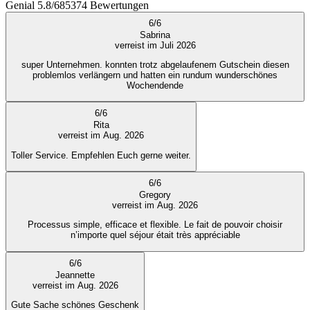
Genial
5.8
/
6
85374
Bewertungen
6
/
6
Sabrina
verreist im Juli 2026
super Unternehmen. konnten trotz abgelaufenem Gutschein diesen
problemlos verlängern und hatten ein rundum wunderschönes
Wochendende
6
/
6
Rita
verreist im Aug. 2026
Toller Service. Empfehlen Euch gerne weiter.
6
/
6
Gregory
verreist im Aug. 2026
Processus simple, efficace et flexible. Le fait de pouvoir choisir
n’importe quel séjour était très appréciable
6
/
6
Jeannette
verreist im Aug. 2026
Gute Sache schönes Geschenk