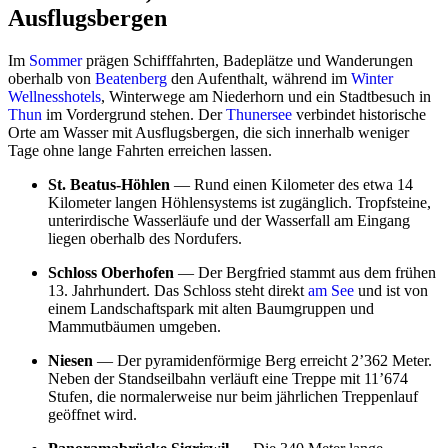
Ausflugsbergen
Im
Sommer
prägen Schifffahrten, Badeplätze und Wanderungen
oberhalb von
Beatenberg
den Aufenthalt, während im
Winter
Wellnesshotels
, Winterwege am Niederhorn und ein Stadtbesuch in
Thun
im Vordergrund stehen. Der
Thunersee
verbindet historische
Orte am Wasser mit Ausflugsbergen, die sich innerhalb weniger
Tage ohne lange Fahrten erreichen lassen.
St. Beatus-Höhlen
— Rund einen Kilometer des etwa 14
Kilometer langen Höhlensystems ist zugänglich. Tropfsteine,
unterirdische Wasserläufe und der Wasserfall am Eingang
liegen oberhalb des Nordufers.
Schloss Oberhofen
— Der Bergfried stammt aus dem frühen
13. Jahrhundert. Das Schloss steht direkt
am See
und ist von
einem Landschaftspark mit alten Baumgruppen und
Mammutbäumen umgeben.
Niesen
— Der pyramidenförmige Berg erreicht 2’362 Meter.
Neben der Standseilbahn verläuft eine Treppe mit 11’674
Stufen, die normalerweise nur beim jährlichen Treppenlauf
geöffnet wird.