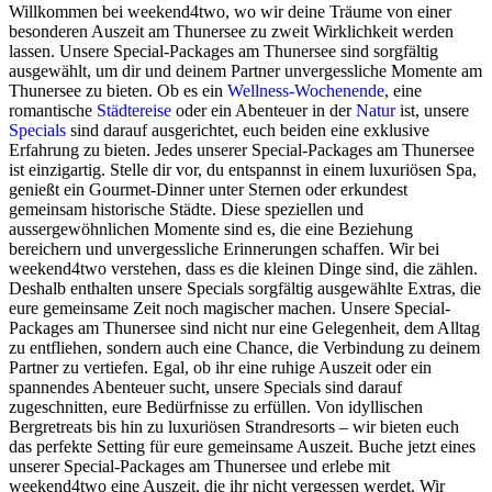
Willkommen bei weekend4two, wo wir deine Träume von einer
besonderen Auszeit am Thunersee zu zweit Wirklichkeit werden
lassen. Unsere Special-Packages am Thunersee sind sorgfältig
ausgewählt, um dir und deinem Partner unvergessliche Momente am
Thunersee zu bieten. Ob es ein
Wellness-Wochenende
, eine
romantische
Städtereise
oder ein Abenteuer in der
Natur
ist, unsere
Specials
sind darauf ausgerichtet, euch beiden eine exklusive
Erfahrung zu bieten. Jedes unserer Special-Packages am Thunersee
ist einzigartig. Stelle dir vor, du entspannst in einem luxuriösen Spa,
genießt ein Gourmet-Dinner unter Sternen oder erkundest
gemeinsam historische Städte. Diese speziellen und
aussergewöhnlichen Momente sind es, die eine Beziehung
bereichern und unvergessliche Erinnerungen schaffen. Wir bei
weekend4two verstehen, dass es die kleinen Dinge sind, die zählen.
Deshalb enthalten unsere Specials sorgfältig ausgewählte Extras, die
eure gemeinsame Zeit noch magischer machen. Unsere Special-
Packages am Thunersee sind nicht nur eine Gelegenheit, dem Alltag
zu entfliehen, sondern auch eine Chance, die Verbindung zu deinem
Partner zu vertiefen. Egal, ob ihr eine ruhige Auszeit oder ein
spannendes Abenteuer sucht, unsere Specials sind darauf
zugeschnitten, eure Bedürfnisse zu erfüllen. Von idyllischen
Bergretreats bis hin zu luxuriösen Strandresorts – wir bieten euch
das perfekte Setting für eure gemeinsame Auszeit. Buche jetzt eines
unserer Special-Packages am Thunersee und erlebe mit
weekend4two eine Auszeit, die ihr nicht vergessen werdet. Wir