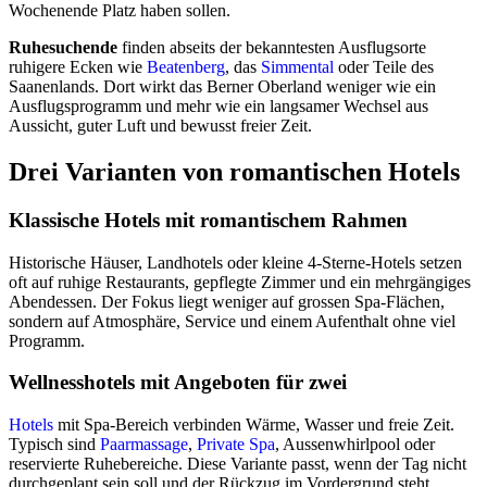
Wochenende Platz haben sollen.
Ruhesuchende
finden abseits der bekanntesten Ausflugsorte
ruhigere Ecken wie
Beatenberg
, das
Simmental
oder Teile des
Saanenlands. Dort wirkt das Berner Oberland weniger wie ein
Ausflugsprogramm und mehr wie ein langsamer Wechsel aus
Aussicht, guter Luft und bewusst freier Zeit.
Drei Varianten von romantischen Hotels
Klassische Hotels mit romantischem Rahmen
Historische Häuser, Landhotels oder kleine 4-Sterne-Hotels setzen
oft auf ruhige Restaurants, gepflegte Zimmer und ein mehrgängiges
Abendessen. Der Fokus liegt weniger auf grossen Spa-Flächen,
sondern auf Atmosphäre, Service und einem Aufenthalt ohne viel
Programm.
Wellnesshotels mit Angeboten für zwei
Hotels
mit Spa-Bereich verbinden Wärme, Wasser und freie Zeit.
Typisch sind
Paarmassage
,
Private Spa
, Aussenwhirlpool oder
reservierte Ruhebereiche. Diese Variante passt, wenn der Tag nicht
durchgeplant sein soll und der Rückzug im Vordergrund steht.