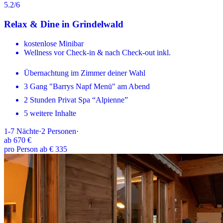
5.2
/6
Relax & Dine in Grindelwald
kostenlose Minibar
Wellness vor Check-in & nach Check-out inkl.
Übernachtung im Zimmer deiner Wahl
3 Gang "Barrys Napf Menü" am Abend
2 Stunden Privat Spa “Alpienne”
5 weitere Inhalte
1-7
Nächte
·
2
Personen
·
ab
670 €
pro Person ab € 335