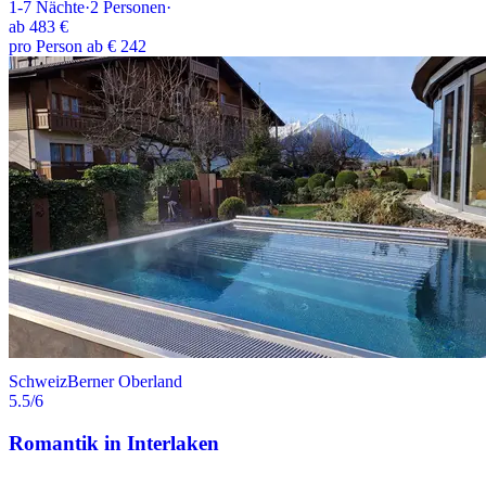
1-7
Nächte
·
2
Personen
·
ab
483 €
pro Person ab € 242
Schweiz
Berner Oberland
5.5
/6
Romantik in Interlaken