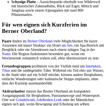
Schynige Platte
– Aussichtspunkt oberhalb von Wilderswil
mit historischer Zahnradbahn, Blick auf Eiger, Mönch und
Jungfrau sowie einem Alpengarten mit rund 800
Pflanzenarten.
Für wen eignen sich Kurzferien im
Berner Oberland?
Paare
finden im
Berner Oberland
viele Möglichkeiten für kurze
Auszeiten mit klarer Struktur: ein Hotel
am See
, ein Spa-Bereich mit
Bergblick oder ein Abendessen nach einem ruhigen Tag in der
Natur
. Die Region funktioniert besonders gut, wenn ein
Wochenende romantisch wirken soll, ohne überinszeniert zu sein.
Freundesgruppen
profitieren von der Vielfalt rund um
Interlaken
,
Thun
und die umliegenden Täler. Während ein Teil eher ans Wasser,
in die Stadt oder auf ein Schiff möchte, können andere Bergbahnen,
einfache Wanderungen oder kulinarische Stopps einplanen, ohne
dass der Kurztrip auseinanderfällt.
Aktivurlauber
nutzen das Berner Oberland als kompakten
Ausgangspunkt für Bergbahnen, Panoramawege und Wintersport.
Orte wie
Grindelwald
,
Adelboden-Lenk
oder der Männlichen
eignen sich gut, wenn Bewegung und Erholung am selben