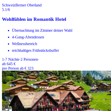
Schweiz
Berner Oberland
5.1
/6
Wohlfühlen im Romantik Hotel
Übernachtung im Zimmer deiner Wahl
4-Gang-Abendessen
Wellnessbereich
reichhaltiges Frühstücksbuffet
1-7
Nächte
·
2
Personen
·
ab
645 €
pro Person ab € 323