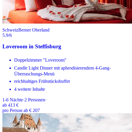
Schweiz
Berner Oberland
5.9
/6
Loveroom in Steffisburg
Doppelzimmer "Loveroom"
Candle Light Dinner mit aphrodisierendem 4-Gang-
Überraschungs-Menü
reichhaltiges Frühstücksbuffet
4 weitere Inhalte
1-6
Nächte
·
2
Personen
·
ab
413 €
pro Person ab € 207