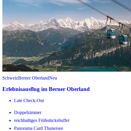
Schweiz
Berner Oberland
Neu
Erlebnisausflug im Berner Oberland
Late Check-Out
Doppelzimmer
reichhaltiges Frühstücksbuffet
Panorama Card Thunersee