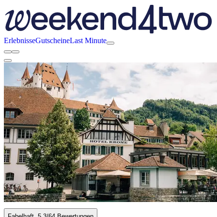
Erlebnisse
Gutscheine
Last Minute
Fabelhaft
5.3
/6
4 Bewertungen