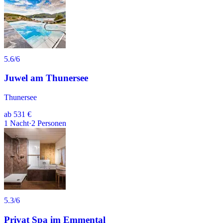
5.6
/6
Juwel am Thunersee
Thunersee
ab
531 €
1
Nacht
·
2
Personen
5.3
/6
Privat Spa im Emmental