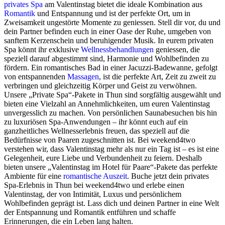
privates Spa
am Valentinstag bietet die ideale Kombination aus
Romantik
und Entspannung und ist der perfekte Ort, um in
Zweisamkeit ungestörte Momente zu geniessen. Stell dir vor, du und
dein Partner befinden euch in einer Oase der Ruhe, umgeben von
sanftem Kerzenschein und beruhigender Musik. In eurem privaten
Spa könnt ihr exklusive
Wellnessbehandlungen
geniessen, die
speziell darauf abgestimmt sind, Harmonie und Wohlbefinden zu
fördern. Ein romantisches Bad in einer Jacuzzi-Badewanne, gefolgt
von entspannenden
Massagen
, ist die perfekte Art, Zeit zu zweit zu
verbringen und gleichzeitig Körper und Geist zu verwöhnen.
Unsere „Private Spa“-Pakete in Thun sind sorgfältig ausgewählt und
bieten eine Vielzahl an Annehmlichkeiten, um euren Valentinstag
unvergesslich zu machen. Von persönlichen Saunabesuchen bis hin
zu luxuriösen Spa-Anwendungen – ihr könnt euch auf ein
ganzheitliches Wellnesserlebnis freuen, das speziell auf die
Bedürfnisse von Paaren zugeschnitten ist. Bei weekend4two
verstehen wir, dass Valentinstag mehr als nur ein Tag ist – es ist eine
Gelegenheit, eure Liebe und Verbundenheit zu feiern. Deshalb
bieten unsere „Valentinstag im Hotel für Paare“-Pakete das perfekte
Ambiente für eine
romantische Auszeit
. Buche jetzt dein privates
Spa-Erlebnis in Thun bei weekend4two und erlebe einen
Valentinstag, der von Intimität, Luxus und persönlichem
Wohlbefinden geprägt ist. Lass dich und deinen Partner in eine Welt
der Entspannung und Romantik entführen und schaffe
Erinnerungen, die ein Leben lang halten.