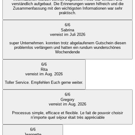
verständlich aufgebaut. Die Erinnerungen waren hilfreich und die
Zusammenfassung mit den wichtigsten Informationen war sehr
praktisch.
6
/
6
Sabrina
verreist im Juli 2026
super Unternehmen. konnten trotz abgelaufenem Gutschein diesen
problemlos verlängern und hatten ein rundum wunderschönes
Wochendende
6
/
6
Rita
verreist im Aug. 2026
Toller Service. Empfehlen Euch gerne weiter.
6
/
6
Gregory
verreist im Aug. 2026
Processus simple, efficace et flexible. Le fait de pouvoir choisir
n’importe quel séjour était très appréciable
6
/
6
Jeannette