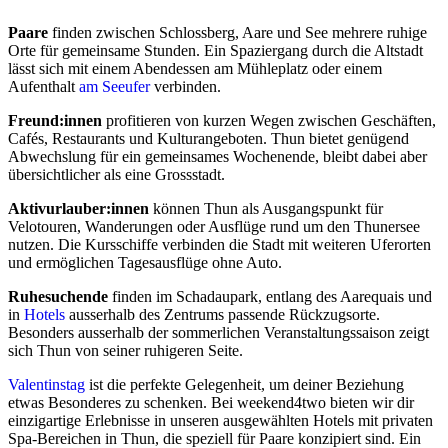
Paare
finden zwischen Schlossberg, Aare und See mehrere ruhige
Orte für gemeinsame Stunden. Ein Spaziergang durch die Altstadt
lässt sich mit einem Abendessen am Mühleplatz oder einem
Aufenthalt
am Seeufer
verbinden.
Freund:innen
profitieren von kurzen Wegen zwischen Geschäften,
Cafés, Restaurants und Kulturangeboten. Thun bietet genügend
Abwechslung für ein gemeinsames Wochenende, bleibt dabei aber
übersichtlicher als eine Grossstadt.
Aktivurlauber:innen
können Thun als Ausgangspunkt für
Velotouren, Wanderungen oder Ausflüge rund um den Thunersee
nutzen. Die Kursschiffe verbinden die Stadt mit weiteren Uferorten
und ermöglichen Tagesausflüge ohne Auto.
Ruhesuchende
finden im Schadaupark, entlang des Aarequais und
in
Hotels
ausserhalb des Zentrums passende Rückzugsorte.
Besonders ausserhalb der sommerlichen Veranstaltungssaison zeigt
sich Thun von seiner ruhigeren Seite.
Valentinstag
ist die perfekte Gelegenheit, um deiner Beziehung
etwas Besonderes zu schenken. Bei weekend4two bieten wir dir
einzigartige Erlebnisse in unseren ausgewählten Hotels mit privaten
Spa-Bereichen in Thun, die speziell für Paare konzipiert sind. Ein