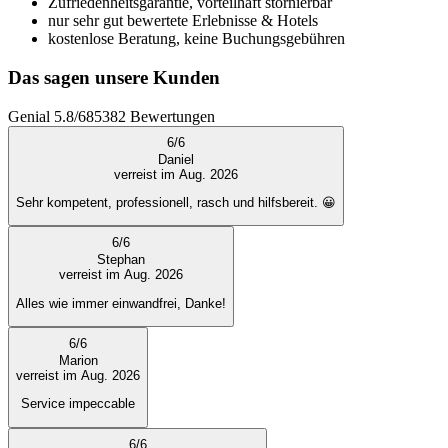
Zufriedenheitsgarantie, vorteilhaft stornierbar
nur sehr gut bewertete Erlebnisse & Hotels
kostenlose Beratung, keine Buchungsgebühren
Das sagen unsere Kunden
Genial
5.8
/
6
85382
Bewertungen
6
/
6
Daniel
verreist im Aug. 2026
Sehr kompetent, professionell, rasch und hilfsbereit. 😀
6
/
6
Stephan
verreist im Aug. 2026
Alles wie immer einwandfrei, Danke!
6
/
6
Marion
verreist im Aug. 2026
Service impeccable
6
/
6