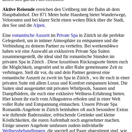
Aktive Reisende
erreichen den Uetliberg mit der Bahn ab dem
Hauptbahnhof. Der 871 Meter hohe Hausberg bietet Wanderwege,
Velorouten und bei klarer Sicht einen weiten Blick über die Stadt,
den See und die
Alpen
.
Eine
romantische Auszeit
im
Private Spa
in Zürich ist die perfekte
Gelegenheit, um in intimer Atmosphäre zu entspannen und die
Verbindung zu deinem Partner zu vertiefen. Bei weekend4two
haben wir eine Auswahl an exklusiven Private Spa Suiten
zusammengestellt, die ideal sind für romantische Stunden im
privaten Spa in Zürich . Diese luxuriösen Rückzugsorte bieten euch
die Möglichkeit, ungestört und in aller Ruhe gemeinsame Zeit zu
verbringen. Stell dir vor, du und dein Partner geniesst eine
romantische Auszeit zu zweit im Spa in Zürich , wo ihr euch in einer
privaten Suite mit allem Luxus und Komfort entspannen könnt. Die
Suiten sind ausgestattet mit privaten Whirlpools, Saunen und
Dampfbädern, die euch eine exklusive Wellness-Erfahrung bieten.
Hier könnt ihr euch vom Alltagsstress erholen und in einer Welt
voller Ruhe und Entspannung eintauchen. Unsere Private Spa
Romantik-Angebote in Zürich beinhalten oft auch besondere Extras
wie duftende Badezusätze, erfrischende Getränke und kleine
Köstlichkeiten, die euren Aufenthalt noch angenehmer machen.
Einige unserer Angebote umfassen zudem individuelle
Wellnessbehandlungen
, die speziell auf Paare abgestimmt sind, wie