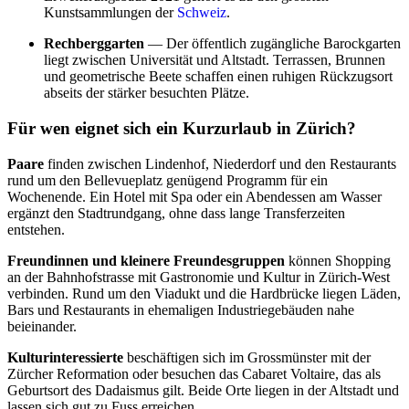
Kunstsammlungen der
Schweiz
.
Rechberggarten
— Der öffentlich zugängliche Barockgarten
liegt zwischen Universität und Altstadt. Terrassen, Brunnen
und geometrische Beete schaffen einen ruhigen Rückzugsort
abseits der stärker besuchten Plätze.
Für wen eignet sich ein Kurzurlaub in Zürich?
Paare
finden zwischen Lindenhof, Niederdorf und den Restaurants
rund um den Bellevueplatz genügend Programm für ein
Wochenende. Ein Hotel mit Spa oder ein Abendessen am Wasser
ergänzt den Stadtrundgang, ohne dass lange Transferzeiten
entstehen.
Freundinnen und kleinere Freundesgruppen
können Shopping
an der Bahnhofstrasse mit Gastronomie und Kultur in Zürich-West
verbinden. Rund um den Viadukt und die Hardbrücke liegen Läden,
Bars und Restaurants in ehemaligen Industriegebäuden nahe
beieinander.
Kulturinteressierte
beschäftigen sich im Grossmünster mit der
Zürcher Reformation oder besuchen das Cabaret Voltaire, das als
Geburtsort des Dadaismus gilt. Beide Orte liegen in der Altstadt und
lassen sich gut zu Fuss erreichen.