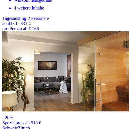
Willkommensgetränk
4 weitere Inhalte
Tagesausflug
·
2
Personen
·
ab
413 €
331 €
pro Person ab € 166
-
20
%
Spezialpreis ab 518 €
Schweiz
Zürich