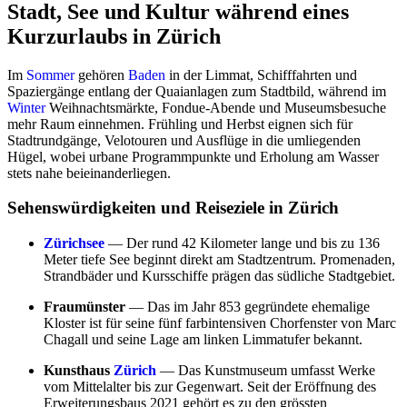
Stadt, See und Kultur während eines
Kurzurlaubs in Zürich
Im
Sommer
gehören
Baden
in der Limmat, Schifffahrten und
Spaziergänge entlang der Quaianlagen zum Stadtbild, während im
Winter
Weihnachtsmärkte, Fondue-Abende und Museumsbesuche
mehr Raum einnehmen. Frühling und Herbst eignen sich für
Stadtrundgänge, Velotouren und Ausflüge in die umliegenden
Hügel, wobei urbane Programmpunkte und Erholung am Wasser
stets nahe beieinanderliegen.
Sehenswürdigkeiten und Reiseziele in Zürich
Zürichsee
— Der rund 42 Kilometer lange und bis zu 136
Meter tiefe See beginnt direkt am Stadtzentrum. Promenaden,
Strandbäder und Kursschiffe prägen das südliche Stadtgebiet.
Fraumünster
— Das im Jahr 853 gegründete ehemalige
Kloster ist für seine fünf farbintensiven Chorfenster von Marc
Chagall und seine Lage am linken Limmatufer bekannt.
Kunsthaus
Zürich
— Das Kunstmuseum umfasst Werke
vom Mittelalter bis zur Gegenwart. Seit der Eröffnung des
Erweiterungsbaus 2021 gehört es zu den grössten