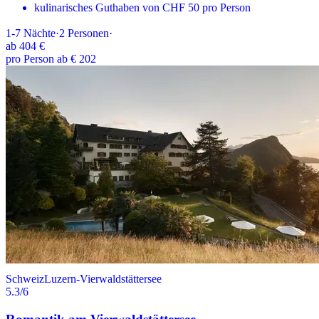
kulinarisches Guthaben von CHF 50 pro Person
1-7
Nächte
·
2
Personen
·
ab
404 €
pro Person ab € 202
Schweiz
Luzern-Vierwaldstättersee
5.3
/6