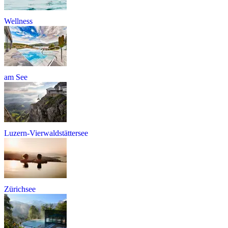
Wellness
am See
Luzern-Vierwaldstättersee
Zürichsee