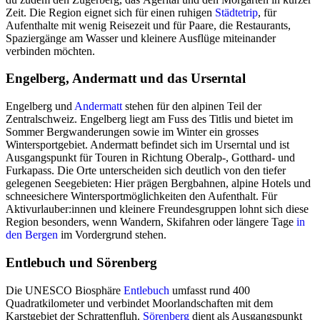
Zeit. Die Region eignet sich für einen ruhigen
Städtetrip
, für
Aufenthalte mit wenig Reisezeit und für Paare, die Restaurants,
Spaziergänge am Wasser und kleinere Ausflüge miteinander
verbinden möchten.
Engelberg, Andermatt und das Urserntal
Engelberg und
Andermatt
stehen für den alpinen Teil der
Zentralschweiz. Engelberg liegt am Fuss des Titlis und bietet im
Sommer Bergwanderungen sowie im Winter ein grosses
Wintersportgebiet. Andermatt befindet sich im Urserntal und ist
Ausgangspunkt für Touren in Richtung Oberalp-, Gotthard- und
Furkapass. Die Orte unterscheiden sich deutlich von den tiefer
gelegenen Seegebieten: Hier prägen Bergbahnen, alpine Hotels und
schneesichere Wintersportmöglichkeiten den Aufenthalt. Für
Aktivurlauber:innen und kleinere Freundesgruppen lohnt sich diese
Region besonders, wenn Wandern, Skifahren oder längere Tage
in
den Bergen
im Vordergrund stehen.
Entlebuch und Sörenberg
Die UNESCO Biosphäre
Entlebuch
umfasst rund 400
Quadratkilometer und verbindet Moorlandschaften mit dem
Karstgebiet der Schrattenfluh.
Sörenberg
dient als Ausgangspunkt