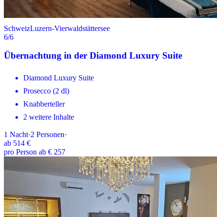
Schweiz
Luzern-Vierwaldstättersee
6
/6
Übernachtung in der Diamond Luxury Suite
Diamond Luxury Suite
Prosecco (2 dl)
Knabberteller
2 weitere Inhalte
1
Nacht
·
2
Personen
·
ab
514 €
pro Person ab € 257