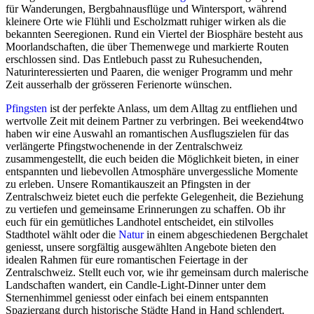
für Wanderungen, Bergbahnausflüge und Wintersport, während
kleinere Orte wie Flühli und Escholzmatt ruhiger wirken als die
bekannten Seeregionen. Rund ein Viertel der Biosphäre besteht aus
Moorlandschaften, die über Themenwege und markierte Routen
erschlossen sind. Das Entlebuch passt zu Ruhesuchenden,
Naturinteressierten und Paaren, die weniger Programm und mehr
Zeit ausserhalb der grösseren Ferienorte wünschen.
Pfingsten
ist der perfekte Anlass, um dem Alltag zu entfliehen und
wertvolle Zeit mit deinem Partner zu verbringen. Bei weekend4two
haben wir eine Auswahl an romantischen Ausflugszielen für das
verlängerte Pfingstwochenende in der Zentralschweiz
zusammengestellt, die euch beiden die Möglichkeit bieten, in einer
entspannten und liebevollen Atmosphäre unvergessliche Momente
zu erleben. Unsere Romantikauszeit an Pfingsten in der
Zentralschweiz bietet euch die perfekte Gelegenheit, die Beziehung
zu vertiefen und gemeinsame Erinnerungen zu schaffen. Ob ihr
euch für ein gemütliches Landhotel entscheidet, ein stilvolles
Stadthotel wählt oder die
Natur
in einem abgeschiedenen Bergchalet
geniesst, unsere sorgfältig ausgewählten Angebote bieten den
idealen Rahmen für eure romantischen Feiertage in der
Zentralschweiz. Stellt euch vor, wie ihr gemeinsam durch malerische
Landschaften wandert, ein Candle-Light-Dinner unter dem
Sternenhimmel geniesst oder einfach bei einem entspannten
Spaziergang durch historische Städte Hand in Hand schlendert.