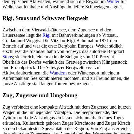
den typischen Aktivitäten, während sich die Region im
Winter
für
Wellnessaufenthalte und Ausflüge in tiefere Schneelagen eignet.
Rigi, Stoos und Schwyzer Bergwelt
Zwischen dem Vierwaldstättersee, dem Zugersee und dem
Lauerzersee liegt die
Rigi
mit Bahnverbindungen ab Vitznau,
Goldau und Weggis. Die Vitznau-Rigi-Bahn nahm 1871 den
Betrieb auf und war die erste Bergbahn Europas. Weiter südlich
erschliesst die Standseilbahn von Schwyz das autofreie Bergdorf
Stoos
; sie erreicht eine maximale Steigung von 110 Prozent.
Oberhalb des Dorfes verläuft der Gratweg zwischen Klingenstock
und Fronalpstock. Die Schwyzer Bergwelt passt zu
Aktivurlauber:innen, die
Wandern
oder Wintersport mit einem
Aufenthalt am See kombinieren möchten, und zu Freund:innen, die
kurze Ausflüge statt langer Touren bevorzugen.
Zug, Zugersee und Umgebung
Zug verbindet eine kompakte Altstadt mit dem Zugersee und kurzen
Wegen in die umliegenden Voralpen. Die Seepromenade, der
Zytturm und die Altstadtgassen lassen sich innerhalb eines Tages
erkunden. Kulinarisch gehören Zuger Kirschtorte und Zuger Kirsch
zu den bekanntesten Spezialitäten der Region. Von Zug aus erreichst
du zudem den Zugerberg, das Ägerital und den Morgarten in kurzer