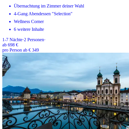
Übernachtung im Zimmer deiner Wahl
4-Gang Abendessen "Selection"
Wellness Corner
6 weitere Inhalte
1-7
Nächte
·
2
Personen
·
ab
698 €
pro Person ab € 349