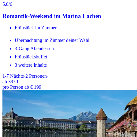
5.8
/6
Romantik-Weekend im Marina Lachen
Frühstück im Zimmer
Übernachtung im Zimmer deiner Wahl
3-Gang Abendessen
Frühstücksbuffet
3 weitere Inhalte
1-7
Nächte
·
2
Personen
·
ab
397 €
pro Person ab € 199