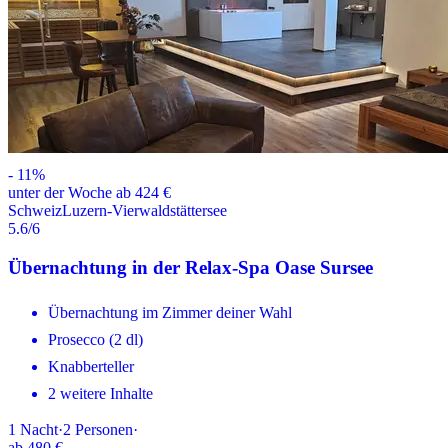
-
11
%
unter der Woche ab 424 €
Schweiz
Luzern-Vierwaldstättersee
5.6
/6
Übernachtung in der Relax-Spa Oase Sursee
Übernachtung im Zimmer deiner Wahl
Prosecco (2 dl)
Knabberteller
2 weitere Inhalte
1
Nacht
·
2
Personen
·
ab
480 €