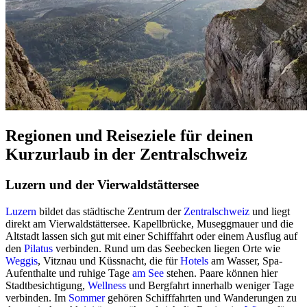
Regionen und Reiseziele für deinen
Kurzurlaub in der Zentralschweiz
Luzern und der Vierwaldstättersee
Luzern
bildet das städtische Zentrum der
Zentralschweiz
und liegt
direkt am Vierwaldstättersee. Kapellbrücke, Museggmauer und die
Altstadt lassen sich gut mit einer Schifffahrt oder einem Ausflug auf
den
Pilatus
verbinden. Rund um das Seebecken liegen Orte wie
Weggis
, Vitznau und Küssnacht, die für
Hotels
am Wasser, Spa-
Aufenthalte und ruhige Tage
am See
stehen. Paare können hier
Stadtbesichtigung,
Wellness
und Bergfahrt innerhalb weniger Tage
verbinden. Im
Sommer
gehören Schifffahrten und Wanderungen zu