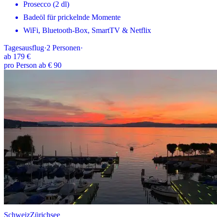
Prosecco (2 dl)
Badeöl für prickelnde Momente
WiFi, Bluetooth-Box, SmartTV & Netflix
Tagesausflug
·
2
Personen
·
ab
179 €
pro Person ab € 90
Schweiz
Zürichsee