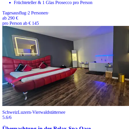
Früchteteller & 1 Glas Prosecco pro Person
Tagesausflug
·
2
Personen
·
ab
290 €
pro Person ab € 145
Schweiz
Luzern-Vierwaldstättersee
5.6
/6
Übernachtung in der Relax-Spa Oase