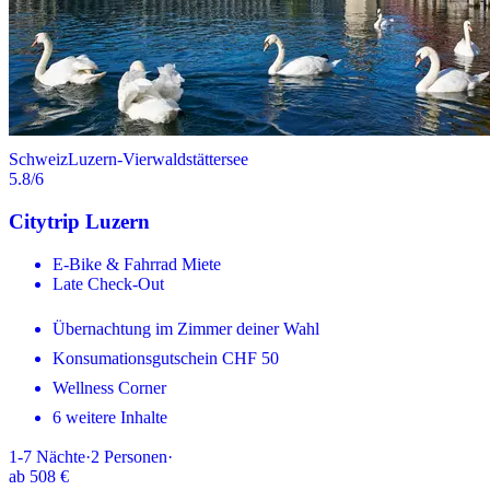
Schweiz
Luzern-Vierwaldstättersee
5.8
/6
Citytrip Luzern
E-Bike & Fahrrad Miete
Late Check-Out
Übernachtung im Zimmer deiner Wahl
Konsumationsgutschein CHF 50
Wellness Corner
6 weitere Inhalte
1-7
Nächte
·
2
Personen
·
ab
508 €