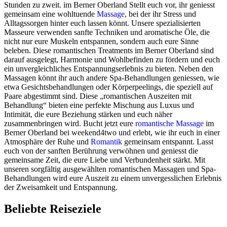
Stunden zu zweit. im Berner Oberland Stellt euch vor, ihr geniesst
gemeinsam eine wohltuende
Massage
, bei der ihr Stress und
Alltagssorgen hinter euch lassen könnt. Unsere spezialisierten
Masseure verwenden sanfte Techniken und aromatische Öle, die
nicht nur eure Muskeln entspannen, sondern auch eure Sinne
beleben. Diese romantischen Treatments im Berner Oberland sind
darauf ausgelegt, Harmonie und Wohlbefinden zu fördern und euch
ein unvergleichliches Entspannungserlebnis zu bieten. Neben den
Massagen könnt ihr auch andere Spa-Behandlungen geniessen, wie
etwa Gesichtsbehandlungen oder Körperpeelings, die speziell auf
Paare abgestimmt sind. Diese „romantischen Auszeiten mit
Behandlung“ bieten eine perfekte Mischung aus Luxus und
Intimität, die eure Beziehung stärken und euch näher
zusammenbringen wird. Bucht jetzt eure
romantische Massage
im
Berner Oberland bei weekend4two und erlebt, wie ihr euch in einer
Atmosphäre der Ruhe und
Romantik
gemeinsam entspannt. Lasst
euch von der sanften Berührung verwöhnen und geniesst die
gemeinsame Zeit, die eure Liebe und Verbundenheit stärkt. Mit
unseren sorgfältig ausgewählten romantischen Massagen und Spa-
Behandlungen wird eure Auszeit zu einem unvergesslichen Erlebnis
der Zweisamkeit und Entspannung.
Beliebte Reiseziele