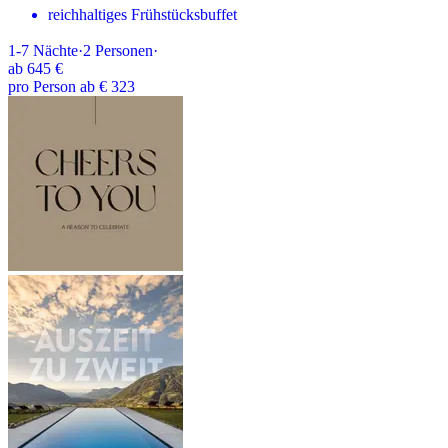
reichhaltiges Frühstücksbuffet
1-7
Nächte
·
2
Personen
·
ab
645 €
pro Person ab € 323