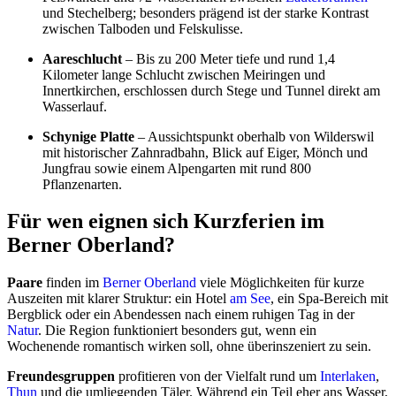
und Stechelberg; besonders prägend ist der starke Kontrast
zwischen Talboden und Felskulisse.
Aareschlucht
– Bis zu 200 Meter tiefe und rund 1,4
Kilometer lange Schlucht zwischen Meiringen und
Innertkirchen, erschlossen durch Stege und Tunnel direkt am
Wasserlauf.
Schynige Platte
– Aussichtspunkt oberhalb von Wilderswil
mit historischer Zahnradbahn, Blick auf Eiger, Mönch und
Jungfrau sowie einem Alpengarten mit rund 800
Pflanzenarten.
Für wen eignen sich Kurzferien im
Berner Oberland?
Paare
finden im
Berner Oberland
viele Möglichkeiten für kurze
Auszeiten mit klarer Struktur: ein Hotel
am See
, ein Spa-Bereich mit
Bergblick oder ein Abendessen nach einem ruhigen Tag in der
Natur
. Die Region funktioniert besonders gut, wenn ein
Wochenende romantisch wirken soll, ohne überinszeniert zu sein.
Freundesgruppen
profitieren von der Vielfalt rund um
Interlaken
,
Thun
und die umliegenden Täler. Während ein Teil eher ans Wasser,