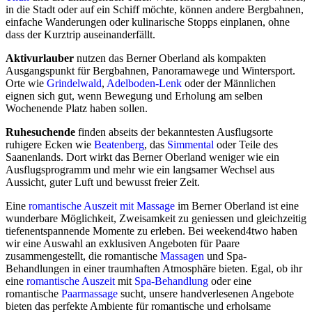
in die Stadt oder auf ein Schiff möchte, können andere Bergbahnen,
einfache Wanderungen oder kulinarische Stopps einplanen, ohne
dass der Kurztrip auseinanderfällt.
Aktivurlauber
nutzen das Berner Oberland als kompakten
Ausgangspunkt für Bergbahnen, Panoramawege und Wintersport.
Orte wie
Grindelwald
,
Adelboden-Lenk
oder der Männlichen
eignen sich gut, wenn Bewegung und Erholung am selben
Wochenende Platz haben sollen.
Ruhesuchende
finden abseits der bekanntesten Ausflugsorte
ruhigere Ecken wie
Beatenberg
, das
Simmental
oder Teile des
Saanenlands. Dort wirkt das Berner Oberland weniger wie ein
Ausflugsprogramm und mehr wie ein langsamer Wechsel aus
Aussicht, guter Luft und bewusst freier Zeit.
Eine
romantische Auszeit mit Massage
im Berner Oberland ist eine
wunderbare Möglichkeit, Zweisamkeit zu geniessen und gleichzeitig
tiefenentspannende Momente zu erleben. Bei weekend4two haben
wir eine Auswahl an exklusiven Angeboten für Paare
zusammengestellt, die romantische
Massagen
und Spa-
Behandlungen in einer traumhaften Atmosphäre bieten. Egal, ob ihr
eine
romantische Auszeit
mit
Spa-Behandlung
oder eine
romantische
Paarmassage
sucht, unsere handverlesenen Angebote
bieten das perfekte Ambiente für romantische und erholsame