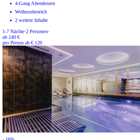
4-Gang Abendessen
Wellnessbereich
2 weitere Inhalte
1-7
Nächte
·
2
Personen
·
ab
240 €
pro Person ab € 120
-
16
%