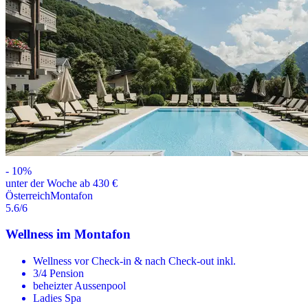
-
10
%
unter der Woche ab 430 €
Österreich
Montafon
5.6
/6
Wellness im Montafon
Wellness vor Check-in & nach Check-out inkl.
3/4 Pension
beheizter Aussenpool
Ladies Spa