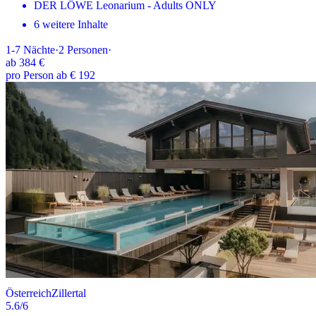
DER LÖWE Leonarium - Adults ONLY
6 weitere Inhalte
1-7
Nächte
·
2
Personen
·
ab
384 €
pro Person ab € 192
Österreich
Zillertal
5.6
/6