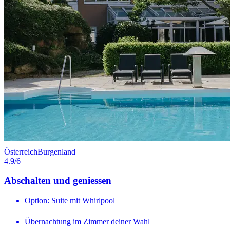
Österreich
Burgenland
4.9
/6
Abschalten und geniessen
Option: Suite mit Whirlpool
Übernachtung im Zimmer deiner Wahl