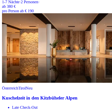
1-7
Nächte
·
2
Personen
·
ab
380 €
pro Person ab € 190
Österreich
Tirol
Neu
Kuschelzeit in den Kitzbüheler Alpen
Late Check-Out