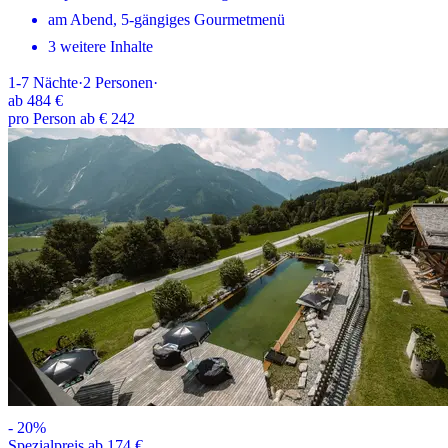
am Abend, 5-gängiges Gourmetmenü
3 weitere Inhalte
1-7
Nächte
·
2
Personen
·
ab
484 €
pro Person ab € 242
-
20
%
Spezialpreis ab 174 €