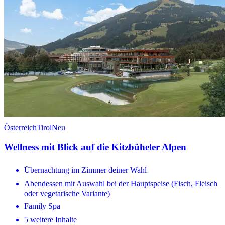
Österreich
Tirol
Neu
Wellness mit Blick auf die Kitzbüheler Alpen
Übernachtung im Zimmer deiner Wahl
Abendessen mit Auswahl bei der Hauptspeise (Fisch, Fleisch
oder vegetarische Variante)
Family Spa
5 weitere Inhalte