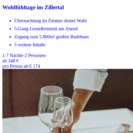
Wohlfühltage im Zillertal
Übernachtung im Zimmer deiner Wahl
5-Gang Genießermenü am Abend
Zugang zum 5.800m² großen Badehaus
5 weitere Inhalte
1-7
Nächte
·
2
Personen
·
ab
348 €
pro Person ab € 174