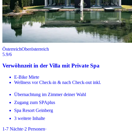
Österreich
Oberösterreich
5.9
/6
Verwöhnzeit in der Villa mit Private Spa
E-Bike Miete
Wellness vor Check-in & nach Check-out inkl.
Übernachtung im Zimmer deiner Wahl
Zugang zum SPAplus
Spa Resort Geinberg
3 weitere Inhalte
1-7
Nächte
·
2
Personen
·