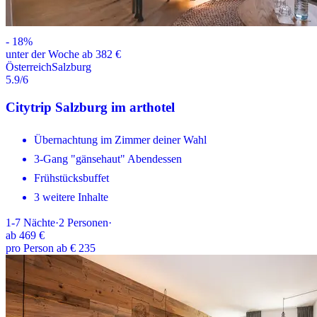
-
18
%
unter der Woche ab 382 €
Österreich
Salzburg
5.9
/6
Citytrip Salzburg im arthotel
Übernachtung im Zimmer deiner Wahl
3-Gang "gänsehaut" Abendessen
Frühstücksbuffet
3 weitere Inhalte
1-7
Nächte
·
2
Personen
·
ab
469 €
pro Person ab € 235