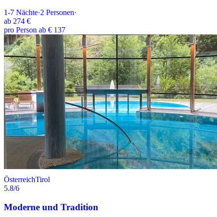
1-7
Nächte
·
2
Personen
·
ab
274 €
pro Person ab € 137
Österreich
Tirol
5.8
/6
Moderne und Tradition