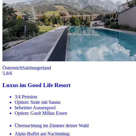
Österreich
Salzburgerland
5.8
/6
Luxus im Good Life Resort
3/4 Pension
Option: Suite mit Sauna
beheizter Aussenpool
Option: Gault Millau Essen
Übernachtung im Zimmer deiner Wahl
Alpin-Buffet am Nachmittag