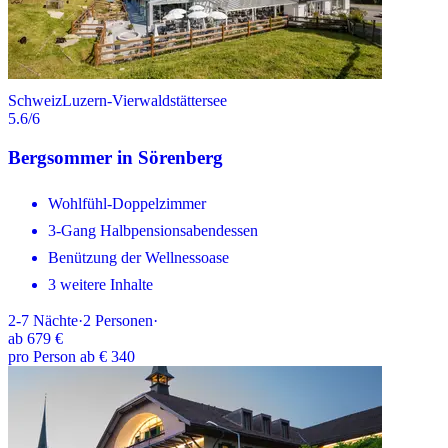
Schweiz
Luzern-Vierwaldstättersee
5.6
/6
Bergsommer in Sörenberg
Wohlfühl-Doppelzimmer
3-Gang Halbpensionsabendessen
Benützung der Wellnessoase
3 weitere Inhalte
2-7
Nächte
·
2
Personen
·
ab
679 €
pro Person ab € 340