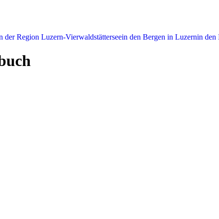
n der Region Luzern-Vierwaldstättersee
in den Bergen in Luzern
in den
ebuch