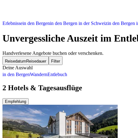
Erlebnisse
in den Bergen
in den Bergen in der Schweiz
in den Bergen i
Unvergessliche Auszeit im Entl
Handverlesene Angebote buchen oder verschenken.
Reisedatum
Reisedauer
Filter
Deine Auswahl
in den Bergen
Wandern
Entlebuch
2 Hotels & Tagesausflüge
Empfehlung