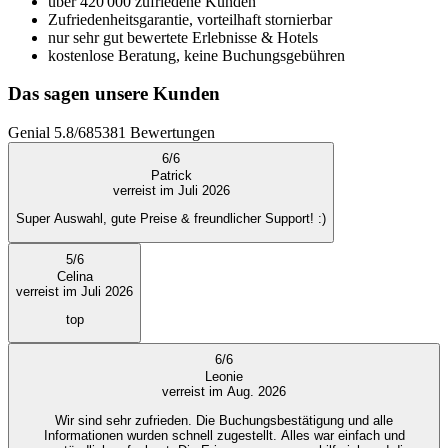
über 420'000 zufriedene Kunden
Zufriedenheitsgarantie, vorteilhaft stornierbar
nur sehr gut bewertete Erlebnisse & Hotels
kostenlose Beratung, keine Buchungsgebühren
Das sagen unsere Kunden
Genial
5.8
/
6
85381
Bewertungen
6
/
6
Patrick
verreist im Juli 2026
Super Auswahl, gute Preise & freundlicher Support! :)
5
/
6
Celina
verreist im Juli 2026
top
6
/
6
Leonie
verreist im Aug. 2026
Wir sind sehr zufrieden. Die Buchungsbestätigung und alle
Informationen wurden schnell zugestellt. Alles war einfach und