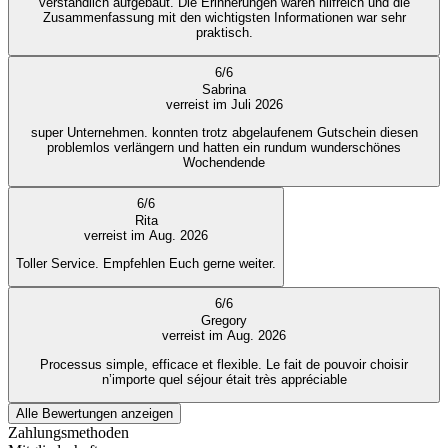
verständlich aufgebaut. Die Erinnerungen waren hilfreich und die
Zusammenfassung mit den wichtigsten Informationen war sehr
praktisch.
6
/
6
Sabrina
verreist im Juli 2026
super Unternehmen. konnten trotz abgelaufenem Gutschein diesen
problemlos verlängern und hatten ein rundum wunderschönes
Wochendende
6
/
6
Rita
verreist im Aug. 2026
Toller Service. Empfehlen Euch gerne weiter.
6
/
6
Gregory
verreist im Aug. 2026
Processus simple, efficace et flexible. Le fait de pouvoir choisir
n’importe quel séjour était très appréciable
Alle Bewertungen anzeigen
Zahlungsmethoden