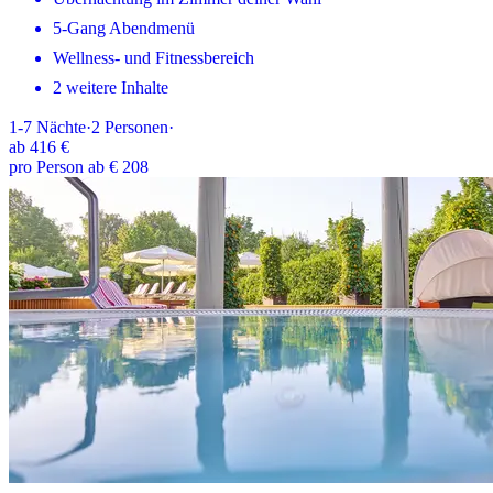
5-Gang Abendmenü
Wellness- und Fitnessbereich
2 weitere Inhalte
1-7
Nächte
·
2
Personen
·
ab
416 €
pro Person ab € 208