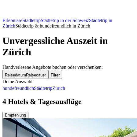
Erlebnisse
Städtetrip
Städtetrip in der Schweiz
Städtetrip in
Zürich
Städtetrip & hundefreundlich in Zürich
Unvergessliche Auszeit in
Zürich
Handverlesene Angebote buchen oder verschenken.
Reisedatum
Reisedauer
Filter
Deine Auswahl
hundefreundlich
Städtetrip
Zürich
4 Hotels & Tagesausflüge
Empfehlung