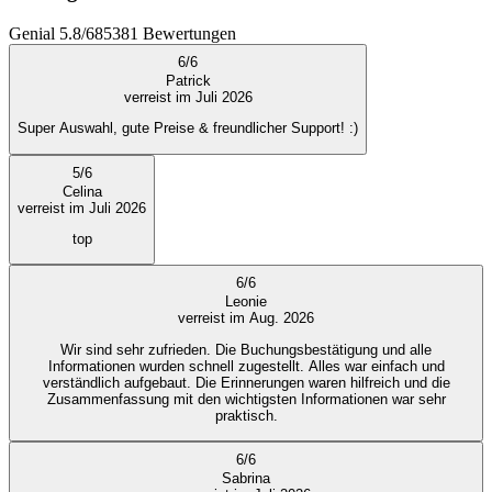
Genial
5.8
/
6
85381
Bewertungen
6
/
6
Patrick
verreist im Juli 2026
Super Auswahl, gute Preise & freundlicher Support! :)
5
/
6
Celina
verreist im Juli 2026
top
6
/
6
Leonie
verreist im Aug. 2026
Wir sind sehr zufrieden. Die Buchungsbestätigung und alle
Informationen wurden schnell zugestellt. Alles war einfach und
verständlich aufgebaut. Die Erinnerungen waren hilfreich und die
Zusammenfassung mit den wichtigsten Informationen war sehr
praktisch.
6
/
6
Sabrina