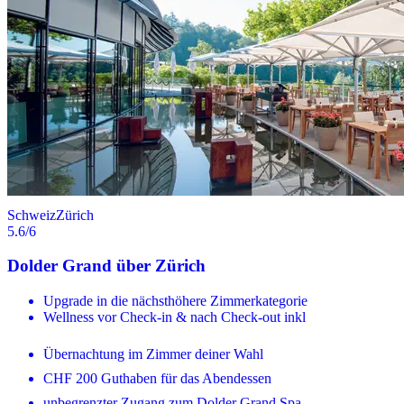
Schweiz
Zürich
5.6
/6
Dolder Grand über Zürich
Upgrade in die nächsthöhere Zimmerkategorie
Wellness vor Check-in & nach Check-out inkl
Übernachtung im Zimmer deiner Wahl
CHF 200 Guthaben für das Abendessen
unbegrenzter Zugang zum Dolder Grand Spa