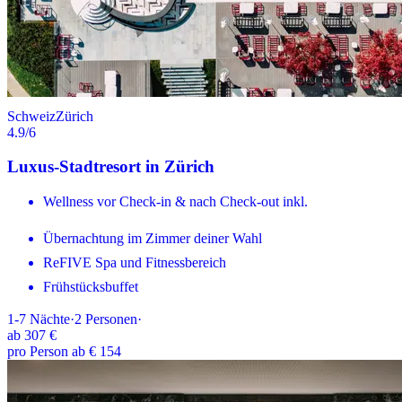
Schweiz
Zürich
4.9
/6
Luxus-Stadtresort in Zürich
Wellness vor Check-in & nach Check-out inkl.
Übernachtung im Zimmer deiner Wahl
ReFIVE Spa und Fitnessbereich
Frühstücksbuffet
1-7
Nächte
·
2
Personen
·
ab
307 €
pro Person ab € 154