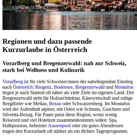
Regionen und dazu passende
Kurzurlaube in Österreich
Vorarlberg und Bregenzerwald: nah zur Schweiz,
stark bei Wellness und Kulinarik
Vorarlberg
ist für viele Schweizer:innen der naheliegendste Einstieg
nach
Österreich
:
Bregenz
,
Bodensee
,
Bregenzerwald
und
Montafon
liegen je nach Startort oft näher als viele Ziele im eigenen Land. Der
Bregenzerwald steht für Holzarchitektur, Käsewirtschaft und ruhige
Bergdörfer wie Mellau,
Bezau
oder Schwarzenberg. Im Montafon
wird der Aufenthalt alpiner, mit Orten wie Schruns, Gaschurn und
Silvretta-Bezug. Für Paare passt diese Region, wenn wenig
Reisezeit und viel Hotelzeit zusammenkommen sollen: Spa,
Halbpension, beheizter
Aussenpool
oder ein gutes Abendessen
tragen den Kurzurlaub oft stärker als ein dichtes Tagesprogramm.