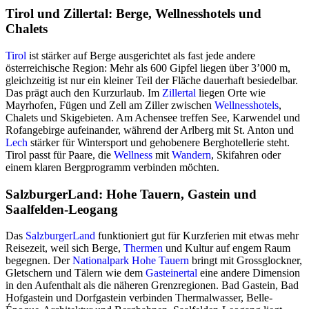
Tirol und Zillertal: Berge, Wellnesshotels und
Chalets
Tirol
ist stärker auf Berge ausgerichtet als fast jede andere
österreichische Region: Mehr als 600 Gipfel liegen über 3’000 m,
gleichzeitig ist nur ein kleiner Teil der Fläche dauerhaft besiedelbar.
Das prägt auch den Kurzurlaub. Im
Zillertal
liegen Orte wie
Mayrhofen, Fügen und Zell am Ziller zwischen
Wellnesshotels
,
Chalets und Skigebieten. Am Achensee treffen See, Karwendel und
Rofangebirge aufeinander, während der Arlberg mit St. Anton und
Lech
stärker für Wintersport und gehobenere Berghotellerie steht.
Tirol passt für Paare, die
Wellness
mit
Wandern
, Skifahren oder
einem klaren Bergprogramm verbinden möchten.
SalzburgerLand: Hohe Tauern, Gastein und
Saalfelden-Leogang
Das
SalzburgerLand
funktioniert gut für Kurzferien mit etwas mehr
Reisezeit, weil sich Berge,
Thermen
und Kultur auf engem Raum
begegnen. Der
Nationalpark Hohe Tauern
bringt mit Grossglockner,
Gletschern und Tälern wie dem
Gasteinertal
eine andere Dimension
in den Aufenthalt als die näheren Grenzregionen. Bad Gastein, Bad
Hofgastein und Dorfgastein verbinden Thermalwasser, Belle-