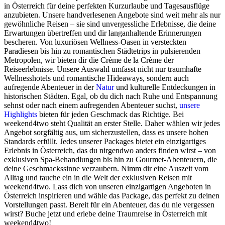
in Österreich für deine perfekten Kurzurlaube und Tagesausflüge
anzubieten. Unsere handverlesenen Angebote sind weit mehr als nur
gewöhnliche Reisen – sie sind unvergessliche Erlebnisse, die deine
Erwartungen übertreffen und dir langanhaltende Erinnerungen
bescheren. Von luxuriösen Wellness-Oasen in versteckten
Paradiesen bis hin zu romantischen Städtetrips in pulsierenden
Metropolen, wir bieten dir die Crème de la Crème der
Reiseerlebnisse. Unsere Auswahl umfasst nicht nur traumhafte
Wellnesshotels und romantische Hideaways, sondern auch
aufregende Abenteuer in der
Natur
und kulturelle Entdeckungen in
historischen Städten. Egal, ob du dich nach Ruhe und Entspannung
sehnst oder nach einem aufregenden Abenteuer suchst,
unsere
Highlights
bieten für jeden Geschmack das Richtige. Bei
weekend4two steht Qualität an erster Stelle. Daher wählen wir jedes
Angebot sorgfältig aus, um sicherzustellen, dass es unsere hohen
Standards erfüllt. Jedes unserer Packages bietet ein einzigartiges
Erlebnis in Österreich, das du nirgendwo anders finden wirst – von
exklusiven Spa-Behandlungen bis hin zu Gourmet-Abenteuern, die
deine Geschmackssinne verzaubern. Nimm dir eine Auszeit vom
Alltag und tauche ein in die Welt der exklusiven Reisen mit
weekend4two. Lass dich von unseren einzigartigen Angeboten in
Österreich inspirieren und wähle das Package, das perfekt zu deinen
Vorstellungen passt. Bereit für ein Abenteuer, das du nie vergessen
wirst? Buche jetzt und erlebe deine Traumreise in Österreich mit
weekend4two!