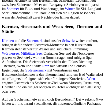
Époque-Architektur und Bergbahnen. Saalfelden-Leogang liegt
zwischen Steinernem Meer und Leoganger Steinbergen und passt
im
Sommer
für Bike- und Wandertage, im
Winter
für Ski, Langlauf
oder Schneeschuhe. Für Paare lohnt sich die Region besonders,
wenn der Aufenthalt zwei Nächte oder länger dauert.
Kärnten, Steiermark und Wien: Seen, Thermen und
Städte
Kärnten
und die
Steiermark
sind aus der
Schweiz
weiter entfernt,
bringen dafür andere Österreich-Momente in den Kurzurlaub.
Kärnten steht stärker für Wasser und südlichere Stimmung:
Wörthersee
,
Millstätter See
, Ossiacher See und die Nockberge
passen zu Seehotels, warmen Sommertagen und ruhigen Spa-
Aufenthalten. Die Steiermark verschiebt den Fokus Richtung
Thermen, Wein und Stadt:
Graz
mit Altstadt und Schloss
Eggenberg, die
Südsteiermark
mit Weinstrassen und
Buschenschänken sowie das Thermenland rund um Bad Waltersdorf
oder Loipersdorf eignen sich eher für längere Kurzferien.
Wien
ergänzt Österreich als Städtereise-Ziel, wenn Museum, Restaurant,
Hotelbar und ein ruhiger Morgen im Hotel wichtiger sind als Berge
oder See.
Auf der Suche nach etwas wirklich Besonderem? Bei weekend4two
haben wir uns darauf spezialisiert, dir aussergewöhnliche Packages