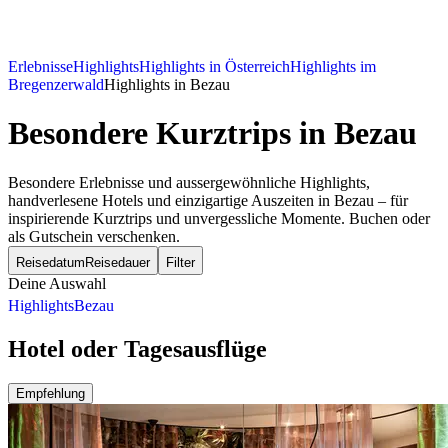
Erlebnisse
Highlights
Highlights in Österreich
Highlights im
Bregenzerwald
Highlights in Bezau
Besondere Kurztrips
in Bezau
Besondere Erlebnisse und aussergewöhnliche Highlights,
handverlesene Hotels und einzigartige Auszeiten in Bezau – für
inspirierende Kurztrips und unvergessliche Momente. Buchen oder
als Gutschein verschenken.
Reisedatum
Reisedauer
Filter
Deine Auswahl
Highlights
Bezau
Hotel oder Tagesausflüge
Empfehlung