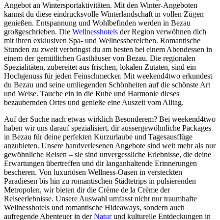
Angebot an Wintersportaktivitäten. Mit den Winter-Angeboten
kannst du diese eindrucksvolle Winterlandschaft in vollen Zügen
genießen. Entspannung und Wohlbefinden werden in Bezau
großgeschrieben. Die
Wellnesshotels
der Region verwöhnen dich
mit ihren exklusiven Spa- und Wellnessbereichen. Romantische
Stunden zu zweit verbringst du am besten bei einem Abendessen in
einem der gemütlichen Gasthäuser von Bezau. Die regionalen
Spezialitäten, zubereitet aus frischen, lokalen Zutaten, sind ein
Hochgenuss für jeden Feinschmecker. Mit weekend4two erkundest
du Bezau und seine umliegenden Schönheiten auf die schönste Art
und Weise. Tauche ein in die Ruhe und Harmonie dieses
bezaubernden Ortes und genieße eine Auszeit vom Alltag.
Auf der Suche nach etwas wirklich Besonderem? Bei weekend4two
haben wir uns darauf spezialisiert, dir aussergewöhnliche Packages
in Bezau für deine perfekten Kurzurlaube und Tagesausflüge
anzubieten. Unsere handverlesenen Angebote sind weit mehr als nur
gewöhnliche Reisen – sie sind unvergessliche Erlebnisse, die deine
Erwartungen übertreffen und dir langanhaltende Erinnerungen
bescheren. Von luxuriösen Wellness-Oasen in versteckten
Paradiesen bis hin zu romantischen Städtetrips in pulsierenden
Metropolen, wir bieten dir die Crème de la Crème der
Reiseerlebnisse. Unsere Auswahl umfasst nicht nur traumhafte
Wellnesshotels und romantische Hideaways, sondern auch
aufregende Abenteuer in der
Natur
und kulturelle Entdeckungen in