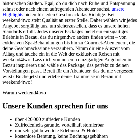
historischen Städten. Egal, ob du dich nach Ruhe und Entspannung
sehnst oder nach einem aufregenden Abenteuer suchst,
unsere
Highlights
bieten für jeden Geschmack das Richtige. Bei
weekend4two steht Qualität an erster Stelle. Daher wählen wir jedes
Angebot sorgfältig aus, um sicherzustellen, dass es unsere hohen
Standards erfüllt. Jedes unserer Packages bietet ein einzigartiges
Erlebnis in Bezau, das du nirgendwo anders finden wirst – von
exklusiven Spa-Behandlungen bis hin zu Gourmet-Abenteuern, die
deine Geschmackssinne verzaubern. Nimm dir eine Auszeit vom
Alltag und tauche ein in die Welt der exklusiven Reisen mit
weekend4two. Lass dich von unseren einzigartigen Angeboten in
Bezau inspirieren und wähle das Package, das perfekt zu deinen
Vorstellungen passt. Bereit für ein Abenteuer, das du nie vergessen
wirst? Buche jetzt und erlebe deine Traumreise in Bezau mit
weekend4two!
Warum weekend4two
Unsere Kunden sprechen für uns
über 420'000 zufriedene Kunden
Zufriedenheitsgarantie, vorteilhaft stornierbar
nur sehr gut bewertete Erlebnisse & Hotels
kostenlose Beratung, keine Buchungsgebühren