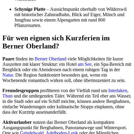
Schynige Platte
– Aussichtspunkt oberhalb von Wilderswil
mit historischer Zahnradbahn, Blick auf Eiger, Mönch und
Jungfrau sowie einem Alpengarten mit rund 800
Pflanzenarten.
Für wen eignen sich Kurzferien im
Berner Oberland?
Paare
finden im
Berner Oberland
viele Möglichkeiten für kurze
Auszeiten mit klarer Struktur: ein Hotel
am See
, ein Spa-Bereich mit
Bergblick oder ein Abendessen nach einem ruhigen Tag in der
Natur
. Die Region funktioniert besonders gut, wenn ein
Wochenende romantisch wirken soll, ohne überinszeniert zu sein.
Freundesgruppen
profitieren von der Vielfalt rund um
Interlaken
,
Thun
und die umliegenden Täler. Während ein Teil eher ans Wasser,
in die Stadt oder auf ein Schiff möchte, können andere Bergbahnen,
einfache Wanderungen oder kulinarische Stopps einplanen, ohne
dass der Kurztrip auseinanderfällt.
Aktivurlauber
nutzen das Berner Oberland als kompakten
Ausgangspunkt für Bergbahnen, Panoramawege und Wintersport.
Orte wie
Grindelwald
,
Adelboden-Lenk
oder der Männlichen