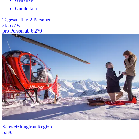
Getränke
Gondelfahrt
Tagesausflug
·
2
Personen
·
ab
557 €
pro Person ab € 279
Schweiz
Jungfrau Region
5.8
/6