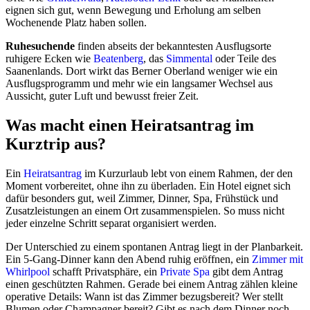
eignen sich gut, wenn Bewegung und Erholung am selben
Wochenende Platz haben sollen.
Ruhesuchende
finden abseits der bekanntesten Ausflugsorte
ruhigere Ecken wie
Beatenberg
, das
Simmental
oder Teile des
Saanenlands. Dort wirkt das Berner Oberland weniger wie ein
Ausflugsprogramm und mehr wie ein langsamer Wechsel aus
Aussicht, guter Luft und bewusst freier Zeit.
Was macht einen Heiratsantrag im
Kurztrip aus?
Ein
Heiratsantrag
im Kurzurlaub lebt von einem Rahmen, der den
Moment vorbereitet, ohne ihn zu überladen. Ein Hotel eignet sich
dafür besonders gut, weil Zimmer, Dinner, Spa, Frühstück und
Zusatzleistungen an einem Ort zusammenspielen. So muss nicht
jeder einzelne Schritt separat organisiert werden.
Der Unterschied zu einem spontanen Antrag liegt in der Planbarkeit.
Ein 5-Gang-Dinner kann den Abend ruhig eröffnen, ein
Zimmer mit
Whirlpool
schafft Privatsphäre, ein
Private Spa
gibt dem Antrag
einen geschützten Rahmen. Gerade bei einem Antrag zählen kleine
operative Details: Wann ist das Zimmer bezugsbereit? Wer stellt
Blumen oder Champagner bereit? Gibt es nach dem Dinner noch