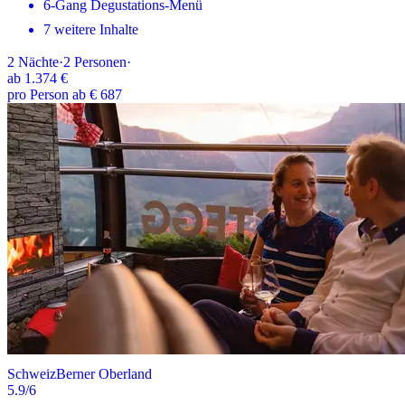
6-Gang Degustations-Menü
7 weitere Inhalte
2
Nächte
·
2
Personen
·
ab
1.374 €
pro Person ab € 687
Schweiz
Berner Oberland
5.9
/6