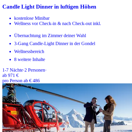
Candle Light Dinner in luftigen Höhen
kostenlose Minibar
Wellness vor Check-in & nach Check-out inkl.
Übernachtung im Zimmer deiner Wahl
3-Gang Candle-Light Dinner in der Gondel
Wellnessbereich
8 weitere Inhalte
1-7
Nächte
·
2
Personen
·
ab
971 €
pro Person ab € 486