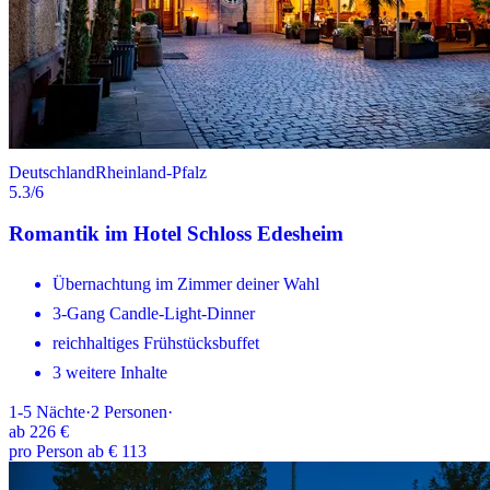
Deutschland
Rheinland-Pfalz
5.3
/6
Romantik im Hotel Schloss Edesheim
Übernachtung im Zimmer deiner Wahl
3-Gang Candle-Light-Dinner
reichhaltiges Frühstücksbuffet
3 weitere Inhalte
1-5
Nächte
·
2
Personen
·
ab
226 €
pro Person ab € 113