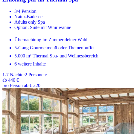
3/4 Pension
Natur-Badesee
Adults only Spa
Option: Suite mit Whirlwanne
Übernachtung im Zimmer deiner Wahl
5-Gang Gourmetmenü oder Themenbuffet
5.000 m² Thermal Spa- und Wellnessbereich
6 weitere Inhalte
1-7
Nächte
·
2
Personen
·
ab
440 €
pro Person ab € 220