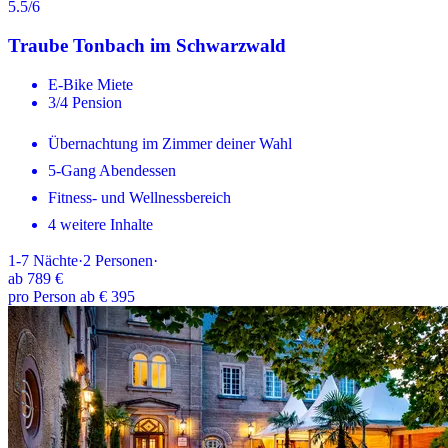
5.5
/6
Traube Tonbach im Schwarzwald
E-Bike Miete
3/4 Pension
Übernachtung im Zimmer deiner Wahl
5-Gang Abendessen
Fitness- und Wellnessbereich
4 weitere Inhalte
1-7
Nächte
·
2
Personen
·
ab
789 €
pro Person ab € 395