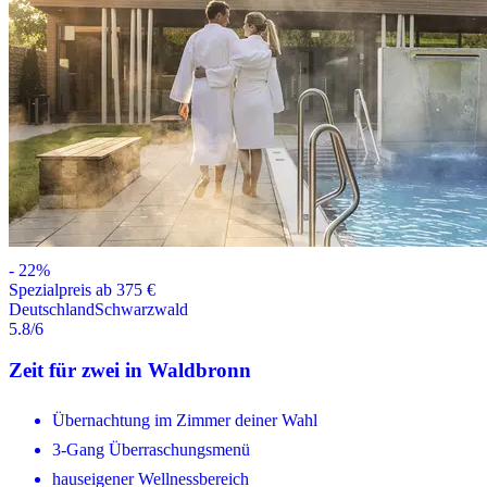
-
22
%
Spezialpreis ab 375 €
Deutschland
Schwarzwald
5.8
/6
Zeit für zwei in Waldbronn
Übernachtung im Zimmer deiner Wahl
3-Gang Überraschungsmenü
hauseigener Wellnessbereich