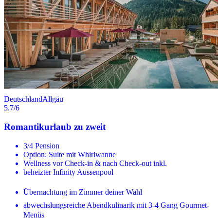
Deutschland
Allgäu
5.7
/6
Romantikurlaub zu zweit
3/4 Pension
Option: Suite mit Whirlwanne
Wellness vor Check-in & nach Check-out inkl.
beheizter Infinity Aussenpool
Übernachtung im Zimmer deiner Wahl
abwechslungsreiche Abendkulinarik mit 3-4 Gang Gourmet-
Menüs