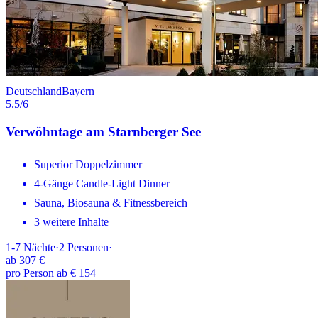
Deutschland
Bayern
5.5
/6
Verwöhntage am Starnberger See
Superior Doppelzimmer
4-Gänge Candle-Light Dinner
Sauna, Biosauna & Fitnessbereich
3 weitere Inhalte
1-7
Nächte
·
2
Personen
·
ab
307 €
pro Person ab € 154