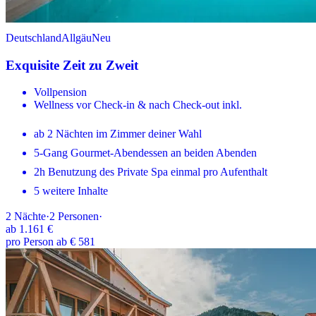
Deutschland
Allgäu
Neu
Exquisite Zeit zu Zweit
Vollpension
Wellness vor Check-in & nach Check-out inkl.
ab 2 Nächten im Zimmer deiner Wahl
5-Gang Gourmet-Abendessen an beiden Abenden
2h Benutzung des Private Spa einmal pro Aufenthalt
5 weitere Inhalte
2
Nächte
·
2
Personen
·
ab
1.161 €
pro Person ab € 581