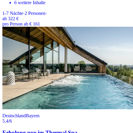
6 weitere Inhalte
1-7
Nächte
·
2
Personen
·
ab
322 €
pro Person ab € 161
Deutschland
Bayern
5.4
/6
Erholung pur im Thermal Spa