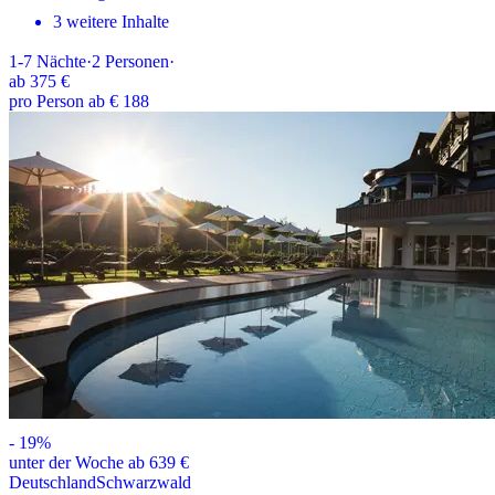
3 weitere Inhalte
1-7
Nächte
·
2
Personen
·
ab
375 €
pro Person ab € 188
-
19
%
unter der Woche ab 639 €
Deutschland
Schwarzwald