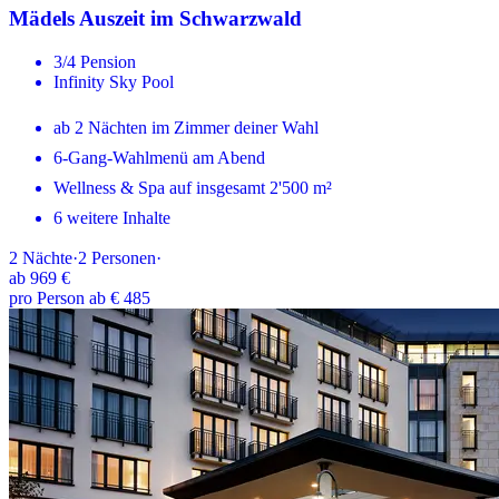
Mädels Auszeit im Schwarzwald
3/4 Pension
Infinity Sky Pool
ab 2 Nächten im Zimmer deiner Wahl
6-Gang-Wahlmenü am Abend
Wellness & Spa auf insgesamt 2'500 m²
6 weitere Inhalte
2
Nächte
·
2
Personen
·
ab
969 €
pro Person ab € 485