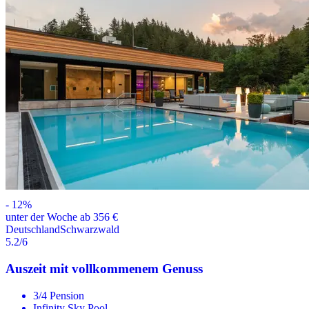
-
12
%
unter der Woche ab 356 €
Deutschland
Schwarzwald
5.2
/6
Auszeit mit vollkommenem Genuss
3/4 Pension
Infinity Sky Pool