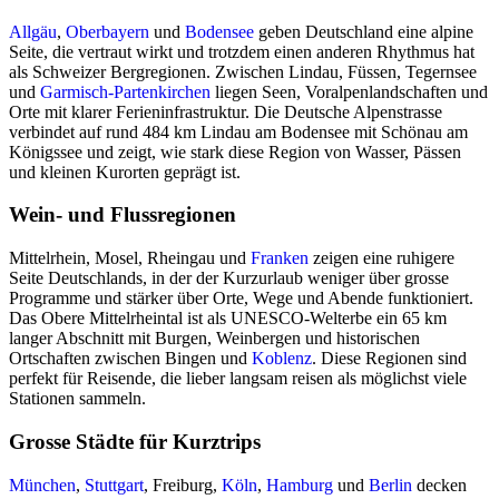
Allgäu
,
Oberbayern
und
Bodensee
geben Deutschland eine alpine
Seite, die vertraut wirkt und trotzdem einen anderen Rhythmus hat
als Schweizer Bergregionen. Zwischen Lindau, Füssen, Tegernsee
und
Garmisch-Partenkirchen
liegen Seen, Voralpenlandschaften und
Orte mit klarer Ferieninfrastruktur. Die Deutsche Alpenstrasse
verbindet auf rund 484 km Lindau am Bodensee mit Schönau am
Königssee und zeigt, wie stark diese Region von Wasser, Pässen
und kleinen Kurorten geprägt ist.
Wein- und Flussregionen
Mittelrhein, Mosel, Rheingau und
Franken
zeigen eine ruhigere
Seite Deutschlands, in der der Kurzurlaub weniger über grosse
Programme und stärker über Orte, Wege und Abende funktioniert.
Das Obere Mittelrheintal ist als UNESCO-Welterbe ein 65 km
langer Abschnitt mit Burgen, Weinbergen und historischen
Ortschaften zwischen Bingen und
Koblenz
. Diese Regionen sind
perfekt für Reisende, die lieber langsam reisen als möglichst viele
Stationen sammeln.
Grosse Städte für Kurztrips
München
,
Stuttgart
, Freiburg,
Köln
,
Hamburg
und
Berlin
decken