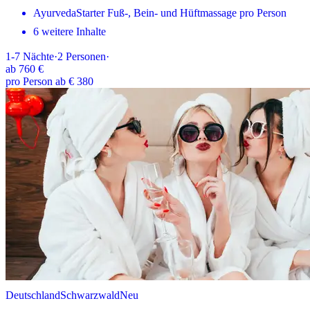
AyurvedaStarter Fuß-, Bein- und Hüftmassage pro Person
6 weitere Inhalte
1-7
Nächte
·
2
Personen
·
ab
760 €
pro Person ab € 380
Deutschland
Schwarzwald
Neu