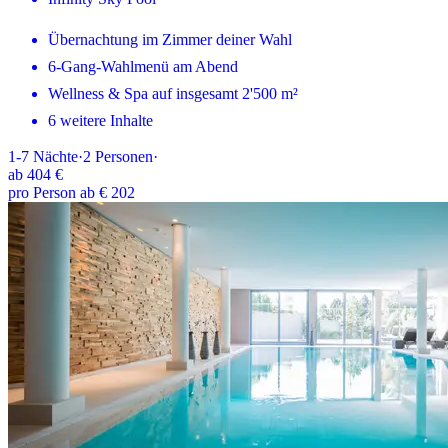
Übernachtung im Zimmer deiner Wahl
6-Gang-Wahlmenü am Abend
Wellness & Spa auf insgesamt 2'500 m²
6 weitere Inhalte
1-7
Nächte
·
2
Personen
·
ab
404 €
pro Person ab € 202