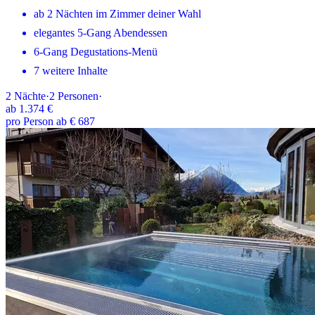
ab 2 Nächten im Zimmer deiner Wahl
elegantes 5-Gang Abendessen
6-Gang Degustations-Menü
7 weitere Inhalte
2
Nächte
·
2
Personen
·
ab
1.374 €
pro Person ab € 687