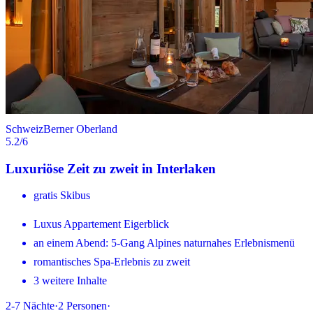
Schweiz
Berner Oberland
5.2
/6
Luxuriöse Zeit zu zweit in Interlaken
gratis Skibus
Luxus Appartement Eigerblick
an einem Abend: 5-Gang Alpines naturnahes Erlebnismenü
romantisches Spa-Erlebnis zu zweit
3 weitere Inhalte
2-7
Nächte
·
2
Personen
·