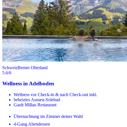
Schweiz
Berner Oberland
5.6
/6
Wellness in Adelboden
Wellness vor Check-in & nach Check-out inkl.
beheiztes Aussen-Solebad
Gault Millau Restaurant
Übernachtung im Zimmer deiner Wahl
4-Gang Abendessen