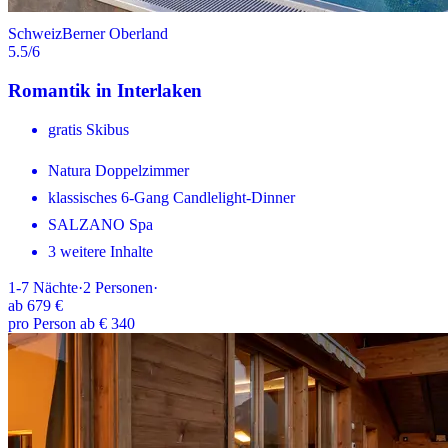
Schweiz
Berner Oberland
5.5
/6
Romantik in Interlaken
gratis Skibus
Natura Doppelzimmer
klassisches 6-Gang Candlelight-Dinner
SALZANO Spa
3 weitere Inhalte
1-7
Nächte
·
2
Personen
·
ab
679 €
pro Person ab € 340