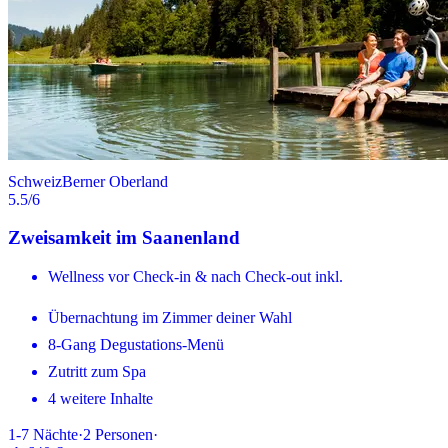
Schweiz
Berner Oberland
5.5
/6
Zweisamkeit im Saanenland
Wellness vor Check-in & nach Check-out inkl.
Übernachtung im Zimmer deiner Wahl
8-Gang Degustations-Menü
Zutritt zum Spa
4 weitere Inhalte
1-7
Nächte
·
2
Personen
·