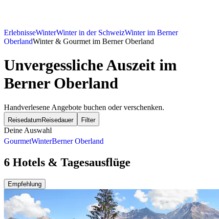
Erlebnisse
Winter
Winter in der Schweiz
Winter im Berner
Oberland
Winter & Gourmet im Berner Oberland
Unvergessliche Auszeit im
Berner Oberland
Handverlesene Angebote buchen oder verschenken.
Reisedatum
Reisedauer
Filter
Deine Auswahl
Gourmet
Winter
Berner Oberland
6 Hotels & Tagesausflüge
Empfehlung