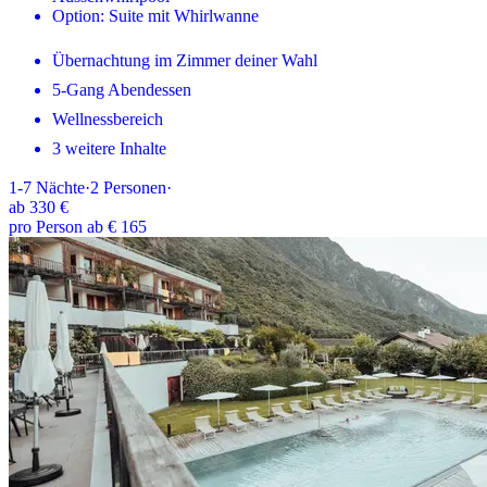
Option: Suite mit Whirlwanne
Übernachtung im Zimmer deiner Wahl
5-Gang Abendessen
Wellnessbereich
3 weitere Inhalte
1-7
Nächte
·
2
Personen
·
ab
330 €
pro Person ab € 165