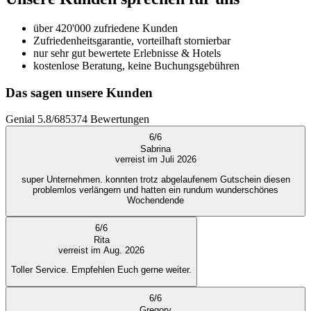
über 420'000 zufriedene Kunden
Zufriedenheitsgarantie, vorteilhaft stornierbar
nur sehr gut bewertete Erlebnisse & Hotels
kostenlose Beratung, keine Buchungsgebühren
Das sagen unsere Kunden
Genial
5.8
/
6
85374
Bewertungen
6
/
6
Sabrina
verreist im Juli 2026
super Unternehmen. konnten trotz abgelaufenem Gutschein diesen
problemlos verlängern und hatten ein rundum wunderschönes
Wochendende
6
/
6
Rita
verreist im Aug. 2026
Toller Service. Empfehlen Euch gerne weiter.
6
/
6
Gregory