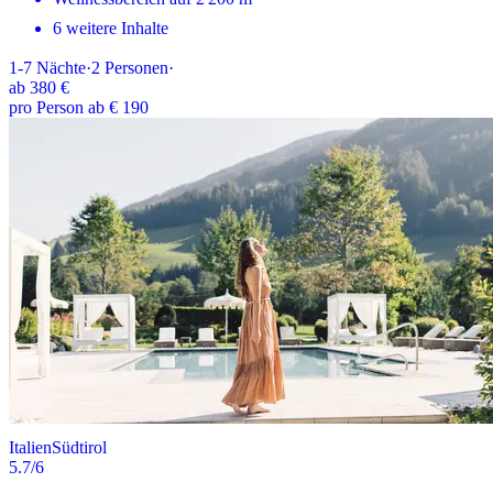
6 weitere Inhalte
1-7
Nächte
·
2
Personen
·
ab
380 €
pro Person ab € 190
Italien
Südtirol
5.7
/6