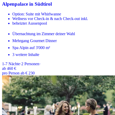
Alpenpalace in Südtirol
Option: Suite mit Whirlwanne
Wellness vor Check-in & nach Check-out inkl.
beheizter Aussenpool
Übernachtung im Zimmer deiner Wahl
Mehrgang Gourmet Dinner
Spa Alpin auf 3'000 m²
3 weitere Inhalte
1-7
Nächte
·
2
Personen
·
ab
460 €
pro Person ab € 230