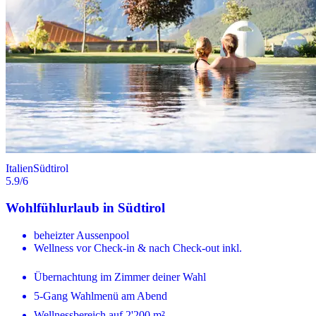
Italien
Südtirol
5.9
/6
Wohlfühlurlaub in Südtirol
beheizter Aussenpool
Wellness vor Check-in & nach Check-out inkl.
Übernachtung im Zimmer deiner Wahl
5-Gang Wahlmenü am Abend
Wellnessbereich auf 2'200 m²