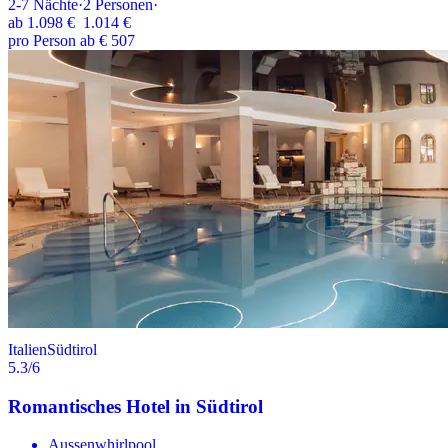
2-7
Nächte
·
2
Personen
·
ab
1.098 €
1.014 €
pro Person ab € 507
Italien
Südtirol
5.3
/6
Romantisches Hotel in Südtirol
Aussenwhirlpool