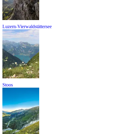
Luzern-Vierwaldstättersee
Stoos