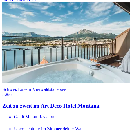
Schweiz
Luzern-Vierwaldstättersee
5.8
/6
Zeit zu zweit im Art Deco Hotel Montana
Gault Millau Restaurant
Übernachtung im Zimmer deiner Wahl