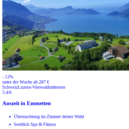
-
12
%
unter der Woche ab 287 €
Schweiz
Luzern-Vierwaldstättersee
5.4
/6
Auszeit in Emmetten
Übernachtung im Zimmer deiner Wahl
Seeblick Spa & Fitness