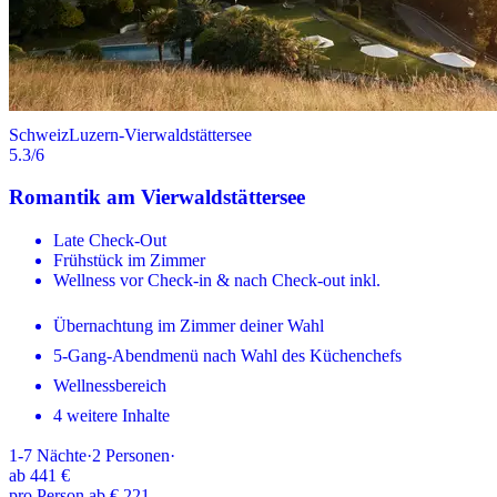
Schweiz
Luzern-Vierwaldstättersee
5.3
/6
Romantik am Vierwaldstättersee
Late Check-Out
Frühstück im Zimmer
Wellness vor Check-in & nach Check-out inkl.
Übernachtung im Zimmer deiner Wahl
5-Gang-Abendmenü nach Wahl des Küchenchefs
Wellnessbereich
4 weitere Inhalte
1-7
Nächte
·
2
Personen
·
ab
441 €
pro Person ab € 221