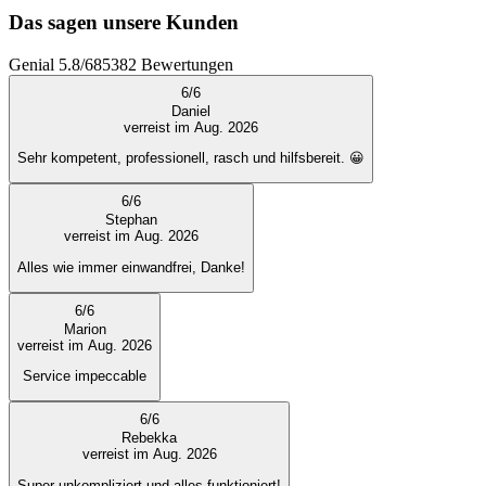
Das sagen unsere Kunden
Genial
5.8
/
6
85382
Bewertungen
6
/
6
Daniel
verreist im Aug. 2026
Sehr kompetent, professionell, rasch und hilfsbereit. 😀
6
/
6
Stephan
verreist im Aug. 2026
Alles wie immer einwandfrei, Danke!
6
/
6
Marion
verreist im Aug. 2026
Service impeccable
6
/
6
Rebekka
verreist im Aug. 2026
Super unkompliziert und alles funktioniert!