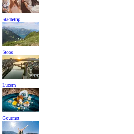
Städtetrip
Stoos
Luzern
Gourmet