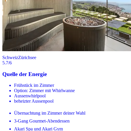
Schweiz
Zürichsee
5.7
/6
Quelle der Energie
Frühstück im Zimmer
Option: Zimmer mit Whirlwanne
Aussenwhirlpool
beheizter Aussenpool
Übernachtung im Zimmer deiner Wahl
3-Gang Gourmet-Abendessen
Akari Spa und Akari Gym