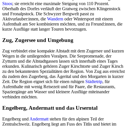
Stoos
; sie erreicht eine maximale Steigung von 110 Prozent.
Oberhalb des Dorfes verläuft der Gratweg zwischen Klingenstock
und Fronalpstock. Die Schwyzer Bergwelt passt zu
Aktivurlauber:innen, die
Wandern
oder Wintersport mit einem
Aufenthalt am See kombinieren möchten, und zu Freund:innen, die
kurze Ausflüge statt langer Touren bevorzugen.
Zug, Zugersee und Umgebung
Zug verbindet eine kompakte Altstadt mit dem Zugersee und kurzen
Wegen in die umliegenden Voralpen. Die Seepromenade, der
Zytturm und die Altstadtgassen lassen sich innerhalb eines Tages
erkunden. Kulinarisch gehören Zuger Kirschtorte und Zuger Kirsch
zu den bekanntesten Spezialitäten der Region. Von Zug aus erreichst
du zudem den Zugerberg, das Ägerital und den Morgarten in kurzer
Zeit. Die Region eignet sich für einen ruhigen
Städtetrip
, für
Aufenthalte mit wenig Reisezeit und für Paare, die Restaurants,
Spaziergänge am Wasser und kleinere Ausflüge miteinander
verbinden möchten.
Engelberg, Andermatt und das Urserntal
Engelberg und
Andermatt
stehen für den alpinen Teil der
Zentralschweiz. Engelberg liegt am Fuss des Titlis und bietet im