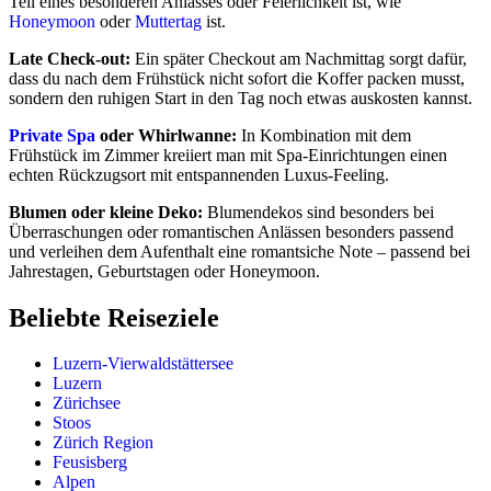
Teil eines besonderen Anlasses oder Feierlichkeit ist, wie
Honeymoon
oder
Muttertag
ist.
Late Check-out:
Ein später Checkout am Nachmittag sorgt dafür,
dass du nach dem Frühstück nicht sofort die Koffer packen musst,
sondern den ruhigen Start in den Tag noch etwas auskosten kannst.
Private Spa
oder Whirlwanne:
In Kombination mit dem
Frühstück im Zimmer kreiiert man mit Spa-Einrichtungen einen
echten Rückzugsort mit entspannenden Luxus-Feeling.
Blumen oder kleine Deko:
Blumendekos sind besonders bei
Überraschungen oder romantischen Anlässen besonders passend
und verleihen dem Aufenthalt eine romantsiche Note – passend bei
Jahrestagen, Geburtstagen oder Honeymoon.
Beliebte Reiseziele
Luzern-Vierwaldstättersee
Luzern
Zürichsee
Stoos
Zürich Region
Feusisberg
Alpen