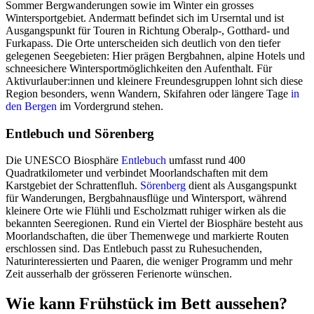
Sommer Bergwanderungen sowie im Winter ein grosses
Wintersportgebiet. Andermatt befindet sich im Urserntal und ist
Ausgangspunkt für Touren in Richtung Oberalp-, Gotthard- und
Furkapass. Die Orte unterscheiden sich deutlich von den tiefer
gelegenen Seegebieten: Hier prägen Bergbahnen, alpine Hotels und
schneesichere Wintersportmöglichkeiten den Aufenthalt. Für
Aktivurlauber:innen und kleinere Freundesgruppen lohnt sich diese
Region besonders, wenn Wandern, Skifahren oder längere Tage
in
den Bergen
im Vordergrund stehen.
Entlebuch und Sörenberg
Die UNESCO Biosphäre
Entlebuch
umfasst rund 400
Quadratkilometer und verbindet Moorlandschaften mit dem
Karstgebiet der Schrattenfluh.
Sörenberg
dient als Ausgangspunkt
für Wanderungen, Bergbahnausflüge und Wintersport, während
kleinere Orte wie Flühli und Escholzmatt ruhiger wirken als die
bekannten Seeregionen. Rund ein Viertel der Biosphäre besteht aus
Moorlandschaften, die über Themenwege und markierte Routen
erschlossen sind. Das Entlebuch passt zu Ruhesuchenden,
Naturinteressierten und Paaren, die weniger Programm und mehr
Zeit ausserhalb der grösseren Ferienorte wünschen.
Wie kann Frühstück im Bett aussehen?