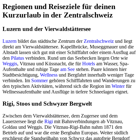
Regionen und Reiseziele für deinen
Kurzurlaub in der Zentralschweiz
Luzern und der Vierwaldstättersee
Luzern
bildet das städtische Zentrum der
Zentralschweiz
und liegt
direkt am Vierwaldstättersee. Kapellbrücke, Museggmauer und die
Altstadt lassen sich gut mit einer Schifffahrt oder einem Ausflug auf
den
Pilatus
verbinden. Rund um das Seebecken liegen Orte wie
Weggis
, Vitznau und Küssnacht, die für
Hotels
am Wasser, Spa-
Aufenthalte und ruhige Tage
am See
stehen. Paare können hier
Stadtbesichtigung,
Wellness
und Bergfahrt innerhalb weniger Tage
verbinden. Im
Sommer
gehören Schifffahrten und Wanderungen zu
den typischen Aktivitäten, während sich die Region im
Winter
für
Wellnessaufenthalte und Ausflüge in tiefere Schneelagen eignet.
Rigi, Stoos und Schwyzer Bergwelt
Zwischen dem Vierwaldstättersee, dem Zugersee und dem
Lauerzersee liegt die
Rigi
mit Bahnverbindungen ab Vitznau,
Goldau und Weggis. Die Vitznau-Rigi-Bahn nahm 1871 den
Betrieb auf und war die erste Bergbahn Europas. Weiter südlich
erschliesst die Standseilbahn von Schwyz das autofreie Bergdorf