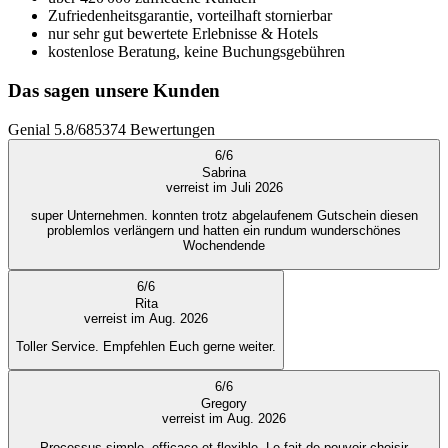
Zufriedenheitsgarantie, vorteilhaft stornierbar
nur sehr gut bewertete Erlebnisse & Hotels
kostenlose Beratung, keine Buchungsgebühren
Das sagen unsere Kunden
Genial
5.8
/
6
85374
Bewertungen
6
/
6
Sabrina
verreist im Juli 2026
super Unternehmen. konnten trotz abgelaufenem Gutschein diesen
problemlos verlängern und hatten ein rundum wunderschönes
Wochendende
6
/
6
Rita
verreist im Aug. 2026
Toller Service. Empfehlen Euch gerne weiter.
6
/
6
Gregory
verreist im Aug. 2026
Processus simple, efficace et flexible. Le fait de pouvoir choisir