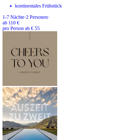
kontinentales Frühstück
1-7
Nächte
·
2
Personen
·
ab
110 €
pro Person ab € 55