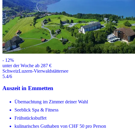
-
12
%
unter der Woche ab 287 €
Schweiz
Luzern-Vierwaldstättersee
5.4
/6
Auszeit in Emmetten
Übernachtung im Zimmer deiner Wahl
Seeblick Spa & Fitness
Frühstücksbuffet
kulinarisches Guthaben von CHF 50 pro Person