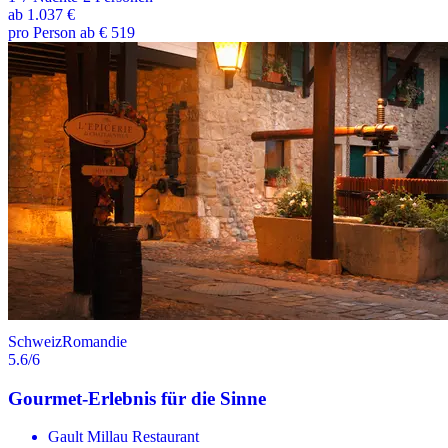
ab
1.037 €
pro Person ab € 519
Schweiz
Romandie
5.6
/6
Gourmet-Erlebnis für die Sinne
Gault Millau Restaurant