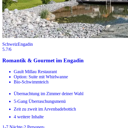
Schweiz
Engadin
5.7
/6
Romantik & Gourmet im Engadin
Gault Millau Restaurant
Option: Suite mit Whirlwanne
Bio-Schwimmteich
Übernachtung im Zimmer deiner Wahl
5-Gang Überraschungsmenü
Zeit zu zweit im Arvenbadebottich
4 weitere Inhalte
1-7
Nächte
·
2
Personen
·