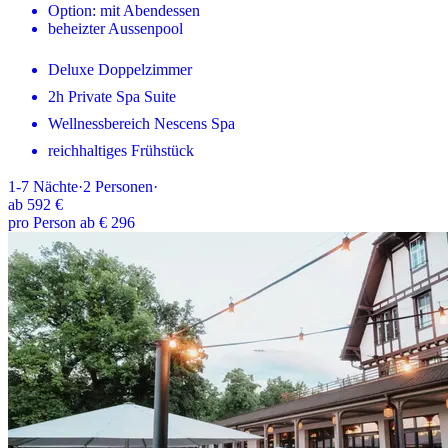
Option: mit Abendessen
beheizter Aussenpool
Deluxe Doppelzimmer
2h Private Spa Suite
Wellnessbereich Nescens Spa
reichhaltiges Frühstück
1-7
Nächte
·
2
Personen
·
ab
592 €
pro Person ab € 296