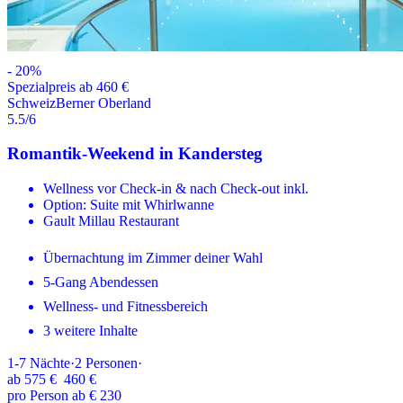
-
20
%
Spezialpreis ab 460 €
Schweiz
Berner Oberland
5.5
/6
Romantik-Weekend in Kandersteg
Wellness vor Check-in & nach Check-out inkl.
Option: Suite mit Whirlwanne
Gault Millau Restaurant
Übernachtung im Zimmer deiner Wahl
5-Gang Abendessen
Wellness- und Fitnessbereich
3 weitere Inhalte
1-7
Nächte
·
2
Personen
·
ab
575 €
460 €
pro Person ab € 230