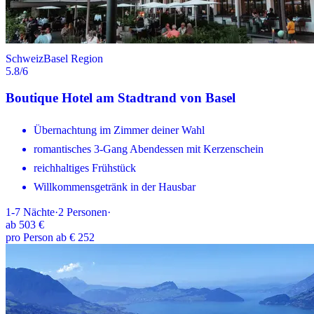
Schweiz
Basel Region
5.8
/6
Boutique Hotel am Stadtrand von Basel
Übernachtung im Zimmer deiner Wahl
romantisches 3-Gang Abendessen mit Kerzenschein
reichhaltiges Frühstück
Willkommensgetränk in der Hausbar
1-7
Nächte
·
2
Personen
·
ab
503 €
pro Person ab € 252