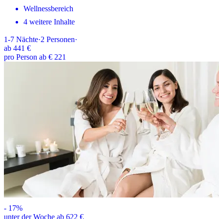
Wellnessbereich
4 weitere Inhalte
1-7
Nächte
·
2
Personen
·
ab
441 €
pro Person ab € 221
-
17
%
unter der Woche ab 622 €