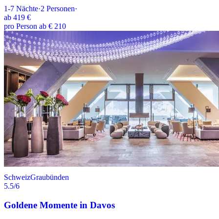
1-7
Nächte
·
2
Personen
·
ab
419 €
pro Person ab € 210
Schweiz
Graubünden
5.5
/6
Goldene Momente in Davos