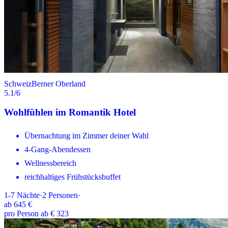
Schweiz
Berner Oberland
5.1
/6
Wohlfühlen im Romantik Hotel
Übernachtung im Zimmer deiner Wahl
4-Gang-Abendessen
Wellnessbereich
reichhaltiges Frühstücksbuffet
1-7
Nächte
·
2
Personen
·
ab
645 €
pro Person ab € 323