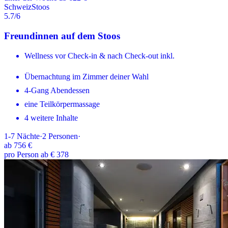
Schweiz
Stoos
5.7
/6
Freundinnen auf dem Stoos
Wellness vor Check-in & nach Check-out inkl.
Übernachtung im Zimmer deiner Wahl
4-Gang Abendessen
eine Teilkörpermassage
4 weitere Inhalte
1-7
Nächte
·
2
Personen
·
ab
756 €
pro Person ab € 378