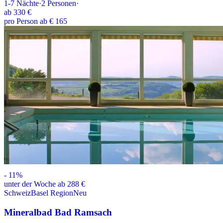
1-7
Nächte
·
2
Personen
·
ab
330 €
pro Person ab € 165
-
11
%
unter der Woche ab 288 €
Schweiz
Basel Region
Neu
Mineralbad Bad Ramsach