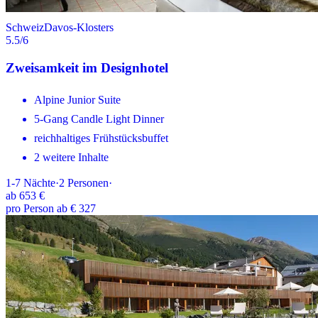
Schweiz
Davos-Klosters
5.5
/6
Zweisamkeit im Designhotel
Alpine Junior Suite
5-Gang Candle Light Dinner
reichhaltiges Frühstücksbuffet
2 weitere Inhalte
1-7
Nächte
·
2
Personen
·
ab
653 €
pro Person ab € 327