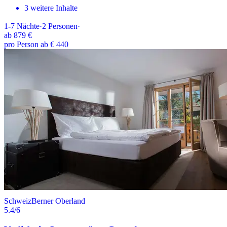
3 weitere Inhalte
1-7
Nächte
·
2
Personen
·
ab
879 €
pro Person ab € 440
Schweiz
Berner Oberland
5.4
/6