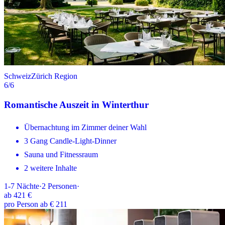
Schweiz
Zürich Region
6
/6
Romantische Auszeit in Winterthur
Übernachtung im Zimmer deiner Wahl
3 Gang Candle-Light-Dinner
Sauna und Fitnessraum
2 weitere Inhalte
1-7
Nächte
·
2
Personen
·
ab
421 €
pro Person ab € 211