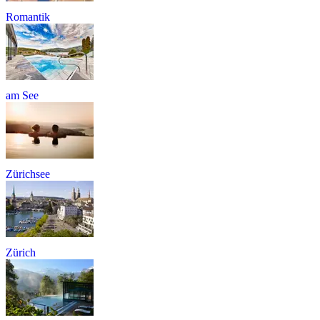
Romantik
am See
Zürichsee
Zürich