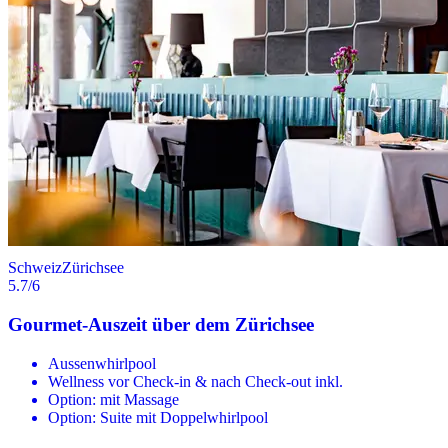
Schweiz
Zürichsee
5.7
/6
Gourmet-Auszeit über dem Zürichsee
Aussenwhirlpool
Wellness vor Check-in & nach Check-out inkl.
Option: mit Massage
Option: Suite mit Doppelwhirlpool