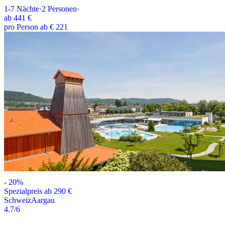
1-7
Nächte
·
2
Personen
·
ab
441 €
pro Person ab € 221
-
20
%
Spezialpreis ab 290 €
Schweiz
Aargau
4.7
/6