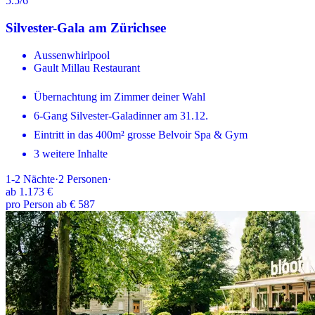
5.5
/6
Silvester-Gala am Zürichsee
Aussenwhirlpool
Gault Millau Restaurant
Übernachtung im Zimmer deiner Wahl
6-Gang Silvester-Galadinner am 31.12.
Eintritt in das 400m² grosse Belvoir Spa & Gym
3 weitere Inhalte
1-2
Nächte
·
2
Personen
·
ab
1.173 €
pro Person ab € 587