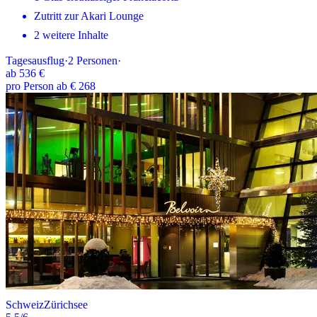
Zutritt zur Akari Lounge
2 weitere Inhalte
Tagesausflug
·
2
Personen
·
ab
536 €
pro Person ab € 268
Schweiz
Zürichsee