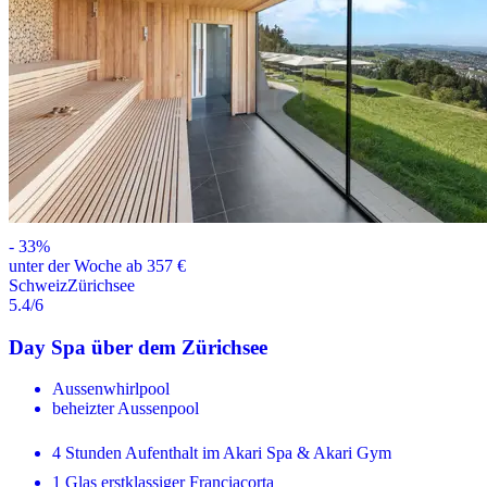
-
33
%
unter der Woche ab 357 €
Schweiz
Zürichsee
5.4
/6
Day Spa über dem Zürichsee
Aussenwhirlpool
beheizter Aussenpool
4 Stunden Aufenthalt im Akari Spa & Akari Gym
1 Glas erstklassiger Franciacorta