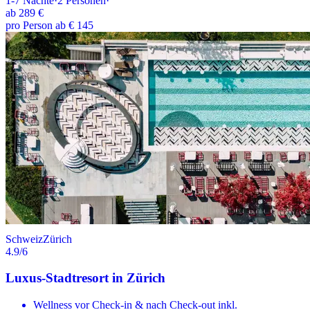
1-7
Nächte
·
2
Personen
·
ab
289 €
pro Person ab € 145
Schweiz
Zürich
4.9
/6
Luxus-Stadtresort in Zürich
Wellness vor Check-in & nach Check-out inkl.