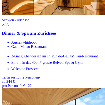
Schweiz
Zürichsee
5.4
/6
Dinner & Spa am Zürichsee
Aussenwhirlpool
Gault Millau Restaurant
2-Gang Abendessen im 14 Punkte-GaultMillau-Restaurant
Eintritt in das 400m² grosse Belvoir Spa & Gym
Welcome Prosecco
Tagesausflug
·
2
Personen
·
ab
244 €
pro Person ab € 122