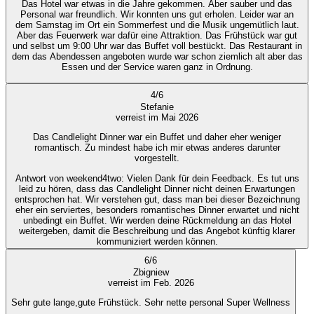
Das Hotel war etwas in die Jahre gekommen. Aber sauber und das
Personal war freundlich. Wir konnten uns gut erholen. Leider war an
dem Samstag im Ort ein Sommerfest und die Musik ungemütlich laut.
Aber das Feuerwerk war dafür eine Attraktion. Das Frühstück war gut
und selbst um 9:00 Uhr war das Buffet voll bestückt. Das Restaurant in
dem das Abendessen angeboten wurde war schon ziemlich alt aber das
Essen und der Service waren ganz in Ordnung.
4
/
6
Stefanie
verreist im Mai 2026
Das Candlelight Dinner war ein Buffet und daher eher weniger
romantisch. Zu mindest habe ich mir etwas anderes darunter
vorgestellt.
Antwort von weekend4two
: Vielen Dank für dein Feedback. Es tut uns
leid zu hören, dass das Candlelight Dinner nicht deinen Erwartungen
entsprochen hat. Wir verstehen gut, dass man bei dieser Bezeichnung
eher ein serviertes, besonders romantisches Dinner erwartet und nicht
unbedingt ein Buffet. Wir werden deine Rückmeldung an das Hotel
weitergeben, damit die Beschreibung und das Angebot künftig klarer
kommuniziert werden können.
6
/
6
Zbigniew
verreist im Feb. 2026
Sehr gute lange,gute Frühstück. Sehr nette personal Super Wellness