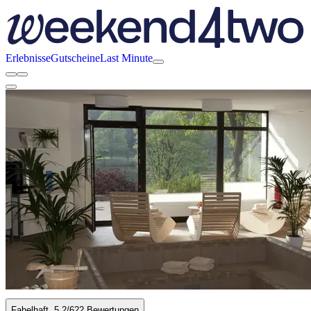
Erlebnisse
Gutscheine
Last Minute
Fabelhaft
5.2
/6
22 Bewertungen