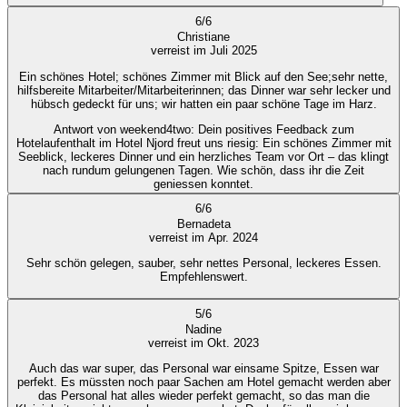
6
/
6
Christiane
verreist im Juli 2025
Ein schönes Hotel; schönes Zimmer mit Blick auf den See;sehr nette,
hilfsbereite Mitarbeiter/Mitarbeiterinnen; das Dinner war sehr lecker und
hübsch gedeckt für uns; wir hatten ein paar schöne Tage im Harz.
Antwort von weekend4two
: Dein positives Feedback zum
Hotelaufenthalt im Hotel Njord freut uns riesig: Ein schönes Zimmer mit
Seeblick, leckeres Dinner und ein herzliches Team vor Ort – das klingt
nach rundum gelungenen Tagen. Wie schön, dass ihr die Zeit
geniessen konntet.
6
/
6
Bernadeta
verreist im Apr. 2024
Sehr schön gelegen, sauber, sehr nettes Personal, leckeres Essen.
Empfehlenswert.
5
/
6
Nadine
verreist im Okt. 2023
Auch das war super, das Personal war einsame Spitze, Essen war
perfekt. Es müssten noch paar Sachen am Hotel gemacht werden aber
das Personal hat alles wieder perfekt gemacht, so das man die