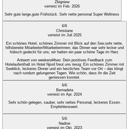
Zbigniew
verreist im Feb. 2026
Sehr gute lange,gute Frühstück. Sehr nette personal Super Wellness
6
/
6
Christiane
verreist im Juli 2025
Ein schönes Hotel; schönes Zimmer mit Blick auf den See;sehr nette,
hilfsbereite Mitarbeiter/Mitarbeiterinnen; das Dinner war sehr lecker und
hübsch gedeckt für uns; wir hatten ein paar schöne Tage im Harz.
Antwort von weekend4two
: Dein positives Feedback zum
Hotelaufenthalt im Hotel Njord freut uns riesig: Ein schönes Zimmer mit
Seeblick, leckeres Dinner und ein herzliches Team vor Ort – das klingt
nach rundum gelungenen Tagen. Wie schön, dass ihr die Zeit
geniessen konntet.
6
/
6
Bernadeta
verreist im Apr. 2024
Sehr schön gelegen, sauber, sehr nettes Personal, leckeres Essen.
Empfehlenswert.
5
/
6
Nadine
verreist im Okt. 2023