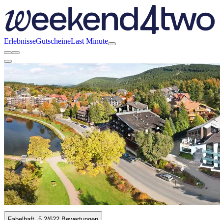
Erlebnisse
Gutscheine
Last Minute
Fabelhaft
5.2
/6
22 Bewertungen