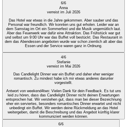
6
/
6
Anna
verreist im Juli 2026
Das Hotel war etwas in die Jahre gekommen. Aber sauber und das
Personal war freundlich. Wir konnten uns gut erholen. Leider war an
dem Samstag im Ort ein Sommerfest und die Musik ungemütlich laut.
Aber das Feuerwerk war dafür eine Attraktion. Das Frühstück war gut
und selbst um 9:00 Uhr war das Buffet voll bestückt. Das Restaurant in
dem das Abendessen angeboten wurde war schon ziemlich alt aber das
Essen und der Service waren ganz in Ordnung.
4
/
6
Stefanie
verreist im Mai 2026
Das Candlelight Dinner war ein Buffet und daher eher weniger
romantisch. Zu mindest habe ich mir etwas anderes darunter
vorgestellt.
Antwort von weekend4two
: Vielen Dank für dein Feedback. Es tut uns
leid zu hören, dass das Candlelight Dinner nicht deinen Erwartungen
entsprochen hat. Wir verstehen gut, dass man bei dieser Bezeichnung
eher ein serviertes, besonders romantisches Dinner erwartet und nicht
unbedingt ein Buffet. Wir werden deine Rückmeldung an das Hotel
weitergeben, damit die Beschreibung und das Angebot künftig klarer
kommuniziert werden können.
6
/
6