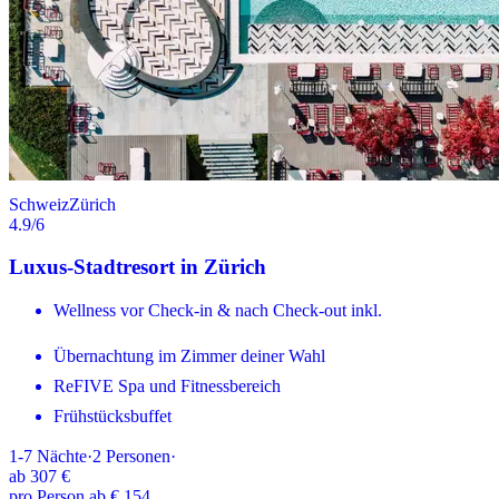
Schweiz
Zürich
4.9
/6
Luxus-Stadtresort in Zürich
Wellness vor Check-in & nach Check-out inkl.
Übernachtung im Zimmer deiner Wahl
ReFIVE Spa und Fitnessbereich
Frühstücksbuffet
1-7
Nächte
·
2
Personen
·
ab
307 €
pro Person ab € 154