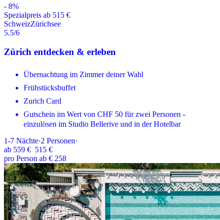
-
8
%
Spezialpreis ab 515 €
Schweiz
Zürichsee
5.5
/6
Zürich entdecken & erleben
Übernachtung im Zimmer deiner Wahl
Frühstücksbuffet
Zurich Card
Gutschein im Wert von CHF 50 für zwei Personen -
einzulösen im Studio Bellerive und in der Hotelbar
1-7
Nächte
·
2
Personen
·
ab
559 €
515 €
pro Person ab € 258