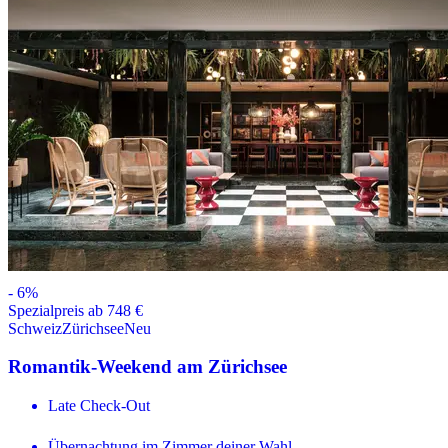
-
6
%
Spezialpreis ab 748 €
Schweiz
Zürichsee
Neu
Romantik-Weekend am Zürichsee
Late Check-Out
Übernachtung im Zimmer deiner Wahl