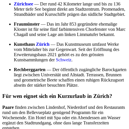
Zürichsee
— Der rund 42 Kilometer lange und bis zu 136
Meter tiefe See beginnt direkt am Stadtzentrum. Promenaden,
Strandbäder und Kursschiffe prägen das südliche Stadtgebiet.
Fraumünster
— Das im Jahr 853 gegründete ehemalige
Kloster ist für seine fünf farbintensiven Chorfenster von Marc
Chagall und seine Lage am linken Limmatufer bekannt.
Kunsthaus
Zürich
— Das Kunstmuseum umfasst Werke
vom Mittelalter bis zur Gegenwart. Seit der Eröffnung des
Erweiterungsbaus 2021 gehört es zu den grössten
Kunstsammlungen der
Schweiz
.
Rechberggarten
— Der öffentlich zugängliche Barockgarten
liegt zwischen Universität und Altstadt. Terrassen, Brunnen
und geometrische Beete schaffen einen ruhigen Rückzugsort
abseits der stärker besuchten Plätze.
Für wen eignet sich ein Kurzurlaub in Zürich?
Paare
finden zwischen Lindenhof, Niederdorf und den Restaurants
rund um den Bellevueplatz genügend Programm für ein
Wochenende. Ein Hotel mit Spa oder ein Abendessen am Wasser
ergänzt den Stadtrundgang, ohne dass lange Transferzeiten
entstehen.