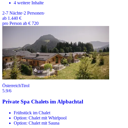
4 weitere Inhalte
2-7
Nächte
·
2
Personen
·
ab
1.440 €
pro Person ab € 720
Österreich
Tirol
5.9
/6
Private Spa Chalets im Alpbachtal
Frühstück im Chalet
Option: Chalet mit Whirlpool
Option: Chalet mit Sauna