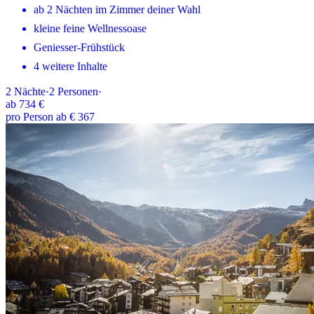
ab 2 Nächten im Zimmer deiner Wahl
kleine feine Wellnessoase
Geniesser-Frühstück
4 weitere Inhalte
2
Nächte
·
2
Personen
·
ab
734 €
pro Person ab € 367