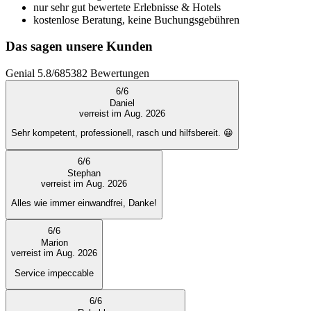
nur sehr gut bewertete Erlebnisse & Hotels
kostenlose Beratung, keine Buchungsgebühren
Das sagen unsere Kunden
Genial
5.8
/
6
85382
Bewertungen
6
/
6
Daniel
verreist im Aug. 2026
Sehr kompetent, professionell, rasch und hilfsbereit. 😀
6
/
6
Stephan
verreist im Aug. 2026
Alles wie immer einwandfrei, Danke!
6
/
6
Marion
verreist im Aug. 2026
Service impeccable
6
/
6