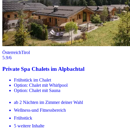
Österreich
Tirol
5.9
/6
Private Spa Chalets im Alpbachtal
Frühstück im Chalet
Option: Chalet mit Whirlpool
Option: Chalet mit Sauna
ab 2 Nächten im Zimmer deiner Wahl
Wellness-und Fitnessbereich
Frühstück
5 weitere Inhalte