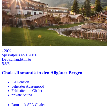
-
20
%
Spezialpreis ab 1.260 €
Deutschland
Allgäu
5.8
/6
Chalet-Romantik in den Allgäuer Bergen
3/4 Pension
beheizter Aussenpool
Frühstück im Chalet
private Sauna
Romantik SPA Chalet