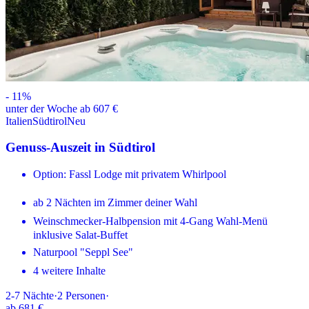
-
11
%
unter der Woche ab 607 €
Italien
Südtirol
Neu
Genuss-Auszeit in Südtirol
Option: Fassl Lodge mit privatem Whirlpool
ab 2 Nächten im Zimmer deiner Wahl
Weinschmecker-Halbpension mit 4-Gang Wahl-Menü
inklusive Salat-Buffet
Naturpool "Seppl See"
4 weitere Inhalte
2-7
Nächte
·
2
Personen
·
ab
681 €