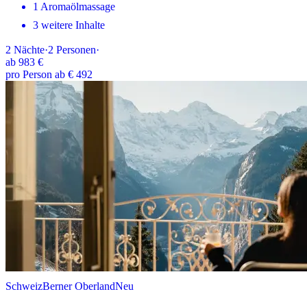
1 Aromaölmassage
3 weitere Inhalte
2
Nächte
·
2
Personen
·
ab
983 €
pro Person ab € 492
Schweiz
Berner Oberland
Neu