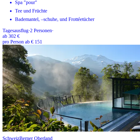
Spa "pour"
Tee und Früchte
Bademantel, –schuhe, und Frottéetücher
Tagesausflug
·
2
Personen
·
ab
302 €
pro Person ab € 151
Schweiz
Berner Oberland