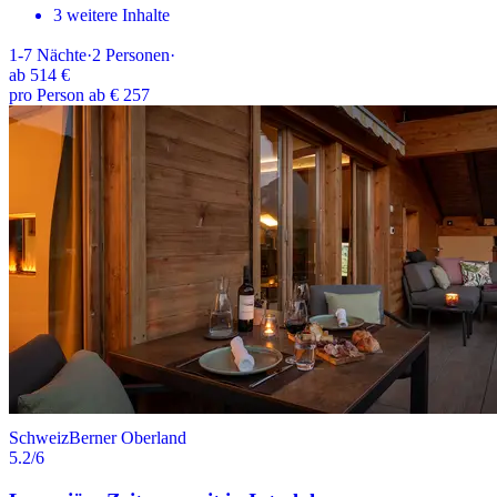
3 weitere Inhalte
1-7
Nächte
·
2
Personen
·
ab
514 €
pro Person ab € 257
Schweiz
Berner Oberland
5.2
/6