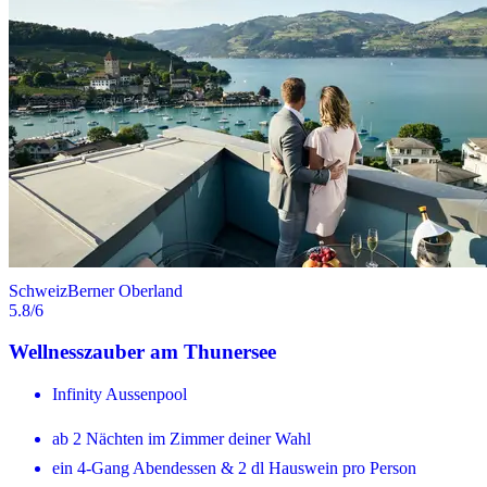
Schweiz
Berner Oberland
5.8
/6
Wellnesszauber am Thunersee
Infinity Aussenpool
ab 2 Nächten im Zimmer deiner Wahl
ein 4-Gang Abendessen & 2 dl Hauswein pro Person