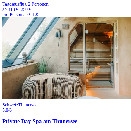
Tagesausflug
·
2
Personen
·
ab
313 €
250 €
pro Person ab € 125
Schweiz
Thunersee
5.8
/6
Private Day Spa am Thunersee