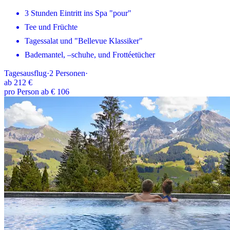
3 Stunden Eintritt ins Spa "pour"
Tee und Früchte
Tagessalat und "Bellevue Klassiker"
Bademantel, –schuhe, und Frottéetücher
Tagesausflug
·
2
Personen
·
ab
212 €
pro Person ab € 106