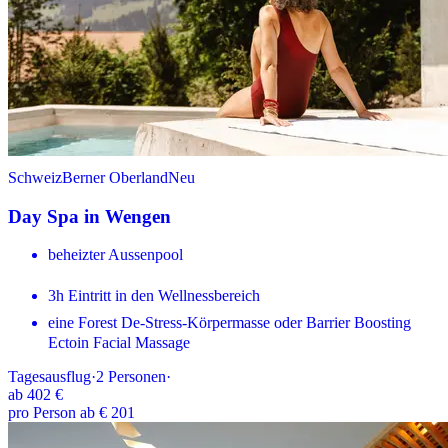
Schweiz
Berner Oberland
Neu
Day Spa in Wengen
beheizter Aussenpool
3h Eintritt in den Wellnessbereich
eine Forest De-Stress-Körpermasse oder Barrier Boosting
Ectoin Facial Massage
Tagesausflug
·
2
Personen
·
ab
402 €
pro Person ab € 201