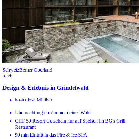
Schweiz
Berner Oberland
5.5
/6
Design & Erlebnis in Grindelwald
kostenlose Minibar
Übernachtung im Zimmer deiner Wahl
CHF 50 Resort Gutschein nur auf Speisen im BG's Grill
Restaurant
90 min Eintritt in das Fire & Ice SPA