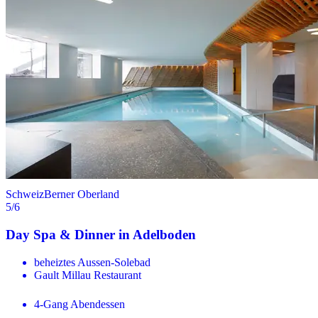
Schweiz
Berner Oberland
5
/6
Day Spa & Dinner in Adelboden
beheiztes Aussen-Solebad
Gault Millau Restaurant
4-Gang Abendessen