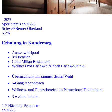
-
20
%
Spezialpreis ab 466 €
Schweiz
Berner Oberland
5.2
/6
Erholung in Kandersteg
Aussenwhirlpool
3/4 Pension
Gault Millau Restaurant
Wellness vor Check-in & nach Check-out inkl.
Übernachtung im Zimmer deiner Wahl
5-Gang Abendessen
Wellness- und Fitnessbereich im Partnerhotel Doldenhorn
3 weitere Inhalte
1-7
Nächte
·
2
Personen
·
ab
466 €