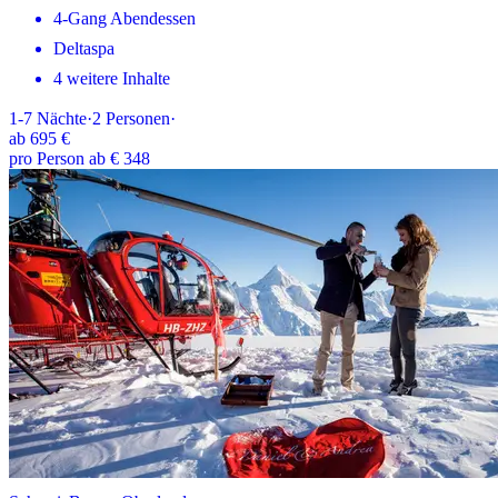
4-Gang Abendessen
Deltaspa
4 weitere Inhalte
1-7
Nächte
·
2
Personen
·
ab
695 €
pro Person ab € 348