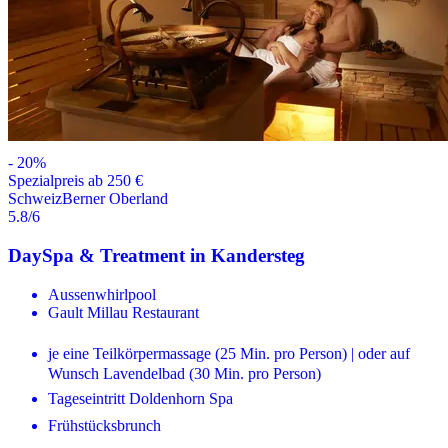
-
20
%
Spezialpreis ab 250 €
Schweiz
Berner Oberland
5.8
/6
DaySpa & Treatment in Kandersteg
Aussenwhirlpool
Gault Millau Restaurant
je eine Teilkörpermassage (25 Min. pro Person) | oder auf
Wunsch Lavendelbad (30 Min. pro Person)
Tageseintritt Doldenhorn Spa
Frühstücksbrunch