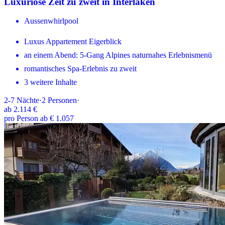
Luxuriöse Zeit zu zweit in Interlaken
Aussenwhirlpool
Luxus Appartement Eigerblick
an einem Abend: 5-Gang Alpines naturnahes Erlebnismenü
romantisches Spa-Erlebnis zu zweit
3 weitere Inhalte
2-7
Nächte
·
2
Personen
·
ab
2.114 €
pro Person ab € 1.057