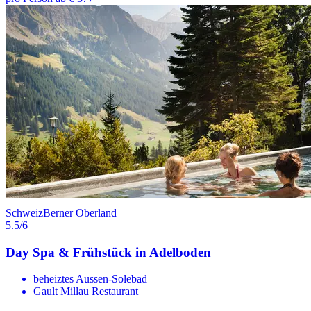
Schweiz
Berner Oberland
5.5
/6
Day Spa & Frühstück in Adelboden
beheiztes Aussen-Solebad
Gault Millau Restaurant