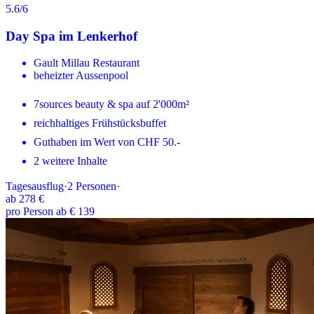
5.6
/6
Day Spa im Lenkerhof
Gault Millau Restaurant
beheizter Aussenpool
7sources beauty & spa auf 2'000m²
reichhaltiges Frühstücksbuffet
Guthaben im Wert von CHF 50.-
2 weitere Inhalte
Tagesausflug
·
2
Personen
·
ab
278 €
pro Person ab € 139