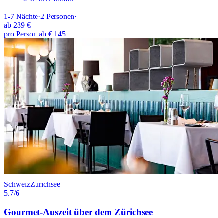
1-7
Nächte
·
2
Personen
·
ab
289 €
pro Person ab € 145
Schweiz
Zürichsee
5.7
/6
Gourmet-Auszeit über dem Zürichsee