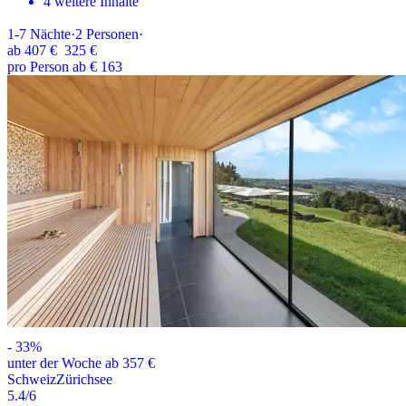
4 weitere Inhalte
1-7
Nächte
·
2
Personen
·
ab
407 €
325 €
pro Person ab € 163
-
33
%
unter der Woche ab 357 €
Schweiz
Zürichsee
5.4
/6