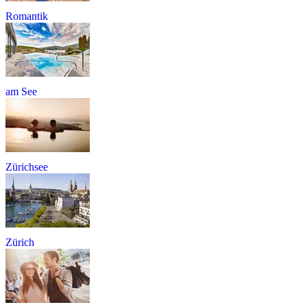
Romantik
am See
Zürichsee
Zürich