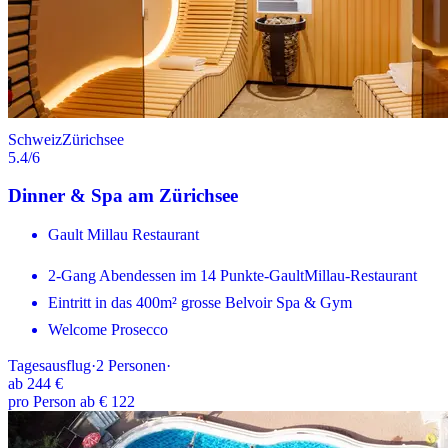
Schweiz
Zürichsee
5.4
/6
Dinner & Spa am Zürichsee
Gault Millau Restaurant
2-Gang Abendessen im 14 Punkte-GaultMillau-Restaurant
Eintritt in das 400m² grosse Belvoir Spa & Gym
Welcome Prosecco
Tagesausflug
·
2
Personen
·
ab
244 €
pro Person ab € 122