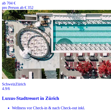
ab
704 €
pro Person ab € 352
Schweiz
Zürich
4.9
/6
Luxus-Stadtresort in Zürich
Wellness vor Check-in & nach Check-out inkl.