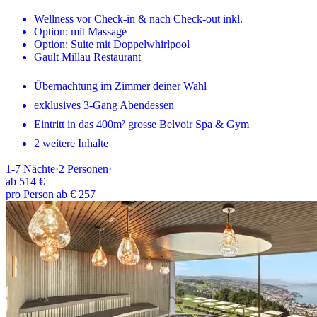
Wellness vor Check-in & nach Check-out inkl.
Option: mit Massage
Option: Suite mit Doppelwhirlpool
Gault Millau Restaurant
Übernachtung im Zimmer deiner Wahl
exklusives 3-Gang Abendessen
Eintritt in das 400m² grosse Belvoir Spa & Gym
2 weitere Inhalte
1-7
Nächte
·
2
Personen
·
ab
514 €
pro Person ab € 257