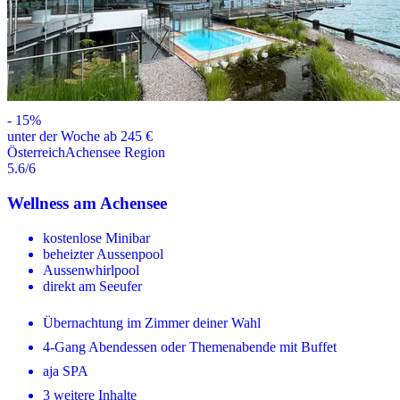
-
15
%
unter der Woche ab 245 €
Österreich
Achensee Region
5.6
/6
Wellness am Achensee
kostenlose Minibar
beheizter Aussenpool
Aussenwhirlpool
direkt am Seeufer
Übernachtung im Zimmer deiner Wahl
4-Gang Abendessen oder Themenabende mit Buffet
aja SPA
3 weitere Inhalte