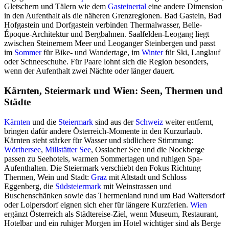
Gletschern und Tälern wie dem
Gasteinertal
eine andere Dimension
in den Aufenthalt als die näheren Grenzregionen. Bad Gastein, Bad
Hofgastein und Dorfgastein verbinden Thermalwasser, Belle-
Époque-Architektur und Bergbahnen. Saalfelden-Leogang liegt
zwischen Steinernem Meer und Leoganger Steinbergen und passt
im
Sommer
für Bike- und Wandertage, im
Winter
für Ski, Langlauf
oder Schneeschuhe. Für Paare lohnt sich die Region besonders,
wenn der Aufenthalt zwei Nächte oder länger dauert.
Kärnten, Steiermark und Wien: Seen, Thermen und
Städte
Kärnten
und die
Steiermark
sind aus der
Schweiz
weiter entfernt,
bringen dafür andere Österreich-Momente in den Kurzurlaub.
Kärnten steht stärker für Wasser und südlichere Stimmung:
Wörthersee
,
Millstätter See
, Ossiacher See und die Nockberge
passen zu Seehotels, warmen Sommertagen und ruhigen Spa-
Aufenthalten. Die Steiermark verschiebt den Fokus Richtung
Thermen, Wein und Stadt:
Graz
mit Altstadt und Schloss
Eggenberg, die
Südsteiermark
mit Weinstrassen und
Buschenschänken sowie das Thermenland rund um Bad Waltersdorf
oder Loipersdorf eignen sich eher für längere Kurzferien.
Wien
ergänzt Österreich als Städtereise-Ziel, wenn Museum, Restaurant,
Hotelbar und ein ruhiger Morgen im Hotel wichtiger sind als Berge