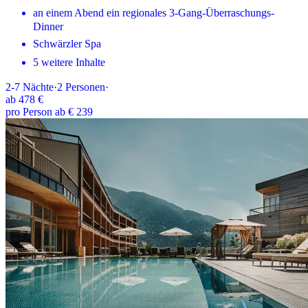
an einem Abend ein regionales 3-Gang-Überraschungs-
Dinner
Schwärzler Spa
5 weitere Inhalte
2-7
Nächte
·
2
Personen
·
ab
478 €
pro Person ab € 239