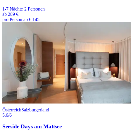
1-7
Nächte
·
2
Personen
·
ab
289 €
pro Person ab € 145
Österreich
Salzburgerland
5.6
/6
Seeside Days am Mattsee