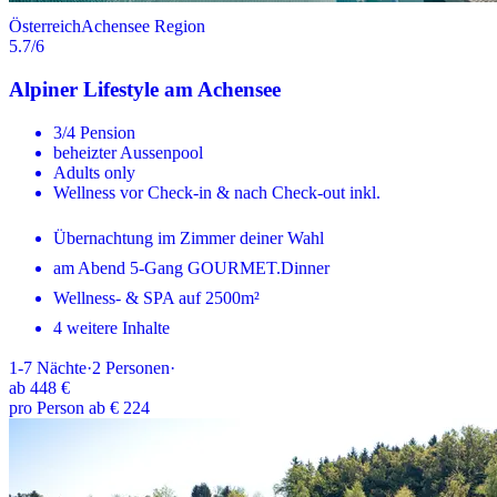
Österreich
Achensee Region
5.7
/6
Alpiner Lifestyle am Achensee
3/4 Pension
beheizter Aussenpool
Adults only
Wellness vor Check-in & nach Check-out inkl.
Übernachtung im Zimmer deiner Wahl
am Abend 5-Gang GOURMET.Dinner
Wellness- & SPA auf 2500m²
4 weitere Inhalte
1-7
Nächte
·
2
Personen
·
ab
448 €
pro Person ab € 224