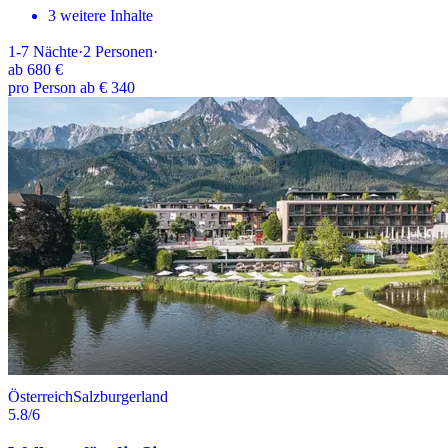
3 weitere Inhalte
1-7
Nächte
·
2
Personen
·
ab
680 €
pro Person ab € 340
Österreich
Salzburgerland
5.8
/6