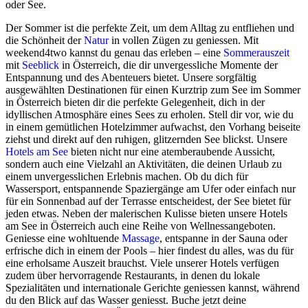
oder See.
Der Sommer ist die perfekte Zeit, um dem Alltag zu entfliehen und
die Schönheit der
Natur
in vollen Zügen zu geniessen. Mit
weekend4two kannst du genau das erleben – eine
Sommerauszeit
mit
Seeblick
in Österreich, die dir unvergessliche Momente der
Entspannung und des Abenteuers bietet. Unsere sorgfältig
ausgewählten Destinationen für einen Kurztrip zum See im Sommer
in Österreich bieten dir die perfekte Gelegenheit, dich in der
idyllischen Atmosphäre eines Sees zu erholen. Stell dir vor, wie du
in einem gemütlichen Hotelzimmer aufwachst, den Vorhang beiseite
ziehst und direkt auf den ruhigen, glitzernden See blickst. Unsere
Hotels
am See
bieten nicht nur eine atemberaubende Aussicht,
sondern auch eine Vielzahl an Aktivitäten, die deinen Urlaub zu
einem unvergesslichen Erlebnis machen. Ob du dich für
Wassersport, entspannende Spaziergänge am Ufer oder einfach nur
für ein Sonnenbad auf der Terrasse entscheidest, der See bietet für
jeden etwas. Neben der malerischen Kulisse bieten unsere Hotels
am See in Österreich auch eine Reihe von Wellnessangeboten.
Geniesse eine wohltuende
Massage
, entspanne in der Sauna oder
erfrische dich in einem der Pools – hier findest du alles, was du für
eine erholsame Auszeit brauchst. Viele unserer Hotels verfügen
zudem über hervorragende Restaurants, in denen du lokale
Spezialitäten und internationale Gerichte geniessen kannst, während
du den Blick auf das Wasser geniesst. Buche jetzt deine