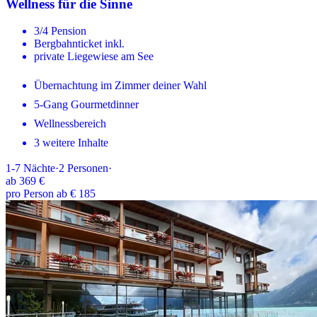
Wellness für die Sinne
3/4 Pension
Bergbahnticket inkl.
private Liegewiese am See
Übernachtung im Zimmer deiner Wahl
5-Gang Gourmetdinner
Wellnessbereich
3 weitere Inhalte
1-7
Nächte
·
2
Personen
·
ab
369 €
pro Person ab € 185