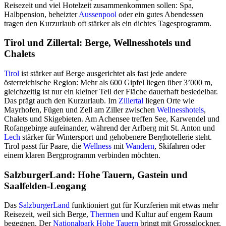
Reisezeit und viel Hotelzeit zusammenkommen sollen: Spa,
Halbpension, beheizter
Aussenpool
oder ein gutes Abendessen
tragen den Kurzurlaub oft stärker als ein dichtes Tagesprogramm.
Tirol und Zillertal: Berge, Wellnesshotels und
Chalets
Tirol
ist stärker auf Berge ausgerichtet als fast jede andere
österreichische Region: Mehr als 600 Gipfel liegen über 3’000 m,
gleichzeitig ist nur ein kleiner Teil der Fläche dauerhaft besiedelbar.
Das prägt auch den Kurzurlaub. Im
Zillertal
liegen Orte wie
Mayrhofen, Fügen und Zell am Ziller zwischen
Wellnesshotels
,
Chalets und Skigebieten. Am Achensee treffen See, Karwendel und
Rofangebirge aufeinander, während der Arlberg mit St. Anton und
Lech
stärker für Wintersport und gehobenere Berghotellerie steht.
Tirol passt für Paare, die
Wellness
mit
Wandern
, Skifahren oder
einem klaren Bergprogramm verbinden möchten.
SalzburgerLand: Hohe Tauern, Gastein und
Saalfelden-Leogang
Das
SalzburgerLand
funktioniert gut für Kurzferien mit etwas mehr
Reisezeit, weil sich Berge,
Thermen
und Kultur auf engem Raum
begegnen. Der
Nationalpark Hohe Tauern
bringt mit Grossglockner,