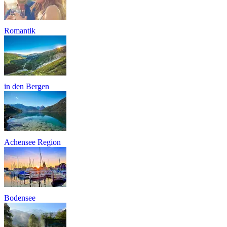
Romantik
in den Bergen
Achensee Region
Bodensee