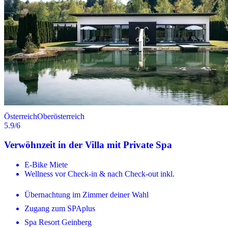
Österreich
Oberösterreich
5.9
/6
Verwöhnzeit in der Villa mit Private Spa
E-Bike Miete
Wellness vor Check-in & nach Check-out inkl.
Übernachtung im Zimmer deiner Wahl
Zugang zum SPAplus
Spa Resort Geinberg