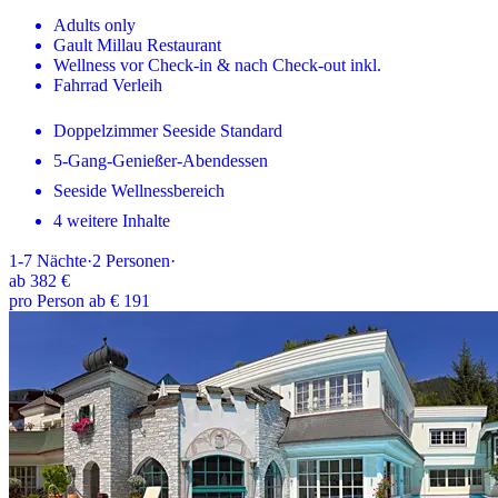
Adults only
Gault Millau Restaurant
Wellness vor Check-in & nach Check-out inkl.
Fahrrad Verleih
Doppelzimmer Seeside Standard
5-Gang-Genießer-Abendessen
Seeside Wellnessbereich
4 weitere Inhalte
1-7
Nächte
·
2
Personen
·
ab
382 €
pro Person ab € 191