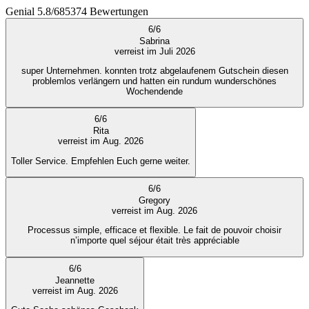
Genial
5.8
/
6
85374
Bewertungen
6
/
6
Sabrina
verreist im Juli 2026
super Unternehmen. konnten trotz abgelaufenem Gutschein diesen
problemlos verlängern und hatten ein rundum wunderschönes
Wochendende
6
/
6
Rita
verreist im Aug. 2026
Toller Service. Empfehlen Euch gerne weiter.
6
/
6
Gregory
verreist im Aug. 2026
Processus simple, efficace et flexible. Le fait de pouvoir choisir
n’importe quel séjour était très appréciable
6
/
6
Jeannette
verreist im Aug. 2026