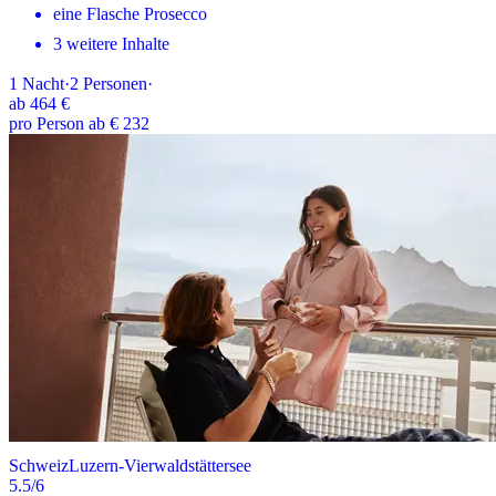
eine Flasche Prosecco
3 weitere Inhalte
1
Nacht
·
2
Personen
·
ab
464 €
pro Person ab € 232
Schweiz
Luzern-Vierwaldstättersee
5.5
/6