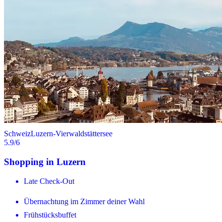
Schweiz
Luzern-Vierwaldstättersee
5.9
/6
Shopping in Luzern
Late Check-Out
Übernachtung im Zimmer deiner Wahl
Frühstücksbuffet