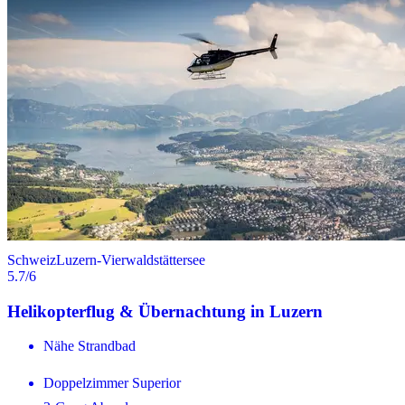
Schweiz
Luzern-Vierwaldstättersee
5.7
/6
Helikopterflug & Übernachtung in Luzern
Nähe Strandbad
Doppelzimmer Superior