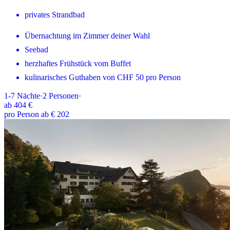
privates Strandbad
Übernachtung im Zimmer deiner Wahl
Seebad
herzhaftes Frühstück vom Buffet
kulinarisches Guthaben von CHF 50 pro Person
1-7
Nächte
·
2
Personen
·
ab
404 €
pro Person ab € 202