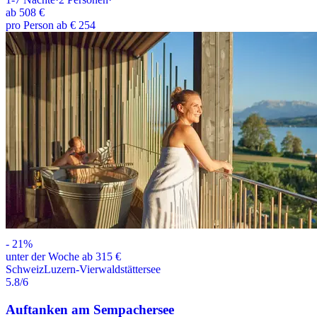
ab
508 €
pro Person ab € 254
-
21
%
unter der Woche ab 315 €
Schweiz
Luzern-Vierwaldstättersee
5.8
/6
Auftanken am Sempachersee