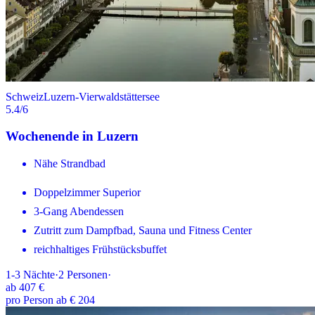
Schweiz
Luzern-Vierwaldstättersee
5.4
/6
Wochenende in Luzern
Nähe Strandbad
Doppelzimmer Superior
3-Gang Abendessen
Zutritt zum Dampfbad, Sauna und Fitness Center
reichhaltiges Frühstücksbuffet
1-3
Nächte
·
2
Personen
·
ab
407 €
pro Person ab € 204