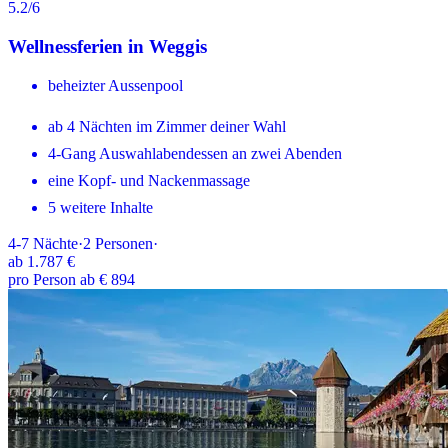
5.2
/6
Wellnessferien in Weggis
beheizter Aussenpool
ab 4 Nächten im Zimmer deiner Wahl
4-Gang Auswahlabendessen an zwei Abenden
eine Kopf- und Nackenmassage
5 weitere Inhalte
4-7
Nächte
·
2
Personen
·
ab
1.787 €
pro Person ab € 894