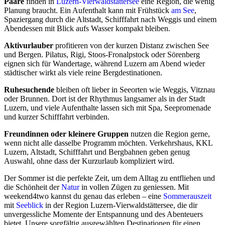
Paare
finden in
Luzern-Vierwaldstättersee
eine Region, die wenig
Planung braucht. Ein Aufenthalt kann mit Frühstück
am See
,
Spaziergang durch die Altstadt, Schifffahrt nach Weggis und einem
Abendessen mit Blick aufs Wasser kompakt bleiben.
Aktivurlauber
profitieren von der kurzen Distanz zwischen See
und Bergen. Pilatus, Rigi, Stoos-Fronalpstock oder Sörenberg
eignen sich für Wandertage, während Luzern am Abend wieder
städtischer wirkt als viele reine Bergdestinationen.
Ruhesuchende
bleiben oft lieber in Seeorten wie Weggis, Vitznau
oder Brunnen. Dort ist der Rhythmus langsamer als in der Stadt
Luzern, und viele Aufenthalte lassen sich mit Spa, Seepromenade
und kurzer Schifffahrt verbinden.
Freundinnen oder kleinere Gruppen
nutzen die Region gerne,
wenn nicht alle dasselbe Programm möchten. Verkehrshaus, KKL
Luzern, Altstadt, Schifffahrt und Bergbahnen geben genug
Auswahl, ohne dass der Kurzurlaub kompliziert wird.
Der Sommer ist die perfekte Zeit, um dem Alltag zu entfliehen und
die Schönheit der
Natur
in vollen Zügen zu geniessen. Mit
weekend4two kannst du genau das erleben – eine
Sommerauszeit
mit
Seeblick
in der Region Luzern-Vierwaldstättersee, die dir
unvergessliche Momente der Entspannung und des Abenteuers
bietet. Unsere sorgfältig ausgewählten Destinationen für einen