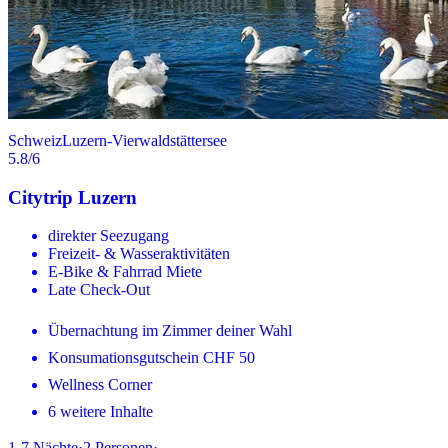
Schweiz
Luzern-Vierwaldstättersee
5.8
/6
Citytrip Luzern
direkter Seezugang
Freizeit- & Wasseraktivitäten
E-Bike & Fahrrad Miete
Late Check-Out
Übernachtung im Zimmer deiner Wahl
Konsumationsgutschein CHF 50
Wellness Corner
6 weitere Inhalte
1-7
Nächte
·
2
Personen
·