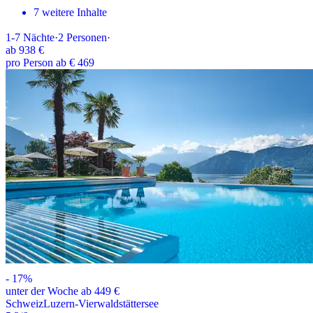
7 weitere Inhalte
1-7
Nächte
·
2
Personen
·
ab
938 €
pro Person ab € 469
-
17
%
unter der Woche ab 449 €
Schweiz
Luzern-Vierwaldstättersee