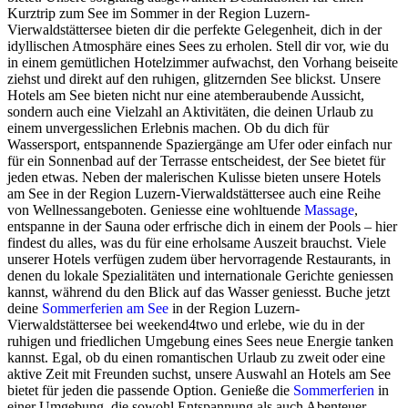
Kurztrip zum See im Sommer in der Region Luzern-
Vierwaldstättersee bieten dir die perfekte Gelegenheit, dich in der
idyllischen Atmosphäre eines Sees zu erholen. Stell dir vor, wie du
in einem gemütlichen Hotelzimmer aufwachst, den Vorhang beiseite
ziehst und direkt auf den ruhigen, glitzernden See blickst. Unsere
Hotels am See bieten nicht nur eine atemberaubende Aussicht,
sondern auch eine Vielzahl an Aktivitäten, die deinen Urlaub zu
einem unvergesslichen Erlebnis machen. Ob du dich für
Wassersport, entspannende Spaziergänge am Ufer oder einfach nur
für ein Sonnenbad auf der Terrasse entscheidest, der See bietet für
jeden etwas. Neben der malerischen Kulisse bieten unsere Hotels
am See in der Region Luzern-Vierwaldstättersee auch eine Reihe
von Wellnessangeboten. Geniesse eine wohltuende
Massage
,
entspanne in der Sauna oder erfrische dich in einem der Pools – hier
findest du alles, was du für eine erholsame Auszeit brauchst. Viele
unserer Hotels verfügen zudem über hervorragende Restaurants, in
denen du lokale Spezialitäten und internationale Gerichte geniessen
kannst, während du den Blick auf das Wasser geniesst. Buche jetzt
deine
Sommerferien am See
in der Region Luzern-
Vierwaldstättersee bei weekend4two und erlebe, wie du in der
ruhigen und friedlichen Umgebung eines Sees neue Energie tanken
kannst. Egal, ob du einen romantischen Urlaub zu zweit oder eine
aktive Zeit mit Freunden suchst, unsere Auswahl an Hotels am See
bietet für jeden die passende Option. Genieße die
Sommerferien
in
einer Umgebung, die sowohl Entspannung als auch Abenteuer