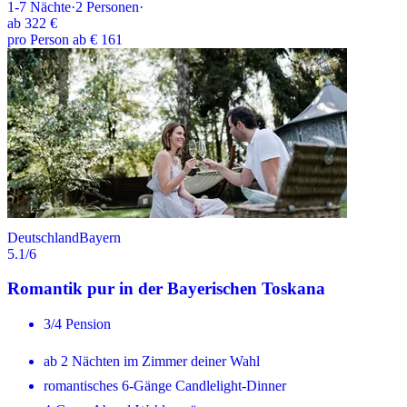
1-7
Nächte
·
2
Personen
·
ab
322 €
pro Person ab € 161
Deutschland
Bayern
5.1
/6
Romantik pur in der Bayerischen Toskana
3/4 Pension
ab 2 Nächten im Zimmer deiner Wahl
romantisches 6-Gänge Candlelight-Dinner