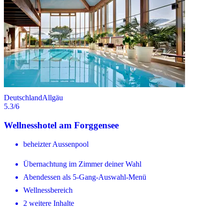
Deutschland
Allgäu
5.3
/6
Wellnesshotel am Forggensee
beheizter Aussenpool
Übernachtung im Zimmer deiner Wahl
Abendessen als 5-Gang-Auswahl-Menü
Wellnessbereich
2 weitere Inhalte