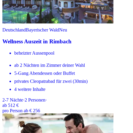
Deutschland
Bayerischer Wald
Neu
Wellness Auszeit in Rimbach
beheizter Aussenpool
ab 2 Nächten im Zimmer deiner Wahl
5-Gang Abendessen oder Buffet
privates Cleopatrabad für zwei (30min)
4 weitere Inhalte
2-7
Nächte
·
2
Personen
·
ab
512 €
pro Person ab € 256