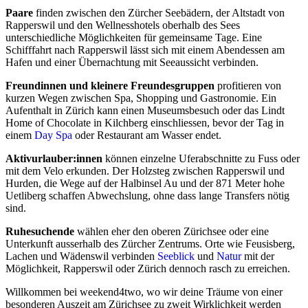
Paare
finden zwischen den Zürcher Seebädern, der Altstadt von
Rapperswil und den Wellnesshotels oberhalb des Sees
unterschiedliche Möglichkeiten für gemeinsame Tage. Eine
Schifffahrt nach Rapperswil lässt sich mit einem Abendessen am
Hafen und einer Übernachtung mit Seeaussicht verbinden.
Freundinnen und kleinere Freundesgruppen
profitieren von
kurzen Wegen zwischen Spa, Shopping und Gastronomie. Ein
Aufenthalt in Zürich kann einen Museumsbesuch oder das Lindt
Home of Chocolate in Kilchberg einschliessen, bevor der Tag in
einem
Day Spa
oder Restaurant am Wasser endet.
Aktivurlauber:innen
können einzelne Uferabschnitte zu Fuss oder
mit dem Velo erkunden. Der Holzsteg zwischen Rapperswil und
Hurden, die Wege auf der Halbinsel Au und der 871 Meter hohe
Uetliberg schaffen Abwechslung, ohne dass lange Transfers nötig
sind.
Ruhesuchende
wählen eher den oberen Zürichsee oder eine
Unterkunft ausserhalb des Zürcher Zentrums. Orte wie Feusisberg,
Lachen und Wädenswil verbinden
Seeblick
und
Natur
mit der
Möglichkeit, Rapperswil oder Zürich dennoch rasch zu erreichen.
Willkommen bei weekend4two, wo wir deine Träume von einer
besonderen Auszeit am Zürichsee zu zweit Wirklichkeit werden