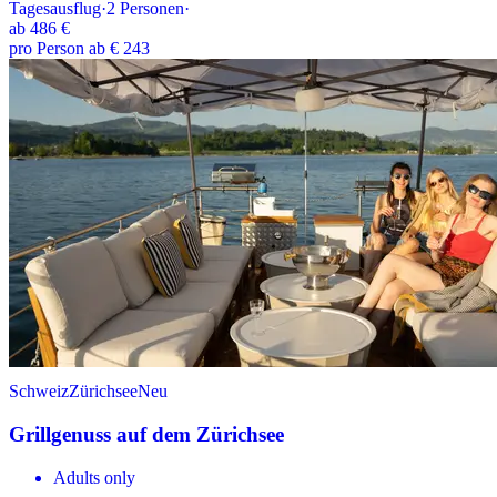
Tagesausflug
·
2
Personen
·
ab
486 €
pro Person ab € 243
Schweiz
Zürichsee
Neu
Grillgenuss auf dem Zürichsee
Adults only