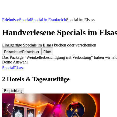
Erlebnisse
Special
Special in Frankreich
Special im Elsass
Handverlesene Specials im Elsas
Einzigartige Specials im Elsass buchen oder verschenken
Reisedatum
Reisedauer
Filter
Das Package "Weinkellerbesichtigung mit Verkostung" haben wir leide
Deine Auswahl
Special
Elsass
2 Hotels & Tagesausflüge
Empfehlung