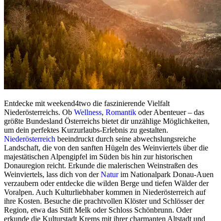
Entdecke mit weekend4two die faszinierende Vielfalt
Niederösterreichs. Ob
Wellness
,
Romantik
oder Abenteuer – das
größte Bundesland Österreichs bietet dir unzählige Möglichkeiten,
um dein perfektes Kurzurlaubs-Erlebnis zu gestalten.
Niederösterreich
beeindruckt durch seine abwechslungsreiche
Landschaft, die von den sanften Hügeln des Weinviertels über die
majestätischen Alpengipfel im Süden bis hin zur historischen
Donauregion reicht. Erkunde die malerischen Weinstraßen des
Weinviertels, lass dich von der
Natur
im Nationalpark Donau-Auen
verzaubern oder entdecke die wilden Berge und tiefen Wälder der
Voralpen. Auch Kulturliebhaber kommen in Niederösterreich auf
ihre Kosten. Besuche die prachtvollen Klöster und Schlösser der
Region, etwa das Stift Melk oder Schloss Schönbrunn. Oder
erkunde die Kulturstadt Krems mit ihrer charmanten Altstadt und