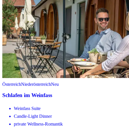
Österreich
Niederösterreich
Neu
Schlafen im Weinfass
Weinfass Suite
Candle-Light Dinner
private Wellness-Romantik