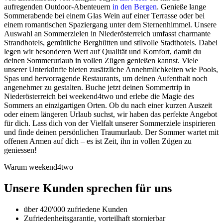
aufregenden Outdoor-Abenteuern
in den Bergen
. Genieße lange
Sommerabende bei einem Glas Wein auf einer Terrasse oder bei
einem romantischen Spaziergang unter dem Sternenhimmel. Unsere
Auswahl an Sommerzielen in Niederösterreich umfasst charmante
Strandhotels, gemütliche Berghütten und stilvolle Stadthotels. Dabei
legen wir besonderen Wert auf Qualität und Komfort, damit du
deinen Sommerurlaub in vollen Zügen genießen kannst. Viele
unserer Unterkünfte bieten zusätzliche Annehmlichkeiten wie Pools,
Spas und hervorragende Restaurants, um deinen Aufenthalt noch
angenehmer zu gestalten. Buche jetzt deinen Sommertrip in
Niederösterreich bei weekend4two und erlebe die Magie des
Sommers an einzigartigen Orten. Ob du nach einer kurzen Auszeit
oder einem längeren Urlaub suchst, wir haben das perfekte Angebot
für dich. Lass dich von der Vielfalt unserer Sommerziele inspirieren
und finde deinen persönlichen Traumurlaub. Der Sommer wartet mit
offenen Armen auf dich – es ist Zeit, ihn in vollen Zügen zu
geniessen!
Warum weekend4two
Unsere Kunden sprechen für uns
über 420'000 zufriedene Kunden
Zufriedenheitsgarantie, vorteilhaft stornierbar