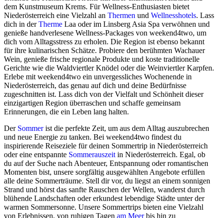
dem Kunstmuseum Krems. Für Wellness-Enthusiasten bietet
Niederösterreich eine Vielzahl an
Thermen
und
Wellnesshotels
. Lass
dich in der
Therme
Laa oder im Linsberg Asia Spa verwöhnen und
genieße handverlesene Wellness-Packages von weekend4two, um
dich vom Alltagsstress zu erholen. Die Region ist ebenso bekannt
für ihre kulinarischen Schätze. Probiere den berühmten Wachauer
Wein, genieße frische regionale Produkte und koste traditionelle
Gerichte wie die Waldviertler Knödel oder die Weinviertler Karpfen.
Erlebe mit weekend4two ein unvergessliches Wochenende in
Niederösterreich, das genau auf dich und deine Bedürfnisse
zugeschnitten ist. Lass dich von der Vielfalt und Schönheit dieser
einzigartigen Region überraschen und schaffe gemeinsam
Erinnerungen, die ein Leben lang halten.
Der
Sommer
ist die perfekte Zeit, um aus dem Alltag auszubrechen
und neue Energie zu tanken. Bei weekend4two findest du
inspirierende Reiseziele für deinen Sommertrip in Niederösterreich
oder eine entspannte
Sommerauszeit
in Niederösterreich. Egal, ob
du auf der Suche nach Abenteuer, Entspannung oder romantischen
Momenten bist, unsere sorgfältig ausgewählten Angebote erfüllen
alle deine Sommerträume. Stell dir vor, du liegst an einem sonnigen
Strand und hörst das sanfte Rauschen der Wellen, wanderst durch
blühende Landschaften oder erkundest lebendige Städte unter der
warmen Sommersonne. Unsere Sommertrips bieten eine Vielzahl
von Erlebnissen, von ruhigen Tagen
am Meer
bis hin zu