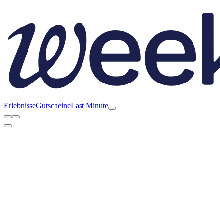
Erlebnisse
Gutscheine
Last Minute