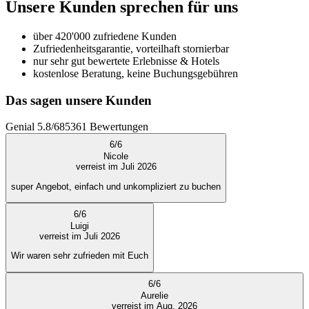
Unsere Kunden sprechen für uns
über 420'000 zufriedene Kunden
Zufriedenheitsgarantie, vorteilhaft stornierbar
nur sehr gut bewertete Erlebnisse & Hotels
kostenlose Beratung, keine Buchungsgebühren
Das sagen unsere Kunden
Genial
5.8
/
6
85361
Bewertungen
6
/
6
Nicole
verreist im Juli 2026
super Angebot, einfach und unkompliziert zu buchen
6
/
6
Luigi
verreist im Juli 2026
Wir waren sehr zufrieden mit Euch
6
/
6
Aurelie
verreist im Aug. 2026