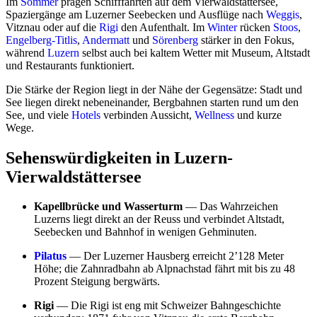
Im
Sommer
prägen Schifffahrten auf dem Vierwaldstättersee,
Spaziergänge am Luzerner Seebecken und Ausflüge nach
Weggis
,
Vitznau oder auf die
Rigi
den Aufenthalt. Im
Winter
rücken
Stoos
,
Engelberg-Titlis
,
Andermatt
und
Sörenberg
stärker in den Fokus,
während
Luzern
selbst auch bei kaltem Wetter mit Museum, Altstadt
und Restaurants funktioniert.
Die Stärke der Region liegt in der Nähe der Gegensätze: Stadt und
See liegen direkt nebeneinander, Bergbahnen starten rund um den
See, und viele
Hotels
verbinden Aussicht,
Wellness
und kurze
Wege.
Sehenswürdigkeiten in Luzern-
Vierwaldstättersee
Kapellbrücke und Wasserturm
— Das Wahrzeichen
Luzerns liegt direkt an der Reuss und verbindet Altstadt,
Seebecken und Bahnhof in wenigen Gehminuten.
Pilatus
— Der Luzerner Hausberg erreicht 2’128 Meter
Höhe; die Zahnradbahn ab Alpnachstad fährt mit bis zu 48
Prozent Steigung bergwärts.
Rigi
— Die Rigi ist eng mit Schweizer Bahngeschichte