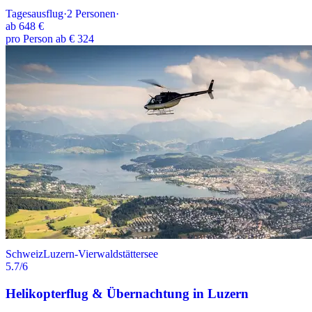
Tagesausflug
·
2
Personen
·
ab
648 €
pro Person ab € 324
Schweiz
Luzern-Vierwaldstättersee
5.7
/6
Helikopterflug & Übernachtung in Luzern