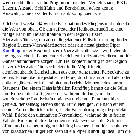
wenn nicht alle dasselbe Programm möchten. Verkehrshaus, KKL
Luzern, Altstadt, Schifffahrt und Bergbahnen geben genug
Auswahl, ohne dass der Kurzurlaub kompliziert wird.
Erlebe mit weekend4two die Faszination des Fliegens und entdecke
die Welt von oben. Ob ein aufregender Helikopterrundflug, eine
ruhige Fahrt im Heissluftballon in der Region Luzern-
Vierwaldstättersee, ein adrenalingeladener Fallschirmsprung in der
Region Luzern-Vierwaldstättersee oder ein nostalgischer Piper
Rundflug
in der Region Luzern-Vierwaldstättersee – wir bieten dir
unvergessliche Luftabenteuer, die deinen Horizont erweitern und für
Gänsehautmomente sorgen. Ein Helikopterrundflug in der Region
Luzern-Vierwaldstättersee bietet dir die Möglichkeit,
atemberaubende Landschaften aus einer ganz neuen Perspektive zu
sehen. Fliege über majestätische Berge, durch malerische Täler oder
entlang glitzernder Küstenlinien und erlebe Momente des puren
Staunens. Bei einem Heissluftballon Rundflug kannst du die Stille
und Ruhe in der Luft geniessen, während du langsam über
wunderschöne Landschaften gleitest und einen Panoramablick
genießt, der seinesgleichen sucht. Für diejenigen, die nach einem
echten Adrenalinkick suchen, ist ein Fallschirmsprung die perfekte
Wahl. Erlebe den ultimativen Nervenkitzel, während du in freiem
Fall die Erde auf dich zukommen siehst, bevor sich der Schirm
öffnet und dir einen ruhigen Gleitflug beschert. Und für Liebhaber
von klassischen Flugerlebnissen ist ein Piper Rundflug ideal, um die