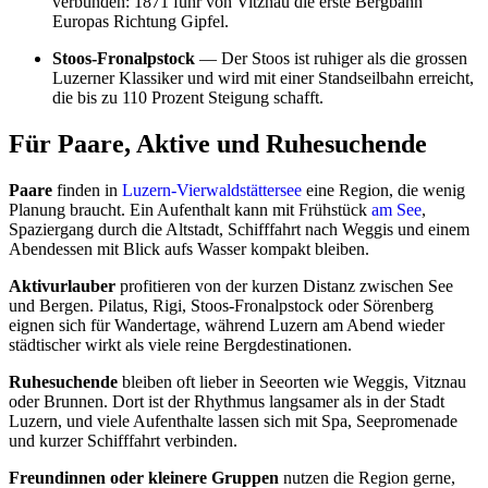
verbunden: 1871 fuhr von Vitznau die erste Bergbahn
Europas Richtung Gipfel.
Stoos-Fronalpstock
— Der Stoos ist ruhiger als die grossen
Luzerner Klassiker und wird mit einer Standseilbahn erreicht,
die bis zu 110 Prozent Steigung schafft.
Für Paare, Aktive und Ruhesuchende
Paare
finden in
Luzern-Vierwaldstättersee
eine Region, die wenig
Planung braucht. Ein Aufenthalt kann mit Frühstück
am See
,
Spaziergang durch die Altstadt, Schifffahrt nach Weggis und einem
Abendessen mit Blick aufs Wasser kompakt bleiben.
Aktivurlauber
profitieren von der kurzen Distanz zwischen See
und Bergen. Pilatus, Rigi, Stoos-Fronalpstock oder Sörenberg
eignen sich für Wandertage, während Luzern am Abend wieder
städtischer wirkt als viele reine Bergdestinationen.
Ruhesuchende
bleiben oft lieber in Seeorten wie Weggis, Vitznau
oder Brunnen. Dort ist der Rhythmus langsamer als in der Stadt
Luzern, und viele Aufenthalte lassen sich mit Spa, Seepromenade
und kurzer Schifffahrt verbinden.
Freundinnen oder kleinere Gruppen
nutzen die Region gerne,