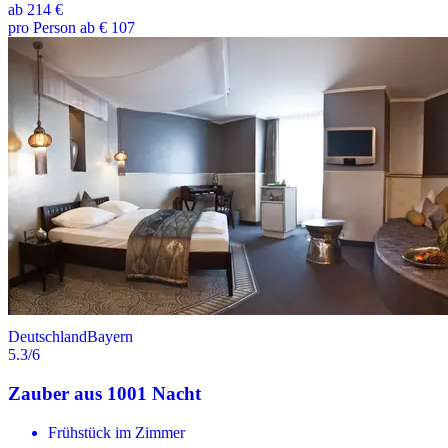
ab
214 €
pro Person ab € 107
Deutschland
Bayern
5.3
/6
Zauber aus 1001 Nacht
Frühstück im Zimmer