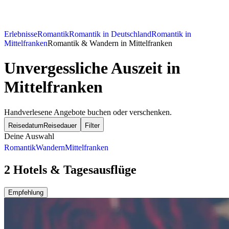
Erlebnisse
Romantik
Romantik in Deutschland
Romantik in
Mittelfranken
Romantik & Wandern in Mittelfranken
Unvergessliche Auszeit in
Mittelfranken
Handverlesene Angebote buchen oder verschenken.
Reisedatum
Reisedauer
Filter
Deine Auswahl
Romantik
Wandern
Mittelfranken
2 Hotels & Tagesausflüge
Empfehlung