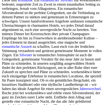
Liebe und
Romantik
. Ein
romantischer Silvester
mit weekend4two
bedeutet, ungestörte Zeit zu Zweit in einem traumhaften Setting zu
verbringen, fernab vom Alltagsstress. Ein romantischer
Silvesterabend ist die perfekte Gelegenheit, um die Verbindung zu
deinem Partner zu stärken und gemeinsam in Erinnerungen zu
schwelgen. Unsere handverlesenen Angebote umfassen romantische
Übernachtungen in charmanten Hotels, wo jedes Detail darauf
abgestimmt ist, euch eine unvergessliche Nacht zu bereiten. Von
intimen Dinner bei Kerzenschein über private Champagner-
Empfänge bis hin zu Feuerwerken in atemberaubender Kulisse –
jedes Element ist darauf ausgerichtet, eine magische und
romantische Auszeit
zu schaffen. Lasst euch von der festlichen
Stimmung verzaubern und geniesst gemeinsame Momente in vollen
Zügen. Ein
Silvester
in romantischer Atmosphäre ist auch die
Gelegenheit, gemeinsame Vorsätze für das neue Jahr zu fassen und
Pläne zu schmieden. In unseren sorgfältig ausgewählten Hotels
findet ihr den perfekten Rückzugsort, um in aller Ruhe über eure
Zukunft zu sprechen und Pläne zu schmieden. weekend4two bietet
euch einzigartige Erlebnisse in romantischen Locations, die speziell
für Paare konzipiert sind. Ob es ein gemütliches Bergchalet, ein
luxuriöses Stadthotel oder eine idyllische Landherberge ist – wir
haben das ideale Angebot für einen unvergesslichen
Jahreswechsel
.
Buche jetzt bei weekend4two und erlebe einen Silvesterabend, der
ganz im Zeichen eurer Liebe steht. Entfliehe dem Alltag und
genieße eine romantische Nacht, die das alte Jahr gebührend