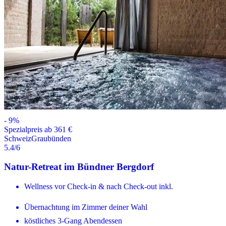
-
9
%
Spezialpreis ab 361 €
Schweiz
Graubünden
5.4
/6
Natur-Retreat im Bündner Bergdorf
Wellness vor Check-in & nach Check-out inkl.
Übernachtung im Zimmer deiner Wahl
köstliches 3-Gang Abendessen