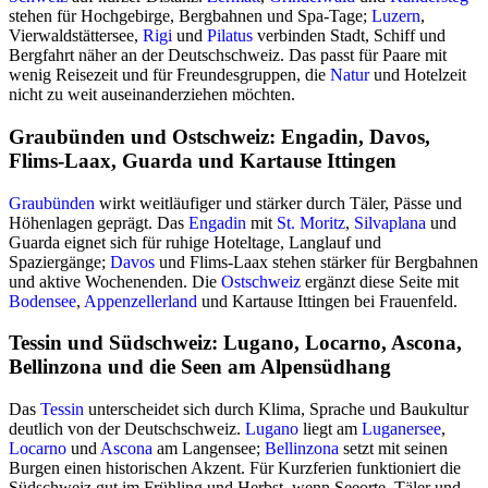
stehen für Hochgebirge, Bergbahnen und Spa-Tage;
Luzern
,
Vierwaldstättersee,
Rigi
und
Pilatus
verbinden Stadt, Schiff und
Bergfahrt näher an der Deutschschweiz. Das passt für Paare mit
wenig Reisezeit und für Freundesgruppen, die
Natur
und Hotelzeit
nicht zu weit auseinanderziehen möchten.
Graubünden und Ostschweiz: Engadin, Davos,
Flims-Laax, Guarda und Kartause Ittingen
Graubünden
wirkt weitläufiger und stärker durch Täler, Pässe und
Höhenlagen geprägt. Das
Engadin
mit
St. Moritz
,
Silvaplana
und
Guarda eignet sich für ruhige Hoteltage, Langlauf und
Spaziergänge;
Davos
und Flims-Laax stehen stärker für Bergbahnen
und aktive Wochenenden. Die
Ostschweiz
ergänzt diese Seite mit
Bodensee
,
Appenzellerland
und Kartause Ittingen bei Frauenfeld.
Tessin und Südschweiz: Lugano, Locarno, Ascona,
Bellinzona und die Seen am Alpensüdhang
Das
Tessin
unterscheidet sich durch Klima, Sprache und Baukultur
deutlich von der Deutschschweiz.
Lugano
liegt am
Luganersee
,
Locarno
und
Ascona
am Langensee;
Bellinzona
setzt mit seinen
Burgen einen historischen Akzent. Für Kurzferien funktioniert die
Südschweiz gut im Frühling und Herbst, wenn Seeorte, Täler und