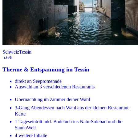
Schweiz
Tessin
5.6
/6
Therme & Entspannung im Tessin
direkt an Seepromenade
Auswahl an 3 verschiedenen Restaurants
Übernachtung im Zimmer deiner Wahl
3-Gang Abendessen nach Wahl aus der kleinen Restaurant
Karte
1 Tageseintritt inkl. Badetuch ins NaturSolebad und die
SaunaWelt
4 weitere Inhalte