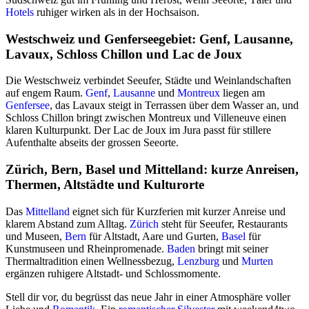
Hotels
ruhiger wirken als in der Hochsaison.
Westschweiz und Genferseegebiet: Genf, Lausanne,
Lavaux, Schloss Chillon und Lac de Joux
Die Westschweiz verbindet Seeufer, Städte und Weinlandschaften
auf engem Raum.
Genf
,
Lausanne
und
Montreux
liegen am
Genfersee
, das Lavaux steigt in Terrassen über dem Wasser an, und
Schloss Chillon bringt zwischen Montreux und Villeneuve einen
klaren Kulturpunkt. Der Lac de Joux im Jura passt für stillere
Aufenthalte abseits der grossen Seeorte.
Zürich, Bern, Basel und Mittelland: kurze Anreisen,
Thermen, Altstädte und Kulturorte
Das
Mittelland
eignet sich für Kurzferien mit kurzer Anreise und
klarem Abstand zum Alltag.
Zürich
steht für Seeufer, Restaurants
und Museen,
Bern
für Altstadt, Aare und Gurten,
Basel
für
Kunstmuseen und Rheinpromenade.
Baden
bringt mit seiner
Thermaltradition einen Wellnessbezug,
Lenzburg
und
Murten
ergänzen ruhigere Altstadt- und Schlossmomente.
Stell dir vor, du begrüsst das neue Jahr in einer Atmosphäre voller