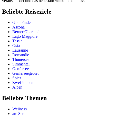
verabschiedet und das neue Jahr willkommen heisst.
Beliebte Reiseziele
Graubünden
Ascona
Berner Oberland
Lago Maggiore
Tessin
Gstaad
Lausanne
Romandie
Thunersee
Simmental
Genfersee
Genferseegebiet
Spiez
Zweisimmen
Alpen
Beliebte Themen
Wellness
am See