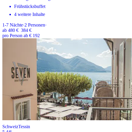
Frühstücksbuffet
4 weitere Inhalte
1-7
Nächte
·
2
Personen
·
ab
480 €
384 €
pro Person ab € 192
Schweiz
Tessin
5.4
/6