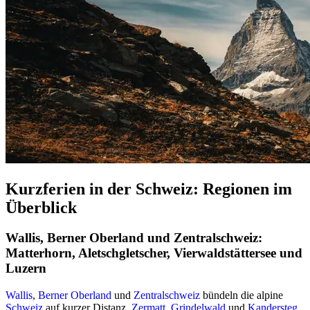
Kurzferien in der Schweiz: Regionen im
Überblick
Wallis, Berner Oberland und Zentralschweiz:
Matterhorn, Aletschgletscher, Vierwaldstättersee und
Luzern
Wallis
,
Berner Oberland
und
Zentralschweiz
bündeln die alpine
Schweiz
auf kurzer Distanz.
Zermatt
,
Grindelwald
und
Kandersteg