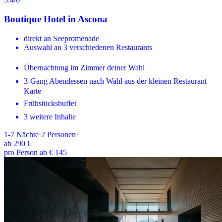
Boutique Hotel in Ascona
direkt an Seepromenade
Auswahl an 3 verschiedenen Restaurants
Übernachtung im Zimmer deiner Wahl
3-Gang Abendessen nach Wahl aus der kleinen Restaurant
Karte
Frühstücksbuffet
3 weitere Inhalte
1-7
Nächte
·
2
Personen
·
ab
290 €
pro Person ab € 145