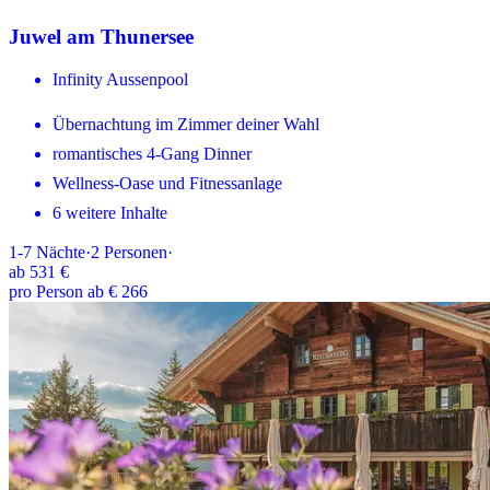
Juwel am Thunersee
Infinity Aussenpool
Übernachtung im Zimmer deiner Wahl
romantisches 4-Gang Dinner
Wellness-Oase und Fitnessanlage
6 weitere Inhalte
1-7
Nächte
·
2
Personen
·
ab
531 €
pro Person ab € 266