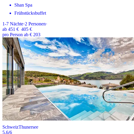
Shan Spa
Frühstücksbuffet
1-7
Nächte
·
2
Personen
·
ab
451 €
405 €
pro Person ab € 203
Schweiz
Thunersee
5.6
/6