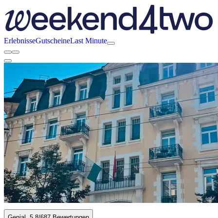
Erlebnisse
Gutscheine
Last Minute
Genial
5.8
/6
87 Bewertungen