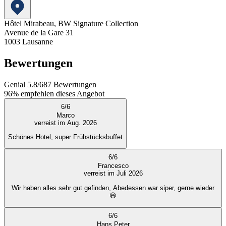
Hôtel Mirabeau, BW Signature Collection
Avenue de la Gare 31
1003
Lausanne
Bewertungen
Genial
5.8
/
6
87
Bewertungen
96%
empfehlen dieses Angebot
6
/
6
Marco
verreist im Aug. 2026
Schönes Hotel, super Frühstücksbuffet
6
/
6
Francesco
verreist im Juli 2026
Wir haben alles sehr gut gefinden, Abedessen war siper, gerne wieder
😃
6
/
6
Hans Peter