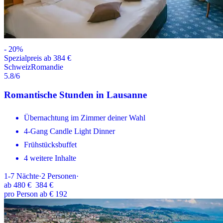
-
20
%
Spezialpreis ab 384 €
Schweiz
Romandie
5.8
/6
Romantische Stunden in Lausanne
Übernachtung im Zimmer deiner Wahl
4-Gang Candle Light Dinner
Frühstücksbuffet
4 weitere Inhalte
1-7
Nächte
·
2
Personen
·
ab
480 €
384 €
pro Person ab € 192