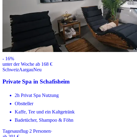
-
16
%
unter der Woche ab 168 €
Schweiz
Aargau
Neu
Private Spa in Schafisheim
2h Privat Spa Nutzung
Obstteller
Kaffe, Tee und ein Kaltgetränk
Badetücher, Shampoo & Föhn
Tagesausflug
·
2
Personen
·
ab
201 €