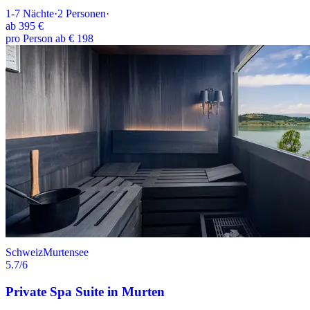
1-7
Nächte
·
2
Personen
·
ab
395 €
pro Person ab € 198
Schweiz
Murtensee
5.7
/6
Private Spa Suite in Murten