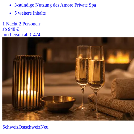
3-stündige Nutzung des Amore Private Spa
5 weitere Inhalte
1
Nacht
·
2
Personen
·
ab
948 €
pro Person ab € 474
Schweiz
Ostschweiz
Neu