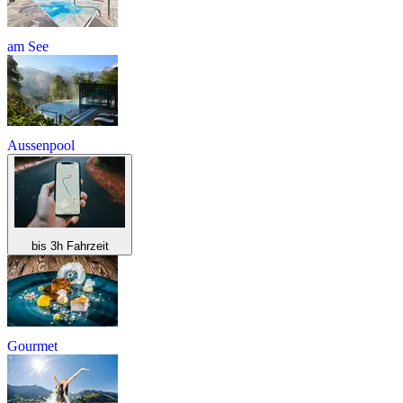
am See
Aussenpool
bis 3h Fahrzeit
Gourmet