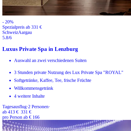
-
20
%
Spezialpreis ab 331 €
Schweiz
Aargau
5.8
/6
Luxus Private Spa in Lenzburg
Auswahl an zwei verschiedenen Suiten
3 Stunden private Nutzung des Lux Private Spa "ROYAL"
Softgetränke, Kaffee, Tee, frische Früchte
Willkommensgetränk
4 weitere Inhalte
Tagesausflug
·
2
Personen
·
ab
413 €
331 €
pro Person ab € 166