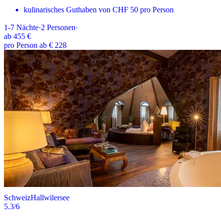
kulinarisches Guthaben von CHF 50 pro Person
1-7
Nächte
·
2
Personen
·
ab
455 €
pro Person ab € 228
Schweiz
Hallwilersee
5.3
/6