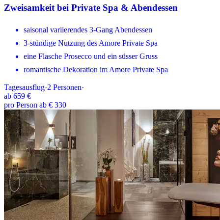
Zweisamkeit bei Private Spa & Abendessen
saisonal variierendes 3-Gang Abendessen
3-stündige Nutzung des Amore Private Spa
eine Flasche Prosecco und ein süsser Gruss
romantische Dekoration im Amore Private Spa
Tagesausflug
·
2
Personen
·
ab
659 €
pro Person ab € 330