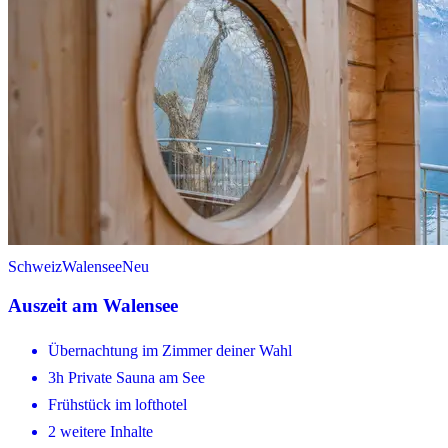
Schweiz
Walensee
Neu
Auszeit am Walensee
Übernachtung im Zimmer deiner Wahl
3h Private Sauna am See
Frühstück im lofthotel
2 weitere Inhalte