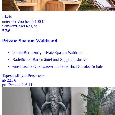
-
14
%
unter der Woche ab 190 €
Schweiz
Basel Region
5.7
/6
Private Spa am Waldrand
90min Benutzung Private Spa am Waldrand
Badetücher, Bademäntel und Slipper inklusive
eine Flasche Quellwasser und eine Bio Dörrobst-Schale
Tagesausflug
·
2
Personen
·
ab
221 €
pro Person ab € 111