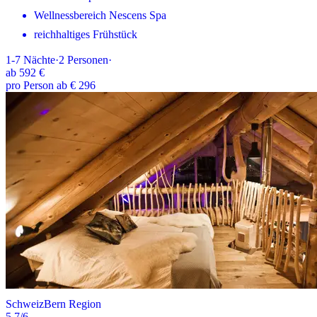
Wellnessbereich Nescens Spa
reichhaltiges Frühstück
1-7
Nächte
·
2
Personen
·
ab
592 €
pro Person ab € 296
Schweiz
Bern Region
5.7
/6