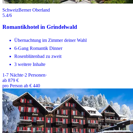
Schweiz
Berner Oberland
5.4
/6
Romantikhotel in Grindelwald
Übernachtung im Zimmer deiner Wahl
6-Gang Romantik Dinner
Rosenblütenbad zu zweit
3 weitere Inhalte
1-7
Nächte
·
2
Personen
·
ab
879 €
pro Person ab € 440