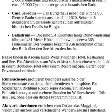
2’000 mediterrane und subtropische Pflanzenarten in einem
etwa 25’000 Quadratmeter grossen botanischen Park.
Casa Serodine
— Das Bürgerhaus neben der Kirche SS.
Pietro e Paolo stammt aus dem Jahr 1620. Seine reich
gegliederte Stuckfassade gehört zu den auffälligsten
historischen Details im Borgo.
Balladrüm
— Die rund 5,4 Kilometer lange Rundwanderung
führt auf 481 Meter Höhe und überwindet etwa 365
Höhenmeter. Der weniger bekannte Aussichtspunkt öffnet
den Blick über den See bis zu den Inseln.
Paare
finden in Ascona kurze Wege zwischen Hotel, Restaurant
und See. Ein Abendessen am Wasser lässt sich mit einem Aufenthalt
in einem Boutique-Hotel oder einem Resort mit Spa, Garten oder
Privatstrand verbinden.
Ruhesuchende
profitieren besonders ausserhalb der
Sommermonate von der zurückhaltenderen Atmosphäre. Ein
Spaziergang Richtung Ronco sopra Ascona, ein längerer
Frühstücksmorgen und mehrere Stunden im Wellnessbereich füllen
den Tag, ohne dass ein dichtes Programm nötig ist.
Aktivurlauber:innen
erreichen vom Ort aus das Maggiatal,
Velorouten am See und verschiedene Wanderwege im Hinterland.