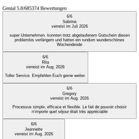
Genial
5.8
/
6
85374
Bewertungen
6
/
6
Sabrina
verreist im Juli 2026
super Unternehmen. konnten trotz abgelaufenem Gutschein diesen
problemlos verlängern und hatten ein rundum wunderschönes
Wochendende
6
/
6
Rita
verreist im Aug. 2026
Toller Service. Empfehlen Euch gerne weiter.
6
/
6
Gregory
verreist im Aug. 2026
Processus simple, efficace et flexible. Le fait de pouvoir choisir
n’importe quel séjour était très appréciable
6
/
6
Jeannette
verreist im Aug. 2026