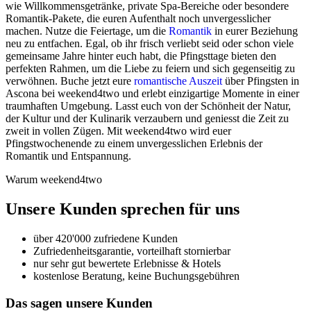
wie Willkommensgetränke, private Spa-Bereiche oder besondere
Romantik-Pakete, die euren Aufenthalt noch unvergesslicher
machen. Nutze die Feiertage, um die
Romantik
in eurer Beziehung
neu zu entfachen. Egal, ob ihr frisch verliebt seid oder schon viele
gemeinsame Jahre hinter euch habt, die Pfingsttage bieten den
perfekten Rahmen, um die Liebe zu feiern und sich gegenseitig zu
verwöhnen. Buche jetzt eure
romantische Auszeit
über Pfingsten in
Ascona bei weekend4two und erlebt einzigartige Momente in einer
traumhaften Umgebung. Lasst euch von der Schönheit der Natur,
der Kultur und der Kulinarik verzaubern und geniesst die Zeit zu
zweit in vollen Zügen. Mit weekend4two wird euer
Pfingstwochenende zu einem unvergesslichen Erlebnis der
Romantik und Entspannung.
Warum weekend4two
Unsere Kunden sprechen für uns
über 420'000 zufriedene Kunden
Zufriedenheitsgarantie, vorteilhaft stornierbar
nur sehr gut bewertete Erlebnisse & Hotels
kostenlose Beratung, keine Buchungsgebühren
Das sagen unsere Kunden