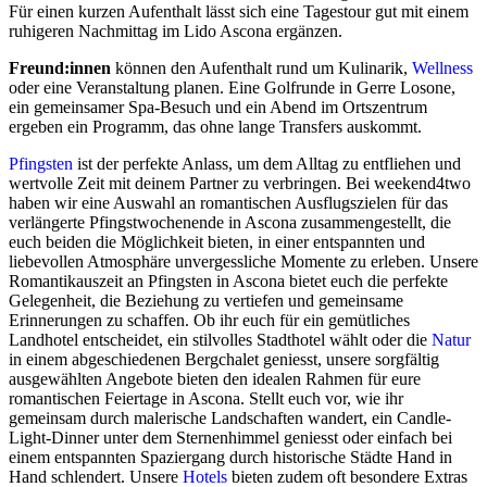
Für einen kurzen Aufenthalt lässt sich eine Tagestour gut mit einem
ruhigeren Nachmittag im Lido Ascona ergänzen.
Freund:innen
können den Aufenthalt rund um Kulinarik,
Wellness
oder eine Veranstaltung planen. Eine Golfrunde in Gerre Losone,
ein gemeinsamer Spa-Besuch und ein Abend im Ortszentrum
ergeben ein Programm, das ohne lange Transfers auskommt.
Pfingsten
ist der perfekte Anlass, um dem Alltag zu entfliehen und
wertvolle Zeit mit deinem Partner zu verbringen. Bei weekend4two
haben wir eine Auswahl an romantischen Ausflugszielen für das
verlängerte Pfingstwochenende in Ascona zusammengestellt, die
euch beiden die Möglichkeit bieten, in einer entspannten und
liebevollen Atmosphäre unvergessliche Momente zu erleben. Unsere
Romantikauszeit an Pfingsten in Ascona bietet euch die perfekte
Gelegenheit, die Beziehung zu vertiefen und gemeinsame
Erinnerungen zu schaffen. Ob ihr euch für ein gemütliches
Landhotel entscheidet, ein stilvolles Stadthotel wählt oder die
Natur
in einem abgeschiedenen Bergchalet geniesst, unsere sorgfältig
ausgewählten Angebote bieten den idealen Rahmen für eure
romantischen Feiertage in Ascona. Stellt euch vor, wie ihr
gemeinsam durch malerische Landschaften wandert, ein Candle-
Light-Dinner unter dem Sternenhimmel geniesst oder einfach bei
einem entspannten Spaziergang durch historische Städte Hand in
Hand schlendert. Unsere
Hotels
bieten zudem oft besondere Extras