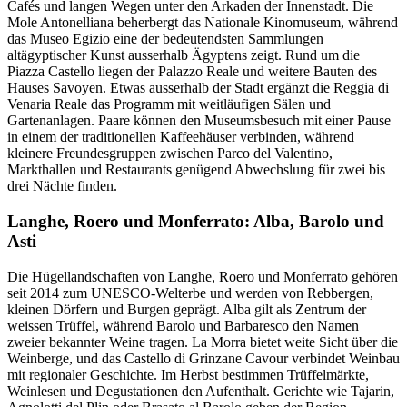
Cafés und langen Wegen unter den Arkaden der Innenstadt. Die
Mole Antonelliana beherbergt das Nationale Kinomuseum, während
das Museo Egizio eine der bedeutendsten Sammlungen
altägyptischer Kunst ausserhalb Ägyptens zeigt. Rund um die
Piazza Castello liegen der Palazzo Reale und weitere Bauten des
Hauses Savoyen. Etwas ausserhalb der Stadt ergänzt die Reggia di
Venaria Reale das Programm mit weitläufigen Sälen und
Gartenanlagen. Paare können den Museumsbesuch mit einer Pause
in einem der traditionellen Kaffeehäuser verbinden, während
kleinere Freundesgruppen zwischen Parco del Valentino,
Markthallen und Restaurants genügend Abwechslung für zwei bis
drei Nächte finden.
Langhe, Roero und Monferrato: Alba, Barolo und
Asti
Die Hügellandschaften von Langhe, Roero und Monferrato gehören
seit 2014 zum UNESCO-Welterbe und werden von Rebbergen,
kleinen Dörfern und Burgen geprägt. Alba gilt als Zentrum der
weissen Trüffel, während Barolo und Barbaresco den Namen
zweier bekannter Weine tragen. La Morra bietet weite Sicht über die
Weinberge, und das Castello di Grinzane Cavour verbindet Weinbau
mit regionaler Geschichte. Im Herbst bestimmen Trüffelmärkte,
Weinlesen und Degustationen den Aufenthalt. Gerichte wie Tajarin,