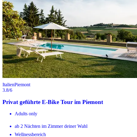
Italien
Piemont
3.8
/6
Privat geführte E-Bike Tour im Piemont
Adults only
ab 2 Nächten im Zimmer deiner Wahl
Wellnessbereich