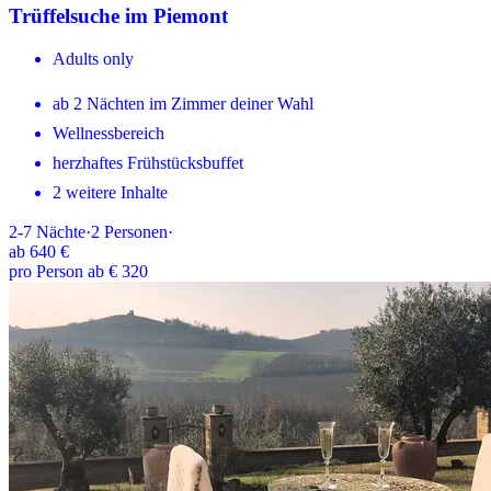
Trüffelsuche im Piemont
Adults only
ab 2 Nächten im Zimmer deiner Wahl
Wellnessbereich
herzhaftes Frühstücksbuffet
2 weitere Inhalte
2-7
Nächte
·
2
Personen
·
ab
640 €
pro Person ab € 320