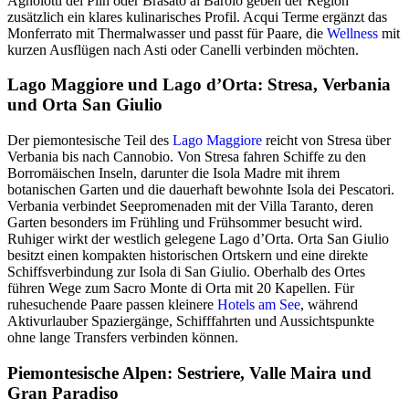
Agnolotti del Plin oder Brasato al Barolo geben der Region
zusätzlich ein klares kulinarisches Profil. Acqui Terme ergänzt das
Monferrato mit Thermalwasser und passt für Paare, die
Wellness
mit
kurzen Ausflügen nach Asti oder Canelli verbinden möchten.
Lago Maggiore und Lago d’Orta: Stresa, Verbania
und Orta San Giulio
Der piemontesische Teil des
Lago Maggiore
reicht von Stresa über
Verbania bis nach Cannobio. Von Stresa fahren Schiffe zu den
Borromäischen Inseln, darunter die Isola Madre mit ihrem
botanischen Garten und die dauerhaft bewohnte Isola dei Pescatori.
Verbania verbindet Seepromenaden mit der Villa Taranto, deren
Garten besonders im Frühling und Frühsommer besucht wird.
Ruhiger wirkt der westlich gelegene Lago d’Orta. Orta San Giulio
besitzt einen kompakten historischen Ortskern und eine direkte
Schiffsverbindung zur Isola di San Giulio. Oberhalb des Ortes
führen Wege zum Sacro Monte di Orta mit 20 Kapellen. Für
ruhesuchende Paare passen kleinere
Hotels
am See
, während
Aktivurlauber Spaziergänge, Schifffahrten und Aussichtspunkte
ohne lange Transfers verbinden können.
Piemontesische Alpen: Sestriere, Valle Maira und
Gran Paradiso