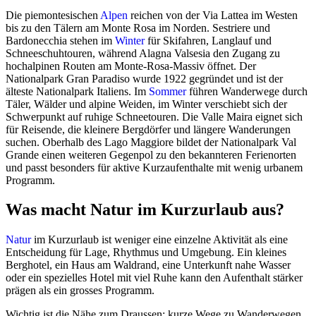
Die piemontesischen
Alpen
reichen von der Via Lattea im Westen
bis zu den Tälern am Monte Rosa im Norden. Sestriere und
Bardonecchia stehen im
Winter
für Skifahren, Langlauf und
Schneeschuhtouren, während Alagna Valsesia den Zugang zu
hochalpinen Routen am Monte-Rosa-Massiv öffnet. Der
Nationalpark Gran Paradiso wurde 1922 gegründet und ist der
älteste Nationalpark Italiens. Im
Sommer
führen Wanderwege durch
Täler, Wälder und alpine Weiden, im Winter verschiebt sich der
Schwerpunkt auf ruhige Schneetouren. Die Valle Maira eignet sich
für Reisende, die kleinere Bergdörfer und längere Wanderungen
suchen. Oberhalb des Lago Maggiore bildet der Nationalpark Val
Grande einen weiteren Gegenpol zu den bekannteren Ferienorten
und passt besonders für aktive Kurzaufenthalte mit wenig urbanem
Programm.
Was macht Natur im Kurzurlaub aus?
Natur
im Kurzurlaub ist weniger eine einzelne Aktivität als eine
Entscheidung für Lage, Rhythmus und Umgebung. Ein kleines
Berghotel, ein Haus am Waldrand, eine Unterkunft nahe Wasser
oder ein spezielles Hotel mit viel Ruhe kann den Aufenthalt stärker
prägen als ein grosses Programm.
Wichtig ist die Nähe zum Draussen: kurze Wege zu Wanderwegen,