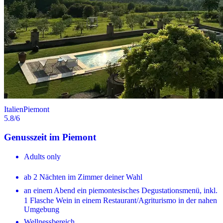
Italien
Piemont
5.8
/6
Genusszeit im Piemont
Adults only
ab 2 Nächten im Zimmer deiner Wahl
an einem Abend ein piemontesisches Degustationsmenü, inkl.
1 Flasche Wein in einem Restaurant/Agriturismo in der nahen
Umgebung
Wellnessbereich