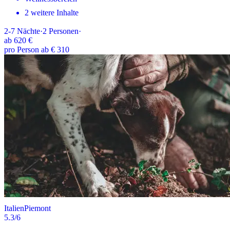
2 weitere Inhalte
2-7
Nächte
·
2
Personen
·
ab
620 €
pro Person ab € 310
Italien
Piemont
5.3
/6