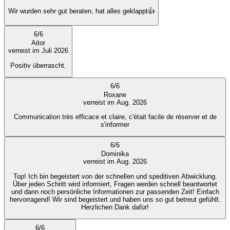
Wir wurden sehr gut beraten, hat alles geklappt👍
6
/
6
Aitor
verreist im Juli 2026
Positiv überrascht.
6
/
6
Roxane
verreist im Aug. 2026
Communication très efficace et claire, c'était facile de réserver et de
s'informer
6
/
6
Dominika
verreist im Aug. 2026
Top! Ich bin begeistert von der schnellen und speditiven Abwicklung.
Über jeden Schritt wird informiert, Fragen werden schnell beantwortet
und dann noch persönliche Informationen zur passenden Zeit! Einfach
hervorragend! Wir sind begeistert und haben uns so gut betreut gefühlt.
Herzlichen Dank dafür!
6
/
6