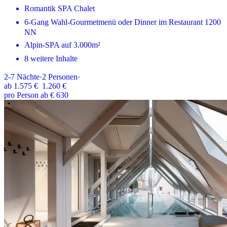
Romantik SPA Chalet
6-Gang Wahl-Gourmetmenü oder Dinner im Restaurant 1200
NN
Alpin-SPA auf 3.000m²
8 weitere Inhalte
2-7
Nächte
·
2
Personen
·
ab
1.575 €
1.260 €
pro Person ab € 630