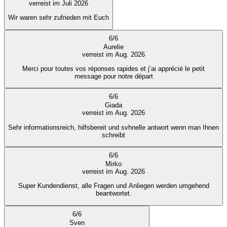
verreist im Juli 2026
Wir waren sehr zufrieden mit Euch
6
/
6
Aurelie
verreist im Aug. 2026
Merci pour toutes vos réponses rapides et j’ai apprécié le petit
message pour notre départ
6
/
6
Giada
verreist im Aug. 2026
Sehr informationsreich, hilfsbereit und svhnelle antwort wenn man Ihnen
schreibt
6
/
6
Mirko
verreist im Aug. 2026
Super Kundendienst, alle Fragen und Anliegen werden umgehend
beantwortet.
6
/
6
Sven