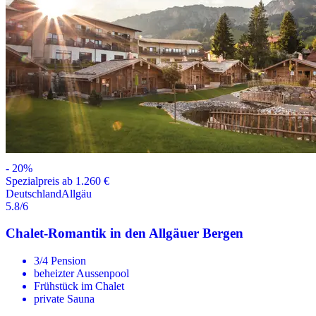
-
20
%
Spezialpreis ab 1.260 €
Deutschland
Allgäu
5.8
/6
Chalet-Romantik in den Allgäuer Bergen
3/4 Pension
beheizter Aussenpool
Frühstück im Chalet
private Sauna