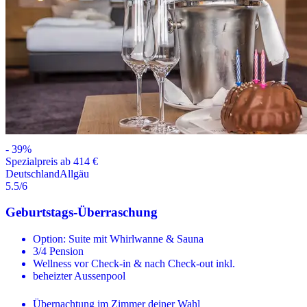
-
39
%
Spezialpreis ab 414 €
Deutschland
Allgäu
5.5
/6
Geburtstags-Überraschung
Option: Suite mit Whirlwanne & Sauna
3/4 Pension
Wellness vor Check-in & nach Check-out inkl.
beheizter Aussenpool
Übernachtung im Zimmer deiner Wahl